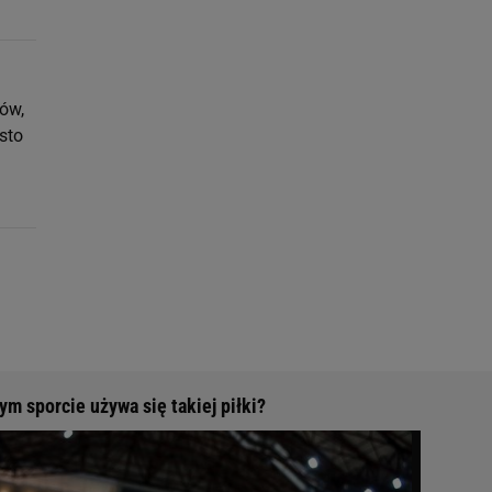
ów,
ęsto
m sporcie używa się takiej piłki?