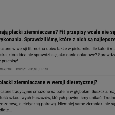
st także za pomocą ustawień przeglądarki.
rzy i Agora S.A. możemy przetwarzać dane osobowe w następujących cel
 geolokalizacyjnych. Aktywne skanowanie charakterystyki urządzenia do
 na urządzeniu lub dostęp do nich. Spersonalizowane reklamy i treści, p
zanie usług.
Lista Zaufanych Partnerów
 mają placki ziemniaczane? Fit przepisy wcale nie s
ykonania. Sprawdziliśmy, które z nich są najlepsz
czane w wersji fit można upiec także w piekarniku. Ile kalorii m
ska, która idealnie sprawdzi się jako danie obiadowe? Sprawd
 przepisy!
EMNIACZANE
PRZEPISY
ZDROWE JEDZENIE
placki ziemniaczane w wersji dietetycznej?
aczane tradycyjnie smażone na patelni w głębokim tłuszczu, ma
ość szkodliwych tłuszczów, których powinniśmy unikać. Trudn
że zdrową, dietetyczną potrawą. Niemniej same ziemniaki nie s
dlate...