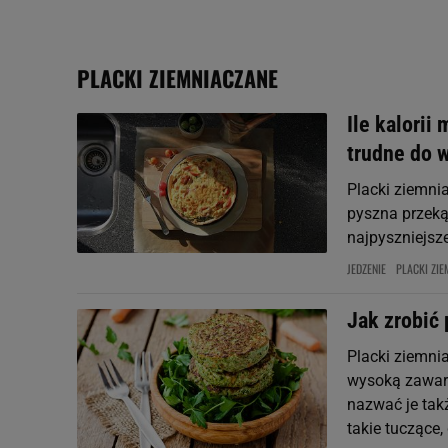
plików cookie możliwa je
My, nasi Zaufani Partne
PLACKI ZIEMNIACZANE
Użycie dokładnych danych
Przechowywanie informacji
badnie odbiorców i uleps
Ile kalorii
trudne do w
Placki ziemnia
pyszna przeką
najpyszniejsze
JEDZENIE
PLACKI ZI
Jak zrobić 
Placki ziemni
wysoką zawart
nazwać je tak
takie tuczące, 