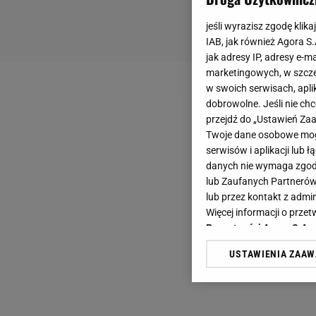
jeśli wyrazisz zgodę klika
IAB, jak również Agora S
jak adresy IP, adresy e-m
marketingowych, w szcze
w swoich serwisach, aplik
dobrowolne. Jeśli nie ch
przejdź do „Ustawień Z
Twoje dane osobowe mogą
serwisów i aplikacji lub
danych nie wymaga zgody 
lub Zaufanych Partnerów
lub przez kontakt z admi
Więcej informacji o prz
Prywatności Agora S.A.
USTAWIENIA ZAA
Klikając „Akceptuję” wyra
Zaufanych Partnerów i A
dotyczące plików cookie,
odnośnik „Ustawienia pr