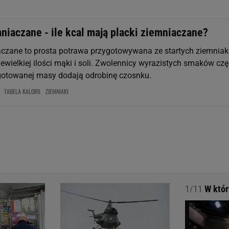
niaczane - ile kcal mają placki ziemniaczane?
aczane to prosta potrawa przygotowywana ze startych ziemniak
 niewielkiej ilości mąki i soli. Zwolennicy wyrazistych smaków cz
gotowanej masy dodają odrobinę czosnku.
TABELA KALORII
ZIEMNIAKI
1/11
W który