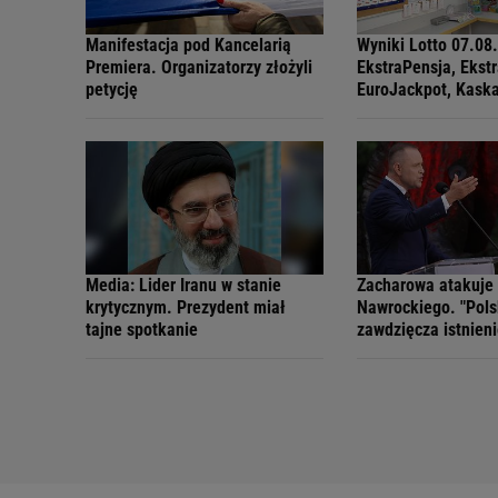
Manifestacja pod Kancelarią
Wyniki Lotto 07.08
Premiera. Organizatorzy złożyli
EkstraPensja, Ekst
petycję
EuroJackpot, Kask
MiniLotto, MultiMul
Media: Lider Iranu w stanie
Zacharowa atakuje
krytycznym. Prezydent miał
Nawrockiego. "Pol
tajne spotkanie
zawdzięcza istnieni