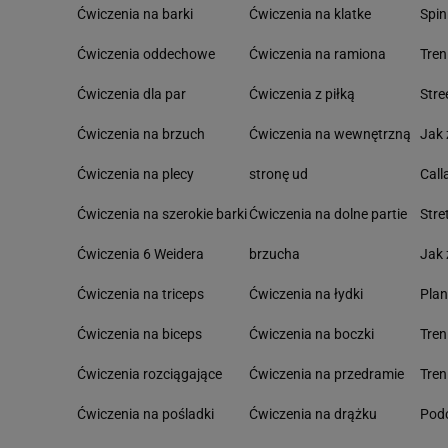
Ćwiczenia na barki
Ćwiczenia na klatke
Spin
Ćwiczenia oddechowe
Ćwiczenia na ramiona
Tre
Ćwiczenia dla par
Ćwiczenia z piłką
Stre
Ćwiczenia na brzuch
Ćwiczenia na wewnętrzną
Jak 
Ćwiczenia na plecy
stronę ud
Call
Ćwiczenia na szerokie barki
Ćwiczenia na dolne partie
Stre
Ćwiczenia 6 Weidera
brzucha
Jak 
Ćwiczenia na triceps
Ćwiczenia na łydki
Pla
Ćwiczenia na biceps
Ćwiczenia na boczki
Tre
Ćwiczenia rozciągające
Ćwiczenia na przedramie
Tren
Ćwiczenia na pośladki
Ćwiczenia na drążku
Podc