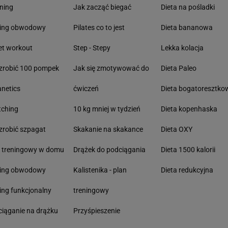
ning
Jak zacząć biegać
Dieta na pośladki
ning obwodowy
Pilates co to jest
Dieta bananowa
et workout
Step - Stepy
Lekka kolacja
zrobić 100 pompek
Jak się zmotywować do
Dieta Paleo
anetics
ćwiczeń
Dieta bogatoresztko
tching
10 kg mniej w tydzień
Dieta kopenhaska
zrobić szpagat
Skakanie na skakance
Dieta OXY
n treningowy w domu
Drążek do podciągania
Dieta 1500 kalorii
ning obwodowy
Kalistenika - plan
Dieta redukcyjna
ing funkcjonalny
treningowy
iąganie na drążku
Przyśpieszenie