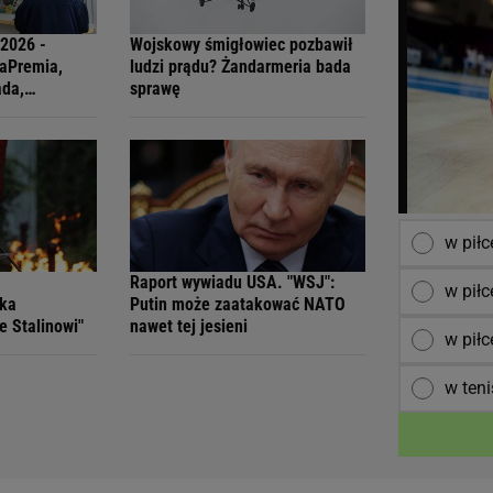
.2026 -
Wojskowy śmigłowiec pozbawił
raPremia,
ludzi prądu? Żandarmeria bada
ada,
sprawę
ti
w pił
Raport wywiadu USA. "WSJ":
w piłc
ska
Putin może zaatakować NATO
e Stalinowi"
nawet tej jesieni
w piłc
w teni