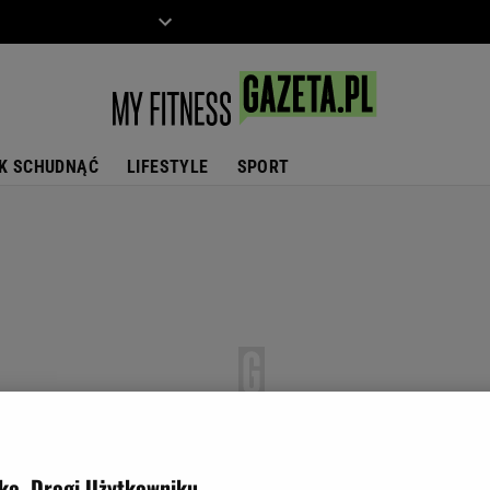
ZIECKO
MOTO
K SCHUDNĄĆ
LIFESTYLE
SPORT
ko, Drogi Użytkowniku,