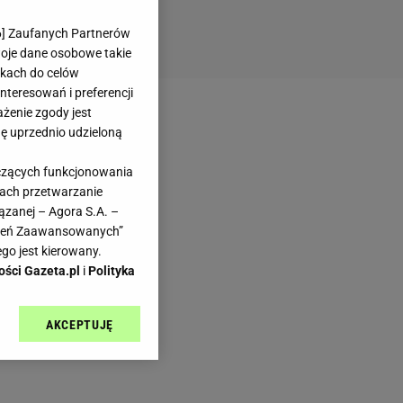
6
] Zaufanych Partnerów
woje dane osobowe takie
likach do celów
teresowań i preferencji
ażenie zgody jest
dę uprzednio udzieloną
yczących funkcjonowania
kach przetwarzanie
ązanej – Agora S.A. –
awień Zaawansowanych”
go jest kierowany.
ości Gazeta.pl
i
Polityka
AKCEPTUJĘ
l sp. z o.o., jej
ić swoje preferencje
arzania danych poprzez
ych”. Zmiana ustawień