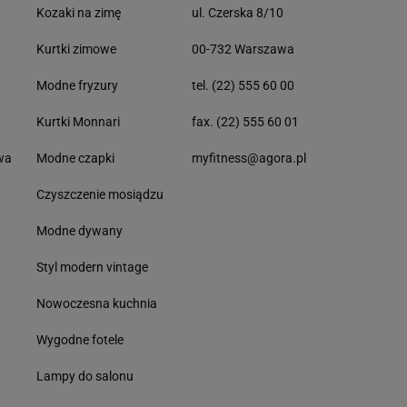
Kozaki na zimę
ul. Czerska 8/10
Kurtki zimowe
00-732 Warszawa
Modne fryzury
tel. (22) 555 60 00
Kurtki Monnari
fax. (22) 555 60 01
wa
Modne czapki
myfitness@agora.pl
Czyszczenie mosiądzu
Modne dywany
Styl modern vintage
Nowoczesna kuchnia
Wygodne fotele
Lampy do salonu