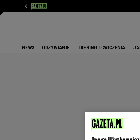
WIADOMOŚCI
NEXT
SPORT
PLOTEK
D
NEWS
ODŻYWIANIE
TRENING I ĆWICZENIA
JA
Droga Użytkownicz