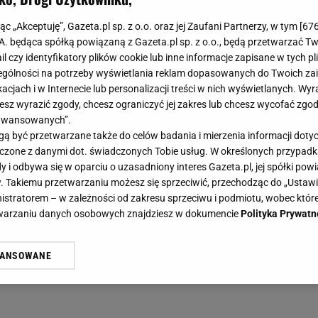
jąc „Akceptuję”, Gazeta.pl sp. z o.o. oraz jej Zaufani Partnerzy, w tym [
67
.A. będąca spółką powiązaną z Gazeta.pl sp. z o.o., będą przetwarzać T
ail czy identyfikatory plików cookie lub inne informacje zapisane w tych p
gólności na potrzeby wyświetlania reklam dopasowanych do Twoich zain
acjach i w Internecie lub personalizacji treści w nich wyświetlanych. Wyr
cesz wyrazić zgody, chcesz ograniczyć jej zakres lub chcesz wycofać zgo
aawansowanych”.
 być przetwarzane także do celów badania i mierzenia informacji dot
 łączone z danymi dot. świadczonych Tobie usług. W określonych przypad
i odbywa się w oparciu o uzasadniony interes Gazeta.pl, jej spółki powi
. Takiemu przetwarzaniu możesz się sprzeciwić, przechodząc do „Ust
nistratorem – w zależności od zakresu sprzeciwu i podmiotu, wobec które
etwarzaniu danych osobowych znajdziesz w dokumencie
Polityka Prywatn
WANSOWANE
żasz też zgodę na zainstalowanie i przechowywanie plików cookie Gazeta.p
gora S.A. na Twoim urządzeniu końcowym. Możesz w każdej chwili zmien
 wywołując narzędzie do zarządzania twoimi preferencjami dot. przetw
ywatności ” w stopce serwisu i przechodząc do „Ustawień Zaawansowan