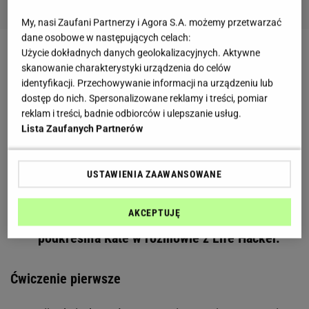
My, nasi Zaufani Partnerzy i Agora S.A. możemy przetwarzać
dane osobowe w następujących celach:
Użycie dokładnych danych geolokalizacyjnych. Aktywne
Zobacz wideo
Maja Bohosiewicz intensywnie
skanowanie charakterystyki urządzenia do celów
trenuje na sali ćwiczeń
identyfikacji. Przechowywanie informacji na urządzeniu lub
dostęp do nich. Spersonalizowane reklamy i treści, pomiar
reklam i treści, badnie odbiorców i ulepszanie usług.
Trening na mocne i wyrzeźbione plecy w kilku
Lista Zaufanych Partnerów
krokach
USTAWIENIA ZAAWANSOWANE
Mocne plecy pozwalają na wykonywanie
codziennych zadań ze względną łatwością i
AKCEPTUJĘ
pomagają chronić przed kontuzjami -
podkreśliła Kate w rozmowie z Life Hacker.
Ćwiczenie pierwsze