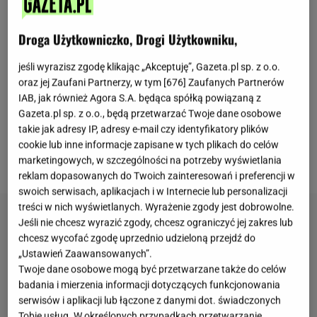
Szefowa Australijskiego Instytutu Fitness ma dla
Droga Użytkowniczko, Drogi Użytkowniku,
czytelników internetowego magazynu Life Hacker
kilka treningowych wskazówek. Każda z nich
jeśli wyrazisz zgodę klikając „Akceptuję”, Gazeta.pl sp. z o.o.
dotyczy tego, jak wzmocnić plecy za pomocą
oraz jej Zaufani Partnerzy, w tym [
676
] Zaufanych Partnerów
IAB, jak również Agora S.A. będąca spółką powiązaną z
ćwiczeń. Budowa mięśni w tym obszarze sprawi, że
Gazeta.pl sp. z o.o., będą przetwarzać Twoje dane osobowe
z większą łatwością przyjdzie nam podnoszenie,
takie jak adresy IP, adresy e-mail czy identyfikatory plików
chodzenie czy np. bieganie. Jakie konkretnie
cookie lub inne informacje zapisane w tych plikach do celów
ćwiczenia poleciła Kate Kraschnefski?
marketingowych, w szczególności na potrzeby wyświetlania
reklam dopasowanych do Twoich zainteresowań i preferencji w
swoich serwisach, aplikacjach i w Internecie lub personalizacji
treści w nich wyświetlanych. Wyrażenie zgody jest dobrowolne.
Jeśli nie chcesz wyrazić zgody, chcesz ograniczyć jej zakres lub
chcesz wycofać zgodę uprzednio udzieloną przejdź do
„Ustawień Zaawansowanych”.
Twoje dane osobowe mogą być przetwarzane także do celów
badania i mierzenia informacji dotyczących funkcjonowania
serwisów i aplikacji lub łączone z danymi dot. świadczonych
Tobie usług. W określonych przypadkach przetwarzanie