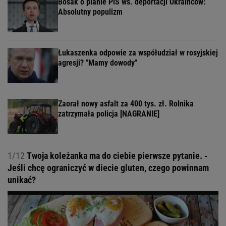
Bosak o planie PiS ws. deportacji Ukraińców:
Absolutny populizm
Łukaszenka odpowie za współudział w rosyjskiej
agresji? "Mamy dowody"
Zaorał nowy asfalt za 400 tys. zł. Rolnika
zatrzymała policja [NAGRANIE]
1/12
Twoja koleżanka ma do ciebie pierwsze pytanie. -
Jeśli chcę ograniczyć w diecie gluten, czego powinnam
unikać?