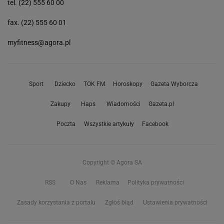
tel. (22) 555 60 00
fax. (22) 555 60 01
myfitness@agora.pl
Sport
Dziecko
TOK FM
Horoskopy
Gazeta Wyborcza
Zakupy
Haps
Wiadomości
Gazeta.pl
Poczta
Wszystkie artykuły
Facebook
Copyright © Agora SA
RSS
O Nas
Reklama
Polityka prywatności
Zasady korzystania z portalu
Zgłoś błąd
Ustawienia prywatności