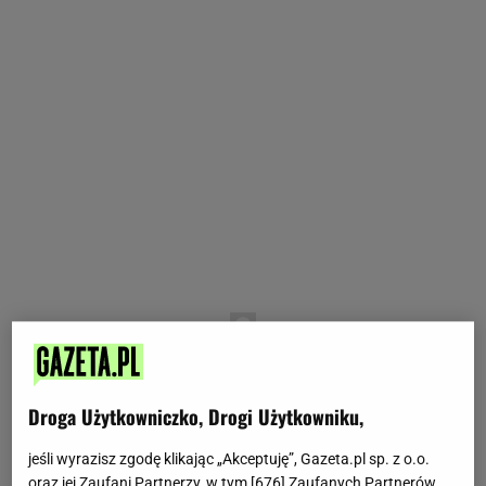
Droga Użytkowniczko, Drogi Użytkowniku,
jeśli wyrazisz zgodę klikając „Akceptuję”, Gazeta.pl sp. z o.o.
oraz jej Zaufani Partnerzy, w tym [
676
] Zaufanych Partnerów