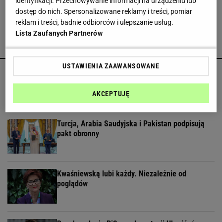
identyfikacji. Przechowywanie informacji na urządzeniu lub
Włoszech
dostęp do nich. Spersonalizowane reklamy i treści, pomiar
reklam i treści, badnie odbiorców i ulepszanie usług.
Lista Zaufanych Partnerów
POLECAMY
USTAWIENIA ZAAWANSOWANE
Atak Rosji na Charków i Odessę. Zginęły dwie
osoby
AKCEPTUJĘ
Turcja, Arabia Saudyjska i Pakistan podpisują
pakt obronny
Kwaśniewską lubi każdy. Niezależnie od
poglądów