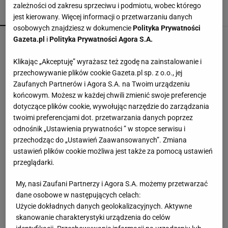
zależności od zakresu sprzeciwu i podmiotu, wobec którego
POPULARNE
NAJNOWSZE
jest kierowany. Więcej informacji o przetwarzaniu danych
osobowych znajdziesz w dokumencie
Polityka Prywatności
Oszuści wzięli na nią pożyczkę, bank zażądał
Gazeta.pl
i
Polityka Prywatności Agora S.A.
spłaty. Jest wyrok sądu
Klikając „Akceptuję” wyrażasz też zgodę na zainstalowanie i
przechowywanie plików cookie Gazeta.pl sp. z o.o., jej
Polacy wskazali najlepszą pierwszą damę.
Zaufanych Partnerów i Agora S.A. na Twoim urządzeniu
Zdeklasowała konkurencję
końcowym. Możesz w każdej chwili zmienić swoje preferencje
dotyczące plików cookie, wywołując narzędzie do zarządzania
twoimi preferencjami dot. przetwarzania danych poprzez
Dostał L4, a dzień później zwolnili go z pracy.
odnośnik „Ustawienia prywatności ” w stopce serwisu i
Teraz firma zapłaci mu 200 tys. euro
przechodząc do „Ustawień Zaawansowanych”. Zmiana
ustawień plików cookie możliwa jest także za pomocą ustawień
przeglądarki.
Turcja, Arabia Saudyjska i Pakistan chcą być jak
NATO. Tworzą swój art. 5
My, nasi Zaufani Partnerzy i Agora S.A. możemy przetwarzać
dane osobowe w następujących celach:
Użycie dokładnych danych geolokalizacyjnych. Aktywne
Zamawiają kawę, a kelner przynosi mleko. To
skanowanie charakterystyki urządzenia do celów
wspólne doświadczenie wielu turystów we