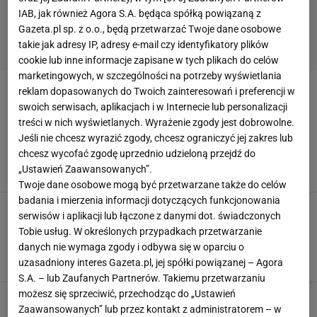
IAB, jak również Agora S.A. będąca spółką powiązaną z
Gazeta.pl sp. z o.o., będą przetwarzać Twoje dane osobowe
takie jak adresy IP, adresy e-mail czy identyfikatory plików
cookie lub inne informacje zapisane w tych plikach do celów
marketingowych, w szczególności na potrzeby wyświetlania
reklam dopasowanych do Twoich zainteresowań i preferencji w
ĆWICZENIA NA ODCHUDZANIE
swoich serwisach, aplikacjach i w Internecie lub personalizacji
treści w nich wyświetlanych. Wyrażenie zgody jest dobrowolne.
Jak ćwiczyć, żeby schudnąć? Najlepsze
Jeśli nie chcesz wyrazić zgody, chcesz ograniczyć jej zakres lub
ćwiczenia na utratę wagi
chcesz wycofać zgodę uprzednio udzieloną przejdź do
DIETA ODCHUDZAJĄCA
ODCHUDZANIE
UTRATA WAGI
„Ustawień Zaawansowanych”.
ĆWICZENIA NA ODCHUDZANIE
Twoje dane osobowe mogą być przetwarzane także do celów
badania i mierzenia informacji dotyczących funkcjonowania
Trening 10 minut dziennie i chudniesz.
serwisów i aplikacji lub łączone z danymi dot. świadczonych
Wystarczy zaledwie tyle, aby cieszyć się
Tobie usług. W określonych przypadkach przetwarzanie
pożądanymi efektami?
danych nie wymaga zgody i odbywa się w oparciu o
ODCHUDZANIE
TRENING
TRENING I ĆWICZENIA
ĆWICZENIA
uzasadniony interes Gazeta.pl, jej spółki powiązanej – Agora
ĆWICZENIA NA ODCHUDZANIE
S.A. – lub Zaufanych Partnerów. Takiemu przetwarzaniu
możesz się sprzeciwić, przechodząc do „Ustawień
Zaawansowanych” lub przez kontakt z administratorem – w