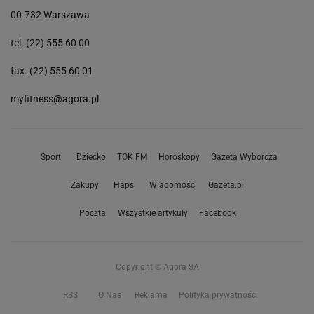
00-732 Warszawa
tel. (22) 555 60 00
fax. (22) 555 60 01
myfitness@agora.pl
Sport
Dziecko
TOK FM
Horoskopy
Gazeta Wyborcza
Zakupy
Haps
Wiadomości
Gazeta.pl
Poczta
Wszystkie artykuły
Facebook
Copyright © Agora SA
RSS
O Nas
Reklama
Polityka prywatności