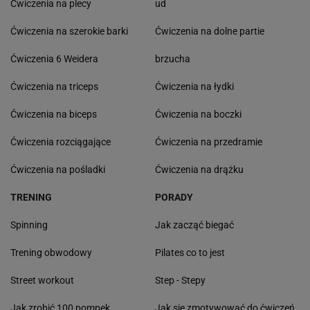
Ćwiczenia na plecy
ud
Ćwiczenia na szerokie barki
Ćwiczenia na dolne partie
Ćwiczenia 6 Weidera
brzucha
Ćwiczenia na triceps
Ćwiczenia na łydki
Ćwiczenia na biceps
Ćwiczenia na boczki
Ćwiczenia rozciągające
Ćwiczenia na przedramie
Ćwiczenia na pośladki
Ćwiczenia na drążku
TRENING
PORADY
Spinning
Jak zacząć biegać
Trening obwodowy
Pilates co to jest
Street workout
Step - Stepy
Jak zrobić 100 pompek
Jak się zmotywować do ćwiczeń