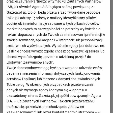
oraz jej Zaufani Partnerzy, w tym [
676
] Zaufanych Partnerów
IAB, jak również Agora S.A. będąca spółką powiązaną z
Gazeta.pl sp. z o.o., będą przetwarzać Twoje dane osobowe
takie jak adresy IP, adresy e-mail czy identyfikatory plików
cookie lub inne informacje zapisane w tych plikach do celów
marketingowych, w szczególności na potrzeby wyświetlania
TRIATHLON
reklam dopasowanych do Twoich zainteresowań i preferencji w
swoich serwisach, aplikacjach i w Internecie lub personalizacji
treści w nich wyświetlanych. Wyrażenie zgody jest dobrowolne.
Barilla - nakarmić człowieka z żelaza
Jeśli nie chcesz wyrazić zgody, chcesz ograniczyć jej zakres lub
BARILLA
MAKARON
TRIATHLON
WĘGLOWODANY
chcesz wycofać zgodę uprzednio udzieloną przejdź do
ZAPOTRZEBOWANIE ENERGETYCZNE
„Ustawień Zaawansowanych”.
Twoje dane osobowe mogą być przetwarzane także do celów
Pierwszy bieg, pierwsze zawody - co zrobić,
badania i mierzenia informacji dotyczących funkcjonowania
żeby nie zwariować?
serwisów i aplikacji lub łączone z danymi dot. świadczonych
BIEGANIE
MARATON
MOTYWACJA
TRIATHLON
UMYSŁ
Tobie usług. W określonych przypadkach przetwarzanie
danych nie wymaga zgody i odbywa się w oparciu o
uzasadniony interes Gazeta.pl, jej spółki powiązanej – Agora
Triathlon - każdy może to zrobić!
S.A. – lub Zaufanych Partnerów. Takiemu przetwarzaniu
BIEGANIE
MOTYWACJA
TRIATHLON
UMYSŁ
możesz się sprzeciwić, przechodząc do „Ustawień
Zaawansowanych” lub przez kontakt z administratorem – w