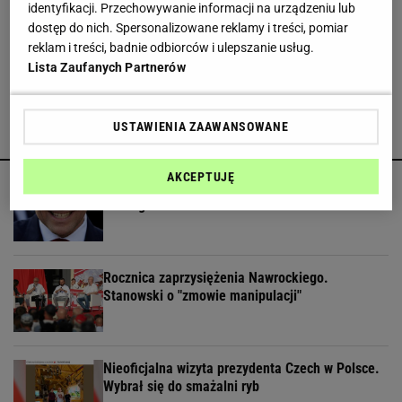
identyfikacji. Przechowywanie informacji na urządzeniu lub
Rząd Trumpa zwraca pieniądze. Wypłacono 100
dostęp do nich. Spersonalizowane reklamy i treści, pomiar
miliardów dolarów
reklam i treści, badnie odbiorców i ulepszanie usług.
Lista Zaufanych Partnerów
USTAWIENIA ZAAWANSOWANE
POLECAMY
AKCEPTUJĘ
Na wciśnięcie guzika posłowie PiS zrobią
coming out
Rocznica zaprzysiężenia Nawrockiego.
Stanowski o "zmowie manipulacji"
Nieoficjalna wizyta prezydenta Czech w Polsce.
Wybrał się do smażalni ryb