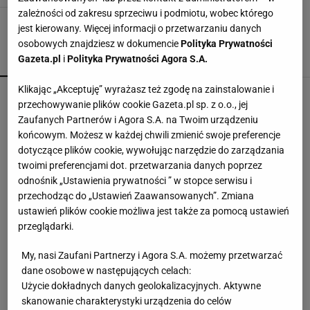
zależności od zakresu sprzeciwu i podmiotu, wobec którego
jest kierowany. Więcej informacji o przetwarzaniu danych
osobowych znajdziesz w dokumencie
Polityka Prywatności
Gazeta.pl
i
Polityka Prywatności Agora S.A.
POPULARNE
NAJNOWSZE
Klikając „Akceptuję” wyrażasz też zgodę na zainstalowanie i
Debata na rocznicy zaprzysiężenia Nawrockiego.
przechowywanie plików cookie Gazeta.pl sp. z o.o., jej
Stanowski o "zmowie manipulacji"
Zaufanych Partnerów i Agora S.A. na Twoim urządzeniu
końcowym. Możesz w każdej chwili zmienić swoje preferencje
dotyczące plików cookie, wywołując narzędzie do zarządzania
Nieoficjalna wizyta prezydenta Czech w Polsce.
twoimi preferencjami dot. przetwarzania danych poprzez
Petr Pavel wybrał się do smażalni ryb
odnośnik „Ustawienia prywatności ” w stopce serwisu i
przechodząc do „Ustawień Zaawansowanych”. Zmiana
ustawień plików cookie możliwa jest także za pomocą ustawień
Ambasador Ukrainy o UPA i Banderze. "Wśród
Polaków była duża liczba zbrodniczych aktów"
przeglądarki.
My, nasi Zaufani Partnerzy i Agora S.A. możemy przetwarzać
dane osobowe w następujących celach:
Polska jest już szóstą gospodarką w UE.
Wyprzedziliśmy Belgię i Szwecję
Użycie dokładnych danych geolokalizacyjnych. Aktywne
skanowanie charakterystyki urządzenia do celów