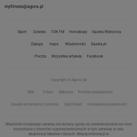
myfitness@agora.pl
Sport
Dziecko
TOK FM
Horoskopy
Gazeta Wyborcza
Zakupy
Haps
Wiadomości
Gazeta.pl
Poczta
Wszystkie artykuły
Facebook
Copyright © Agora SA
RSS
O Nas
Reklama
Polityka prywatności
Zasady korzystania z portalu
Zgłoś błąd
Ustawienia prywatności
Właściciel niniejszego serwisu nie wyraża zgody na zwielokrotnianie ani inne
korzystanie z utworów rozpowszechnionych w tym serwisie, w celu
eksploracji tekstów i danych. Więcej informacji w