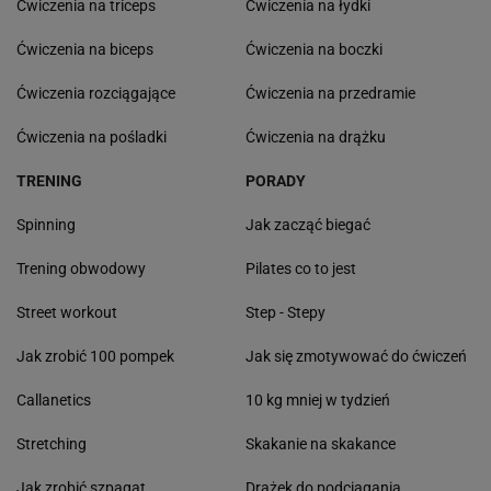
Ćwiczenia na triceps
Ćwiczenia na łydki
Ćwiczenia na biceps
Ćwiczenia na boczki
Ćwiczenia rozciągające
Ćwiczenia na przedramie
Ćwiczenia na pośladki
Ćwiczenia na drążku
TRENING
PORADY
Spinning
Jak zacząć biegać
Trening obwodowy
Pilates co to jest
Street workout
Step - Stepy
Jak zrobić 100 pompek
Jak się zmotywować do ćwiczeń
Callanetics
10 kg mniej w tydzień
Stretching
Skakanie na skakance
Jak zrobić szpagat
Drążek do podciągania