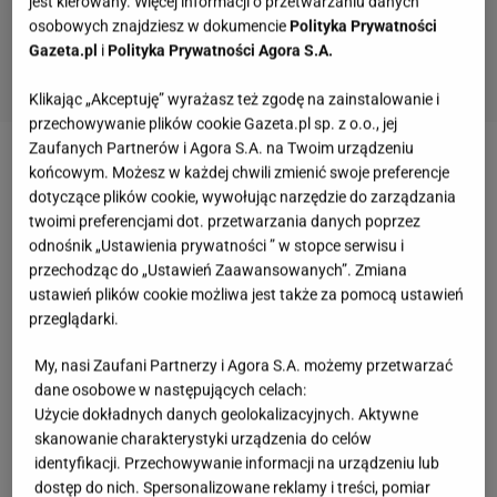
jest kierowany. Więcej informacji o przetwarzaniu danych
osobowych znajdziesz w dokumencie
Polityka Prywatności
Gazeta.pl
i
Polityka Prywatności Agora S.A.
Klikając „Akceptuję” wyrażasz też zgodę na zainstalowanie i
przechowywanie plików cookie Gazeta.pl sp. z o.o., jej
Zaufanych Partnerów i Agora S.A. na Twoim urządzeniu
Spędzanie długiego czasu w jednej pozycji może
końcowym. Możesz w każdej chwili zmienić swoje preferencje
dotyczące plików cookie, wywołując narzędzie do zarządzania
nieść za sobą przykre konsekwencje nie tylko dla
twoimi preferencjami dot. przetwarzania danych poprzez
sylwetki - cierpią również plecy i nogi. Żeby uniknąć
odnośnik „Ustawienia prywatności ” w stopce serwisu i
niechcianych skutków pracy w domu, trzeba się
przechodząc do „Ustawień Zaawansowanych”. Zmiana
ustawień plików cookie możliwa jest także za pomocą ustawień
rozciągać.
Dodaj
stretching
do codziennego
przeglądarki.
rozkładu, niezależnie od trybu życia, jaki prowadzisz.
My, nasi Zaufani Partnerzy i Agora S.A. możemy przetwarzać
Lisafiitt pokazała Instagramie, jak prawidłowo
dane osobowe w następujących celach:
Użycie dokładnych danych geolokalizacyjnych. Aktywne
wykonać stretching
skanowanie charakterystyki urządzenia do celów
identyfikacji. Przechowywanie informacji na urządzeniu lub
dostęp do nich. Spersonalizowane reklamy i treści, pomiar