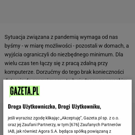
Sytuacja związana z pandemią wymaga od nas
byśmy - w miarę możliwości - pozostali w domach, a
wyjścia ograniczyli do niezbędnego minimum. Dla
wielu czas ten łączy się z pracą zdalną przy
komputerze. Dorzućmy do tego brak konieczności
dotarcia do pracy i mamy tryb siedzący na wysokim
poziomie.
Droga Użytkowniczko, Drogi Użytkowniku,
jeśli wyrazisz zgodę klikając „Akceptuję”, Gazeta.pl sp. z o.o.
oraz jej Zaufani Partnerzy, w tym [
676
] Zaufanych Partnerów
IAB, jak również Agora S.A. będąca spółką powiązaną z