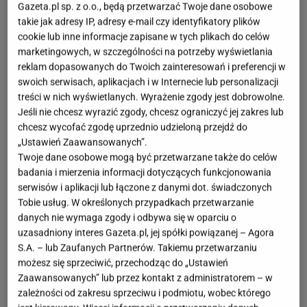
Gazeta.pl sp. z o.o., będą przetwarzać Twoje dane osobowe
takie jak adresy IP, adresy e-mail czy identyfikatory plików
cookie lub inne informacje zapisane w tych plikach do celów
marketingowych, w szczególności na potrzeby wyświetlania
reklam dopasowanych do Twoich zainteresowań i preferencji w
swoich serwisach, aplikacjach i w Internecie lub personalizacji
treści w nich wyświetlanych. Wyrażenie zgody jest dobrowolne.
Jeśli nie chcesz wyrazić zgody, chcesz ograniczyć jej zakres lub
chcesz wycofać zgodę uprzednio udzieloną przejdź do
„Ustawień Zaawansowanych”.
Twoje dane osobowe mogą być przetwarzane także do celów
badania i mierzenia informacji dotyczących funkcjonowania
serwisów i aplikacji lub łączone z danymi dot. świadczonych
Tobie usług. W określonych przypadkach przetwarzanie
danych nie wymaga zgody i odbywa się w oparciu o
uzasadniony interes Gazeta.pl, jej spółki powiązanej – Agora
S.A. – lub Zaufanych Partnerów. Takiemu przetwarzaniu
możesz się sprzeciwić, przechodząc do „Ustawień
Zaawansowanych” lub przez kontakt z administratorem – w
zależności od zakresu sprzeciwu i podmiotu, wobec którego