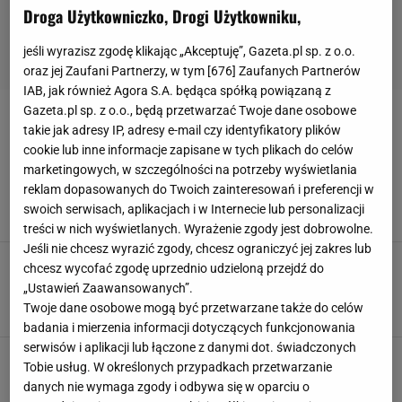
Droga Użytkowniczko, Drogi Użytkowniku,
jeśli wyrazisz zgodę klikając „Akceptuję”, Gazeta.pl sp. z o.o.
oraz jej Zaufani Partnerzy, w tym [
676
] Zaufanych Partnerów
IAB, jak również Agora S.A. będąca spółką powiązaną z
Gazeta.pl sp. z o.o., będą przetwarzać Twoje dane osobowe
EURO 2020
takie jak adresy IP, adresy e-mail czy identyfikatory plików
cookie lub inne informacje zapisane w tych plikach do celów
Euro 2020 - kibicuj ze smakiem! Oto pyszne
marketingowych, w szczególności na potrzeby wyświetlania
przekąski w wersji fit. Idealne na sportowe
reklam dopasowanych do Twoich zainteresowań i preferencji w
emocje
swoich serwisach, aplikacjach i w Internecie lub personalizacji
MATERIAŁ PROMOCYJNY PR
treści w nich wyświetlanych. Wyrażenie zgody jest dobrowolne.
Jeśli nie chcesz wyrazić zgody, chcesz ograniczyć jej zakres lub
Tłum gwiazd na meczu Polska-Izrael.
chcesz wycofać zgodę uprzednio udzieloną przejdź do
Lewandowska, Kubicka, Rozenek, Grosicka i
„Ustawień Zaawansowanych”.
inni
Twoje dane osobowe mogą być przetwarzane także do celów
MATERIAŁ PROMOCYJNY PR
badania i mierzenia informacji dotyczących funkcjonowania
serwisów i aplikacji lub łączone z danymi dot. świadczonych
Gwiazdy na meczu Polska-Łotwa. Anna
Tobie usług. W określonych przypadkach przetwarzanie
Lewandowska, Agnieszka Radwańska i inni
danych nie wymaga zgody i odbywa się w oparciu o
MATERIAŁ PROMOCYJNY PR