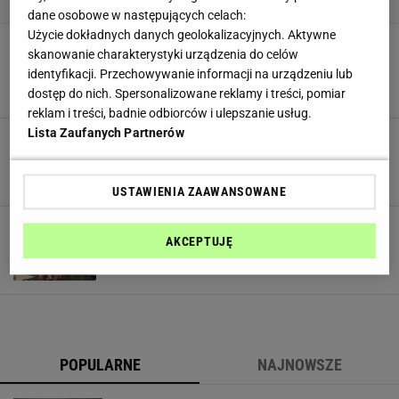
dane osobowe w następujących celach:
Użycie dokładnych danych geolokalizacyjnych. Aktywne
Krzysztof Piątek bohaterem meczu Austria-
skanowanie charakterystyki urządzenia do celów
Polska. Piłkarzowi czule gratulowała
identyfikacji. Przechowywanie informacji na urządzeniu lub
narzeczona
dostęp do nich. Spersonalizowane reklamy i treści, pomiar
MATERIAŁ PROMOCYJNY PR
reklam i treści, badnie odbiorców i ulepszanie usług.
Lista Zaufanych Partnerów
Euro 2020. Polska wygrała z Austrią. Tak
kibicowała Lewandowska, Królikowski i inni
MATERIAŁ PROMOCYJNY PR
USTAWIENIA ZAAWANSOWANE
Kamil Grosicki o swojej grze: "Dobre występy
AKCEPTUJĘ
nie są związane z żadną dietą"
DIETA
EURO 2020
HULL CITY
KAMIL GROSICKI
PIŁKA NOŻNA
POPULARNE
NAJNOWSZE