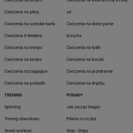
Ćwiczenia na brzuch
Ćwiczenia na wewnętrzną stronę
Ćwiczenia na plecy
ud
Ćwiczenia na szerokie barki
Ćwiczenia na dolne partie
Ćwiczenia 6 Weidera
brzucha
Ćwiczenia na triceps
Ćwiczenia na łydki
Ćwiczenia na biceps
Ćwiczenia na boczki
Ćwiczenia rozciągające
Ćwiczenia na przedramie
Ćwiczenia na pośladki
Ćwiczenia na drążku
TRENING
PORADY
Spinning
Jak zacząć biegać
Trening obwodowy
Pilates co to jest
Street workout
Step - Stepy