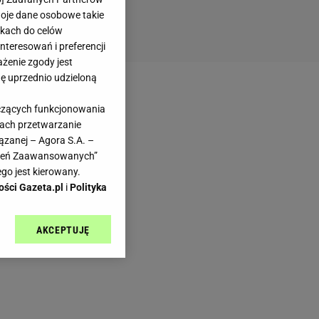
woje dane osobowe takie
likach do celów
teresowań i preferencji
ażenie zgody jest
dę uprzednio udzieloną
yczących funkcjonowania
kach przetwarzanie
ązanej – Agora S.A. –
awień Zaawansowanych”
go jest kierowany.
ości Gazeta.pl
i
Polityka
AKCEPTUJĘ
l sp. z o.o., jej
ić swoje preferencje
arzania danych poprzez
ych”. Zmiana ustawień