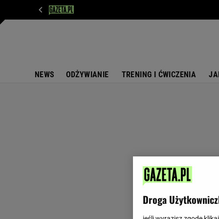
WIADOMOŚCI
NEXT
SPORT
PLOTEK
D
NEWS
ODŻYWIANIE
TRENING I ĆWICZENIA
JA
Droga Użytkownicz
jeśli wyrazisz zgodę klika