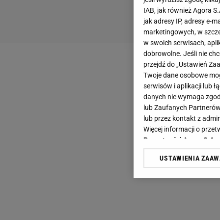
IAB, jak również Agora S
jak adresy IP, adresy e-m
marketingowych, w szcze
w swoich serwisach, aplik
dobrowolne. Jeśli nie ch
przejdź do „Ustawień Z
Twoje dane osobowe mogą
serwisów i aplikacji lub
danych nie wymaga zgody 
lub Zaufanych Partnerów
lub przez kontakt z admi
Więcej informacji o prz
Prywatności Agora S.A.
USTAWIENIA ZAA
Klikając „Akceptuję” wyra
Zaufanych Partnerów i A
dotyczące plików cookie,
odnośnik „Ustawienia pr
plików cookie możliwa je