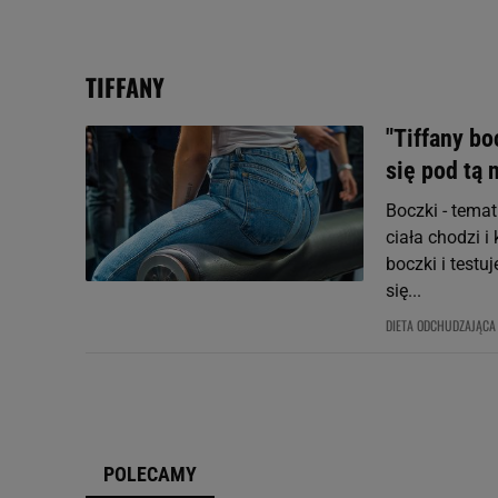
My, nasi Zaufani Partne
Użycie dokładnych danych
Przechowywanie informacji
TIFFANY
badnie odbiorców i uleps
"Tiffany bo
się pod tą
Boczki - temat
ciała chodzi 
boczki i testu
się...
DIETA ODCHUDZAJĄCA
POLECAMY