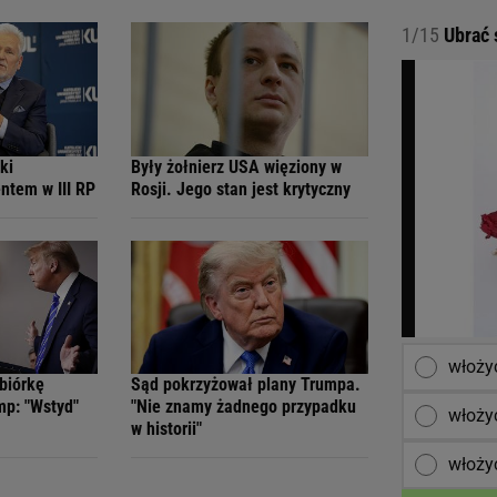
1/15
Ubrać s
ki
Były żołnierz USA więziony w
ntem w III RP
Rosji. Jego stan jest krytyczny
włożyć
biórkę
Sąd pokrzyżował plany Trumpa.
mp: "Wstyd"
"Nie znamy żadnego przypadku
włożyć
w historii"
włoży