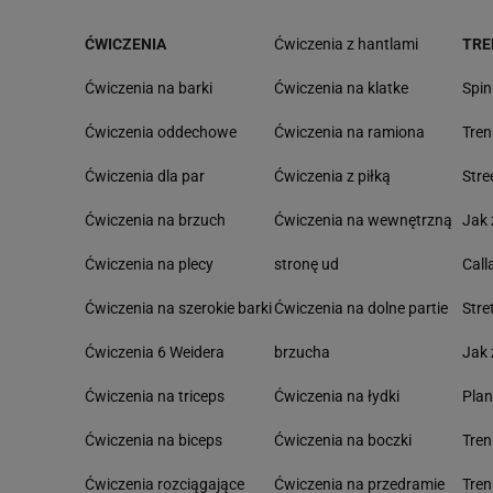
ĆWICZENIA
Ćwiczenia z hantlami
TRE
Ćwiczenia na barki
Ćwiczenia na klatke
Spin
Ćwiczenia oddechowe
Ćwiczenia na ramiona
Tre
Ćwiczenia dla par
Ćwiczenia z piłką
Stre
Ćwiczenia na brzuch
Ćwiczenia na wewnętrzną
Jak 
Ćwiczenia na plecy
stronę ud
Call
Ćwiczenia na szerokie barki
Ćwiczenia na dolne partie
Stre
Ćwiczenia 6 Weidera
brzucha
Jak 
Ćwiczenia na triceps
Ćwiczenia na łydki
Pla
Ćwiczenia na biceps
Ćwiczenia na boczki
Tre
Ćwiczenia rozciągające
Ćwiczenia na przedramie
Tren