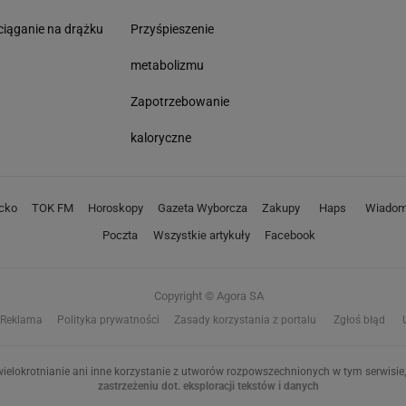
iąganie na drążku
Przyśpieszenie
metabolizmu
Zapotrzebowanie
kaloryczne
cko
TOK FM
Horoskopy
Gazeta Wyborcza
Zakupy
Haps
Wiadom
Poczta
Wszystkie artykuły
Facebook
Copyright © Agora SA
Reklama
Polityka prywatności
Zasady korzystania z portalu
Zgłoś błąd
ielokrotnianie ani inne korzystanie z utworów rozpowszechnionych w tym serwisie, 
zastrzeżeniu dot. eksploracji tekstów i danych