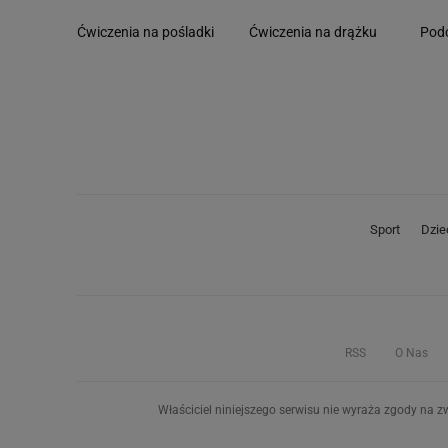
Ćwiczenia na pośladki
Ćwiczenia na drążku
Podc
Sport
Dzie
RSS
O Nas
Właściciel niniejszego serwisu nie wyraża zgody na zw