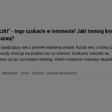
rzy i Agora S.A. możemy przetwarzać dane osobowe w następujących cel
 geolokalizacyjnych. Aktywne skanowanie charakterystyki urządzenia do
 na urządzeniu lub dostęp do nich. Spersonalizowane reklamy i treści, p
zanie usług.
Lista Zaufanych Partnerów
czki" - tego szukacie w internecie! Jaki trening kry
 nazwą?
 spędzający sen z powiek niejednej osobie. Każdy wie, o którą c
i każdy chce jej się pozbyć raz na zawsze. Szukamy ćwiczeń na
jemy raz po raz kolejne treningi. Hitem ostatnich miesięcy okaza
ODCHUDZANIE
TIFFANY
ĆWICZENIA
ĆWICZENIA ODCHUDZAJĄCE