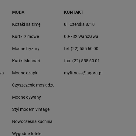
MODA
KONTAKT
Kozaki na zimę
ul. Czerska 8/10
Kurtki zimowe
00-732 Warszawa
Modne fryzury
tel. (22) 555 60 00
Kurtki Monnari
fax. (22) 555 60 01
wa
Modne czapki
myfitness@agora.pl
Czyszczenie mosiądzu
Modne dywany
Styl modern vintage
Nowoczesna kuchnia
Wygodne fotele