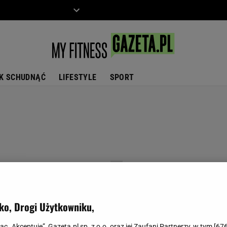
ZIECKO
MOTO
K SCHUDNĄĆ
LIFESTYLE
SPORT
ko, Drogi Użytkowniku,
jąc „Akceptuję”, Gazeta.pl sp. z o.o. oraz jej Zaufani Partnerzy, w tym [
67