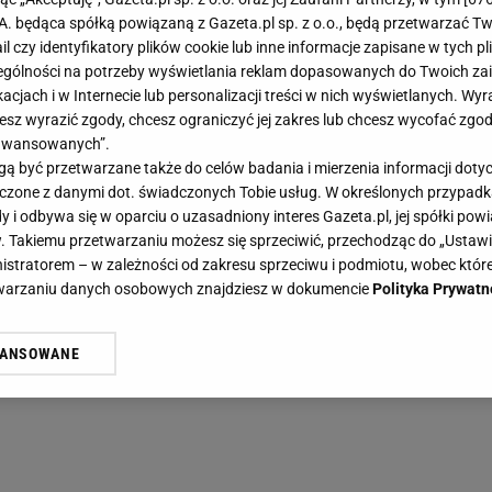
.A. będąca spółką powiązaną z Gazeta.pl sp. z o.o., będą przetwarzać T
ail czy identyfikatory plików cookie lub inne informacje zapisane w tych p
gólności na potrzeby wyświetlania reklam dopasowanych do Twoich zain
acjach i w Internecie lub personalizacji treści w nich wyświetlanych. Wyr
cesz wyrazić zgody, chcesz ograniczyć jej zakres lub chcesz wycofać zgo
aawansowanych”.
 być przetwarzane także do celów badania i mierzenia informacji dot
 łączone z danymi dot. świadczonych Tobie usług. W określonych przypad
i odbywa się w oparciu o uzasadniony interes Gazeta.pl, jej spółki powi
. Takiemu przetwarzaniu możesz się sprzeciwić, przechodząc do „Ust
nistratorem – w zależności od zakresu sprzeciwu i podmiotu, wobec które
etwarzaniu danych osobowych znajdziesz w dokumencie
Polityka Prywatn
WANSOWANE
żasz też zgodę na zainstalowanie i przechowywanie plików cookie Gazeta.p
gora S.A. na Twoim urządzeniu końcowym. Możesz w każdej chwili zmien
 wywołując narzędzie do zarządzania twoimi preferencjami dot. przetw
ywatności ” w stopce serwisu i przechodząc do „Ustawień Zaawansowan
st także za pomocą ustawień przeglądarki.