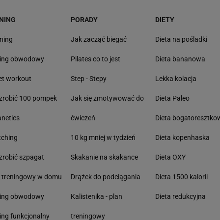
NING
PORADY
DIETY
ning
Jak zacząć biegać
Dieta na pośladki
ning obwodowy
Pilates co to jest
Dieta bananowa
et workout
Step - Stepy
Lekka kolacja
zrobić 100 pompek
Jak się zmotywować do
Dieta Paleo
anetics
ćwiczeń
Dieta bogatoresztko
tching
10 kg mniej w tydzień
Dieta kopenhaska
zrobić szpagat
Skakanie na skakance
Dieta OXY
n treningowy w domu
Drążek do podciągania
Dieta 1500 kalorii
ning obwodowy
Kalistenika - plan
Dieta redukcyjna
ing funkcjonalny
treningowy