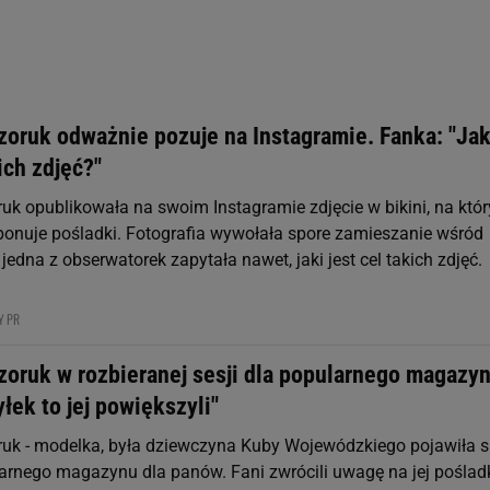
st także za pomocą ustawień przeglądarki.
rzy i Agora S.A. możemy przetwarzać dane osobowe w następujących cel
 geolokalizacyjnych. Aktywne skanowanie charakterystyki urządzenia do
 na urządzeniu lub dostęp do nich. Spersonalizowane reklamy i treści, p
zanie usług.
Lista Zaufanych Partnerów
zoruk odważnie pozuje na Instagramie. Fanka: "Jak
kich zdjęć?"
uk opublikowała na swoim Instagramie zdjęcie w bikini, na któ
onuje pośladki. Fotografia wywołała spore zamieszanie wśród
 jedna z obserwatorek zapytała nawet, jaki jest cel takich zdjęć.
Y PR
zoruk w rozbieranej sesji dla popularnego magazyn
yłek to jej powiększyli"
uk - modelka, była dziewczyna Kuby Wojewódzkiego pojawiła s
arnego magazynu dla panów. Fani zwrócili uwagę na jej pośladk