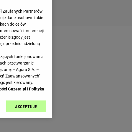
6
] Zaufanych Partnerów
woje dane osobowe takie
likach do celów
teresowań i preferencji
ażenie zgody jest
dę uprzednio udzieloną
yczących funkcjonowania
kach przetwarzanie
ązanej – Agora S.A. –
awień Zaawansowanych”
go jest kierowany.
ości Gazeta.pl
i
Polityka
AKCEPTUJĘ
l sp. z o.o., jej
ić swoje preferencje
arzania danych poprzez
ych”. Zmiana ustawień