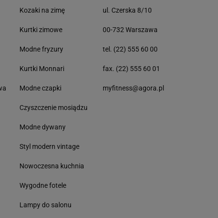
Kozaki na zimę
ul. Czerska 8/10
Kurtki zimowe
00-732 Warszawa
Modne fryzury
tel. (22) 555 60 00
Kurtki Monnari
fax. (22) 555 60 01
wa
Modne czapki
myfitness@agora.pl
Czyszczenie mosiądzu
Modne dywany
Styl modern vintage
Nowoczesna kuchnia
Wygodne fotele
Lampy do salonu