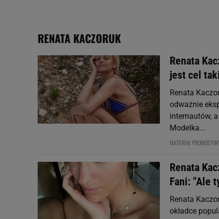
plików cookie możliwa je
My, nasi Zaufani Partne
RENATA KACZORUK
Użycie dokładnych danych
Przechowywanie informacji
badnie odbiorców i uleps
Renata Kac
jest cel ta
Renata Kaczor
odważnie eksp
internautów, a
Modelka...
MATERIAŁ PROMOCYJN
Renata Kac
Fani: "Ale t
Renata Kaczor
okładce popul