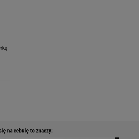
erką
ię na cebulę to znaczy: