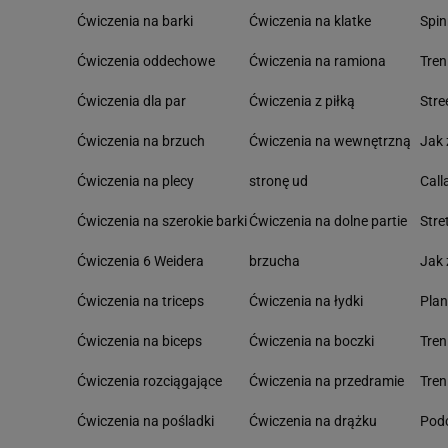
Ćwiczenia na barki
Ćwiczenia na klatke
Spin
Ćwiczenia oddechowe
Ćwiczenia na ramiona
Tre
Ćwiczenia dla par
Ćwiczenia z piłką
Stre
Ćwiczenia na brzuch
Ćwiczenia na wewnętrzną
Jak 
Ćwiczenia na plecy
stronę ud
Call
Ćwiczenia na szerokie barki
Ćwiczenia na dolne partie
Stre
Ćwiczenia 6 Weidera
brzucha
Jak 
Ćwiczenia na triceps
Ćwiczenia na łydki
Pla
Ćwiczenia na biceps
Ćwiczenia na boczki
Tre
Ćwiczenia rozciągające
Ćwiczenia na przedramie
Tren
Ćwiczenia na pośladki
Ćwiczenia na drążku
Podc