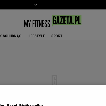
ZIECKO
MOTO
K SCHUDNĄĆ
LIFESTYLE
SPORT
ko, Drogi Użytkowniku,