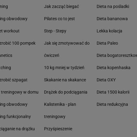
ning
Jak zacząć biegać
Dieta na pośladki
ning obwodowy
Pilates co to jest
Dieta bananowa
et workout
Step - Stepy
Lekka kolacja
zrobić 100 pompek
Jak się zmotywować do
Dieta Paleo
anetics
ćwiczeń
Dieta bogatoresztko
tching
10 kg mniej w tydzień
Dieta kopenhaska
zrobić szpagat
Skakanie na skakance
Dieta OXY
n treningowy w domu
Drążek do podciągania
Dieta 1500 kalorii
ning obwodowy
Kalistenika - plan
Dieta redukcyjna
ing funkcjonalny
treningowy
iąganie na drążku
Przyśpieszenie