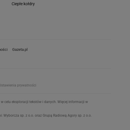
Ciepłe kołdry
ości
Gazeta.pl
Ustawienia prywatności
w celu eksploracji tekstów i danych. Więcej informacji w
 Wyborcza sp. z o.o. oraz Grupą Radiową Agory sp. z o.o.