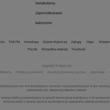
metabolizmu
Zapotrzebowanie
kaloryczne
cko
TOK FM
Horoskopy
Gazeta Wyborcza
Zakupy
Haps
Wiadom
Poczta
Wszystkie artykuły
Facebook
Copyright © Agora SA
Reklama
Polityka prywatności
Zasady korzystania z portalu
Zgłoś błąd
ielokrotnianie ani inne korzystanie z utworów rozpowszechnionych w tym serwisie, 
zastrzeżeniu dot. eksploracji tekstów i danych
 serwisu tokfm.pl prezentujemy w ramach komercyjnej współpracy z ich wydawcami:
Wybrane treści z serwisu Sport.pl są dostępne po wykupieniu płatnej subskrypcji