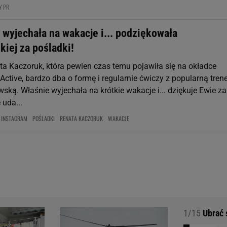
Y PR
 wyjechała na wakacje i... podziękowała
iej za pośladki!
a Kaczoruk, która pewien czas temu pojawiła się na okładce
ctive, bardzo dba o formę i regularnie ćwiczy z popularną tren
ką. Właśnie wyjechała na krótkie wakacje i... dziękuje Ewie za
 uda...
INSTAGRAM
POŚLADKI
RENATA KACZORUK
WAKACJE
1/15
Ubrać s