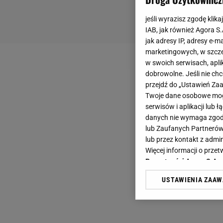
jeśli wyrazisz zgodę klika
IAB, jak również Agora S
jak adresy IP, adresy e-m
marketingowych, w szcze
w swoich serwisach, aplik
dobrowolne. Jeśli nie ch
przejdź do „Ustawień Z
Twoje dane osobowe mogą
serwisów i aplikacji lub
danych nie wymaga zgody 
lub Zaufanych Partnerów
lub przez kontakt z admi
Więcej informacji o prz
Prywatności Agora S.A.
USTAWIENIA ZAA
Klikając „Akceptuję” wyra
Zaufanych Partnerów i A
dotyczące plików cookie,
odnośnik „Ustawienia pr