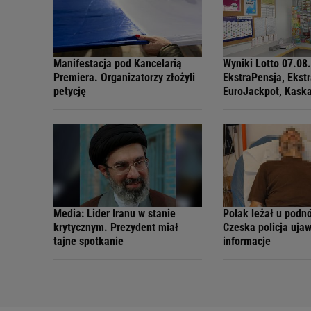
Manifestacja pod Kancelarią
Wyniki Lotto 07.08
Premiera. Organizatorzy złożyli
EkstraPensja, Ekst
petycję
EuroJackpot, Kask
MiniLotto, MultiMul
Media: Lider Iranu w stanie
Polak leżał u podn
krytycznym. Prezydent miał
Czeska policja uja
tajne spotkanie
informacje