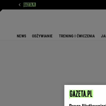
WIADOMOŚCI
NEXT
SPORT
PLOTEK
D
NEWS
ODŻYWIANIE
TRENING I ĆWICZENIA
JA
Droga Użytkownicz