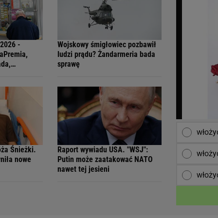
.2026 -
Wojskowy śmigłowiec pozbawił
raPremia,
ludzi prądu? Żandarmeria bada
ada,
sprawę
ti
włożyć
óża Śnieżki.
Raport wywiadu USA. "WSJ":
włożyć
wniła nowe
Putin może zaatakować NATO
nawet tej jesieni
włoży