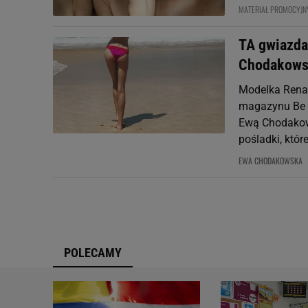
MATERIAŁ PROMOCYJN
TA gwiazda
Chodakowsk
Modelka Renat
magazynu Be A
Ewą Chodakows
pośladki, które
EWA CHODAKOWSKA
POLECAMY