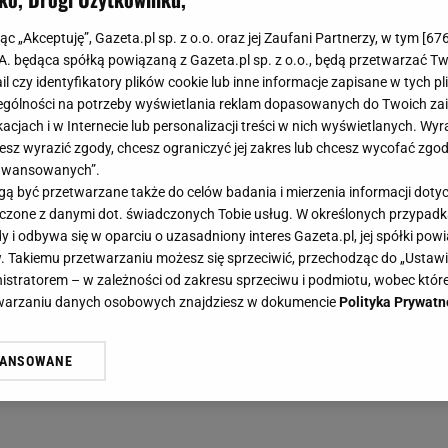
jąc „Akceptuję”, Gazeta.pl sp. z o.o. oraz jej Zaufani Partnerzy, w tym [
67
.A. będąca spółką powiązaną z Gazeta.pl sp. z o.o., będą przetwarzać T
ail czy identyfikatory plików cookie lub inne informacje zapisane w tych p
gólności na potrzeby wyświetlania reklam dopasowanych do Twoich zain
acjach i w Internecie lub personalizacji treści w nich wyświetlanych. Wyr
cesz wyrazić zgody, chcesz ograniczyć jej zakres lub chcesz wycofać zgo
aawansowanych”.
 być przetwarzane także do celów badania i mierzenia informacji dot
 łączone z danymi dot. świadczonych Tobie usług. W określonych przypad
i odbywa się w oparciu o uzasadniony interes Gazeta.pl, jej spółki powi
. Takiemu przetwarzaniu możesz się sprzeciwić, przechodząc do „Ust
nistratorem – w zależności od zakresu sprzeciwu i podmiotu, wobec które
etwarzaniu danych osobowych znajdziesz w dokumencie
Polityka Prywatn
WANSOWANE
żasz też zgodę na zainstalowanie i przechowywanie plików cookie Gazeta.p
gora S.A. na Twoim urządzeniu końcowym. Możesz w każdej chwili zmien
 wywołując narzędzie do zarządzania twoimi preferencjami dot. przetw
ywatności ” w stopce serwisu i przechodząc do „Ustawień Zaawansowan