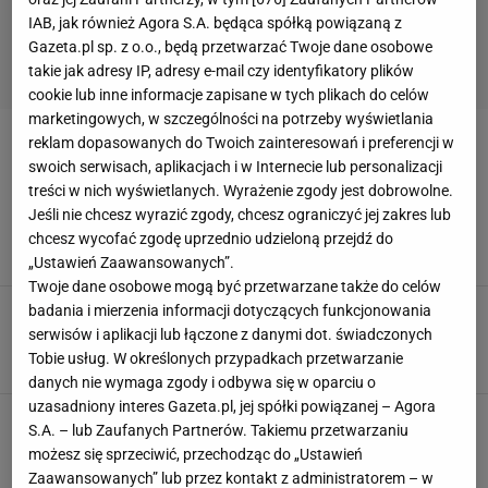
IAB, jak również Agora S.A. będąca spółką powiązaną z
Gazeta.pl sp. z o.o., będą przetwarzać Twoje dane osobowe
takie jak adresy IP, adresy e-mail czy identyfikatory plików
cookie lub inne informacje zapisane w tych plikach do celów
marketingowych, w szczególności na potrzeby wyświetlania
reklam dopasowanych do Twoich zainteresowań i preferencji w
PĄCZEK
swoich serwisach, aplikacjach i w Internecie lub personalizacji
treści w nich wyświetlanych. Wyrażenie zgody jest dobrowolne.
Ile kalorii ma pączek? Lepiej jeść pączki z
Jeśli nie chcesz wyrazić zgody, chcesz ograniczyć jej zakres lub
lukrem czy z cukrem pudrem?
chcesz wycofać zgodę uprzednio udzieloną przejdź do
JEDZENIE
KALORIE
PĄCZEK
PĄCZKI
SŁODYCZ
„Ustawień Zaawansowanych”.
Twoje dane osobowe mogą być przetwarzane także do celów
Ile kalorii ma pączek? Wszystko zależy od
badania i mierzenia informacji dotyczących funkcjonowania
polewy
serwisów i aplikacji lub łączone z danymi dot. świadczonych
PĄCZEK
SŁODYCZE
TABELA KALORII
Tobie usług. W określonych przypadkach przetwarzanie
danych nie wymaga zgody i odbywa się w oparciu o
uzasadniony interes Gazeta.pl, jej spółki powiązanej – Agora
Pączek kalorie - ile kcal ma pączek?
S.A. – lub Zaufanych Partnerów. Takiemu przetwarzaniu
PĄCZEK
możesz się sprzeciwić, przechodząc do „Ustawień
Zaawansowanych” lub przez kontakt z administratorem – w