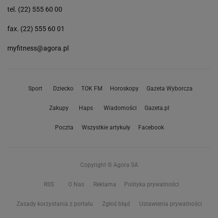
tel. (22) 555 60 00
fax. (22) 555 60 01
myfitness@agora.pl
Sport
Dziecko
TOK FM
Horoskopy
Gazeta Wyborcza
Zakupy
Haps
Wiadomości
Gazeta.pl
Poczta
Wszystkie artykuły
Facebook
Copyright © Agora SA
RSS
O Nas
Reklama
Polityka prywatności
Zasady korzystania z portalu
Zgłoś błąd
Ustawienia prywatności