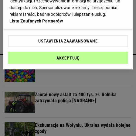
identyfikacji. Przechowywanie informacji na urządzeniu lub
dostęp do nich. Spersonalizowane reklamy i treści, pomiar
Przez lata był "zakazanym" produktem. Teraz
reklam i treści, badnie odbiorców i ulepszanie usług.
wielu dietetyków łagodzi swoje stanowisko
Lista Zaufanych Partnerów
USTAWIENIA ZAAWANSOWANE
POLECAMY
AKCEPTUJĘ
Wyniki Lotto 08.08.2026 - Kaskada, MultiMulti
Zaorał nowy asfalt za 400 tys. zł. Rolnika
zatrzymała policja [NAGRANIE]
Ekshumacje na Wołyniu. Ukraina wydała kolejne
zgody