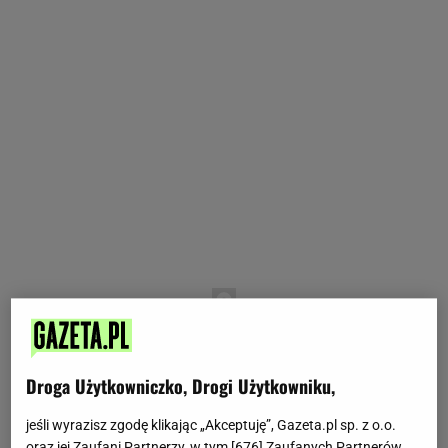
Droga Użytkowniczko, Drogi Użytkowniku,
jeśli wyrazisz zgodę klikając „Akceptuję”, Gazeta.pl sp. z o.o.
oraz jej Zaufani Partnerzy, w tym [
676
] Zaufanych Partnerów