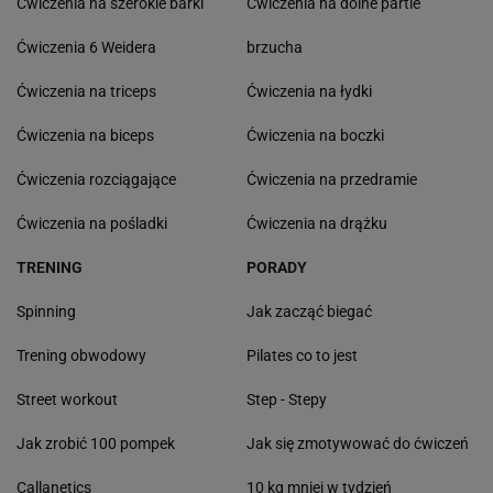
Ćwiczenia na szerokie barki
Ćwiczenia na dolne partie
Ćwiczenia 6 Weidera
brzucha
Ćwiczenia na triceps
Ćwiczenia na łydki
Ćwiczenia na biceps
Ćwiczenia na boczki
Ćwiczenia rozciągające
Ćwiczenia na przedramie
Ćwiczenia na pośladki
Ćwiczenia na drążku
TRENING
PORADY
Spinning
Jak zacząć biegać
Trening obwodowy
Pilates co to jest
Street workout
Step - Stepy
Jak zrobić 100 pompek
Jak się zmotywować do ćwiczeń
Callanetics
10 kg mniej w tydzień