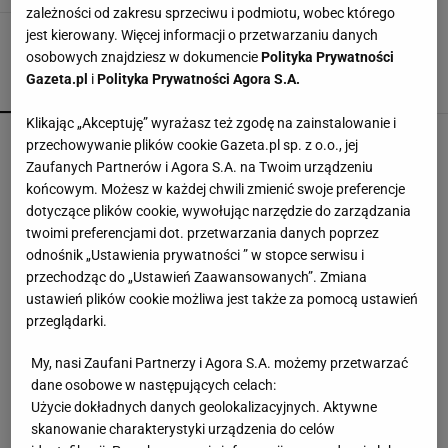
zależności od zakresu sprzeciwu i podmiotu, wobec którego
jest kierowany. Więcej informacji o przetwarzaniu danych
osobowych znajdziesz w dokumencie
Polityka Prywatności
Gazeta.pl
i
Polityka Prywatności Agora S.A.
POPULARNE
NAJNOWSZE
Klikając „Akceptuję” wyrażasz też zgodę na zainstalowanie i
Niepokojące informacje o stanie zdrowia Joe
przechowywanie plików cookie Gazeta.pl sp. z o.o., jej
Bidena. Syn ujawnia
Zaufanych Partnerów i Agora S.A. na Twoim urządzeniu
końcowym. Możesz w każdej chwili zmienić swoje preferencje
dotyczące plików cookie, wywołując narzędzie do zarządzania
Zwrot w sprawie Patriotów. Zełenski: Mamy
twoimi preferencjami dot. przetwarzania danych poprzez
umowy z USA
odnośnik „Ustawienia prywatności ” w stopce serwisu i
przechodząc do „Ustawień Zaawansowanych”. Zmiana
ustawień plików cookie możliwa jest także za pomocą ustawień
Pijana kierująca zabiła 66-latkę. Syn dostał
przeglądarki.
mniej pieniędzy przez niezapięte pasy
My, nasi Zaufani Partnerzy i Agora S.A. możemy przetwarzać
dane osobowe w następujących celach:
Zaorał nowy asfalt za 400 tys. zł. Rolnika
Użycie dokładnych danych geolokalizacyjnych. Aktywne
zatrzymała policja. Jest nagranie
skanowanie charakterystyki urządzenia do celów