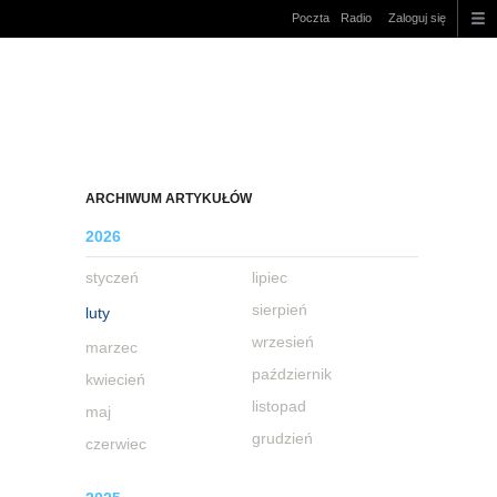
Poczta
Radio
Zaloguj się
ARCHIWUM ARTYKUŁÓW
2026
styczeń
lipiec
sierpień
luty
wrzesień
marzec
październik
kwiecień
listopad
maj
grudzień
czerwiec