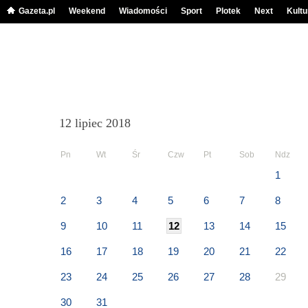
Gazeta.pl
Weekend
Wiadomości
Sport
Plotek
Next
Kultu
12 lipiec 2018
Pn
Wt
Śr
Czw
Pt
Sob
Ndz
1
2
3
4
5
6
7
8
9
10
11
12
13
14
15
16
17
18
19
20
21
22
23
24
25
26
27
28
29
30
31