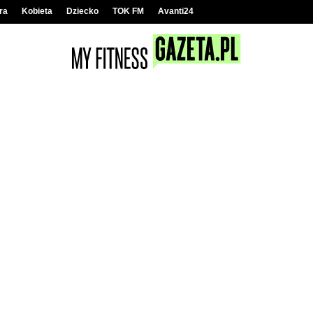
ra
Kobieta
Dziecko
TOK FM
Avanti24