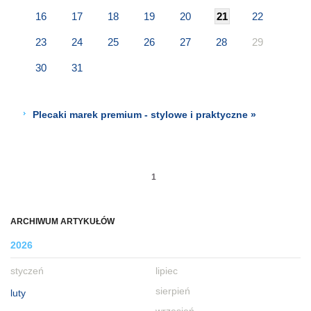
16
17
18
19
20
21
22
23
24
25
26
27
28
29
30
31
Plecaki marek premium - stylowe i praktyczne »
1
ARCHIWUM ARTYKUŁÓW
2026
styczeń
lipiec
sierpień
luty