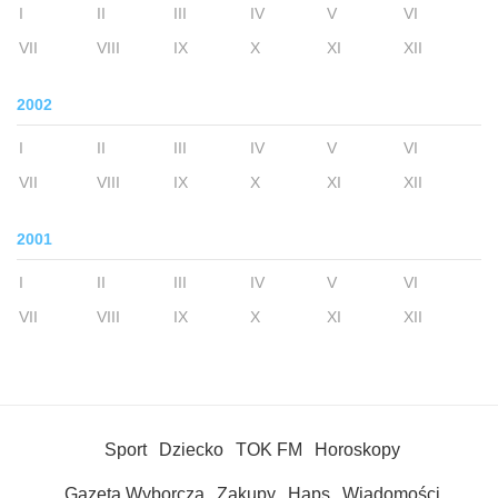
I
II
III
IV
V
VI
VII
VIII
IX
X
XI
XII
2002
I
II
III
IV
V
VI
VII
VIII
IX
X
XI
XII
2001
I
II
III
IV
V
VI
VII
VIII
IX
X
XI
XII
Sport
Dziecko
TOK FM
Horoskopy
Gazeta Wyborcza
Zakupy
Haps
Wiadomości