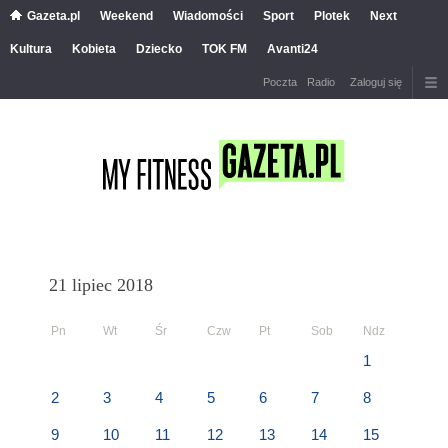
Gazeta.pl
Weekend
Wiadomości
Sport
Plotek
Next
Kultura
Kobieta
Dziecko
TOK FM
Avanti24
Poczta
Radio
Zaloguj się
21 lipiec 2018
Pn
Wt
Śr
Czw
Pt
Sob
Ndz
1
2
3
4
5
6
7
8
9
10
11
12
13
14
15