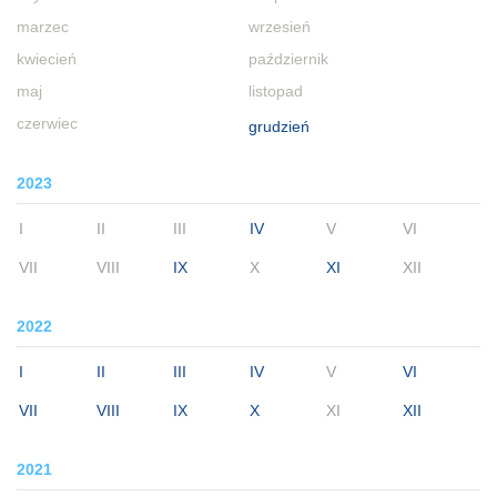
marzec
wrzesień
kwiecień
październik
maj
listopad
czerwiec
grudzień
2023
I
II
III
IV
V
VI
VII
VIII
IX
X
XI
XII
2022
I
II
III
IV
V
VI
VII
VIII
IX
X
XI
XII
2021