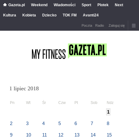
Gazeta.pl
Weekend
Wiadomości
Sport
Plotek
Next
Kultura
Kobieta
Dziecko
TOK FM
Avanti24
Poczta
Radio
Zaloguj się
1 lipiec 2018
Pn
Wt
Śr
Czw
Pt
Sob
Ndz
1
2
3
4
5
6
7
8
9
10
11
12
13
14
15