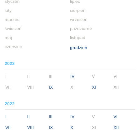
styczeń
lipiec
luty
sierpień
marzec
wrzesień
kwiecień
październik
maj
listopad
czerwiec
grudzień
2023
I
II
III
IV
V
VI
VII
VIII
IX
X
XI
XII
2022
I
II
III
IV
V
VI
VII
VIII
IX
X
XI
XII