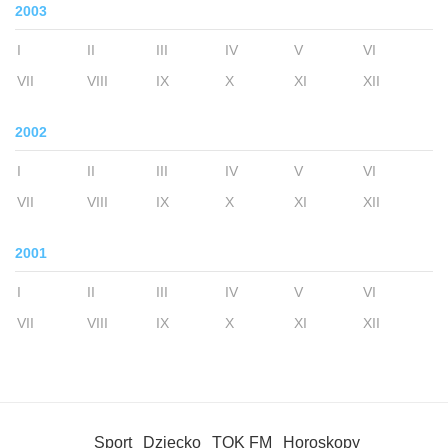
2003
I
II
III
IV
V
VI
VII
VIII
IX
X
XI
XII
2002
I
II
III
IV
V
VI
VII
VIII
IX
X
XI
XII
2001
I
II
III
IV
V
VI
VII
VIII
IX
X
XI
XII
Sport
Dziecko
TOK FM
Horoskopy