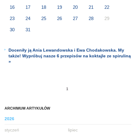
16
17
18
19
20
21
22
23
24
25
26
27
28
29
30
31
Doceniły ją Ania Lewandowska i Ewa Chodakowska. My
także! Wypróbuj nasze 6 przepisów na koktajle ze spiruliną
»
1
ARCHIWUM ARTYKUŁÓW
2026
styczeń
lipiec