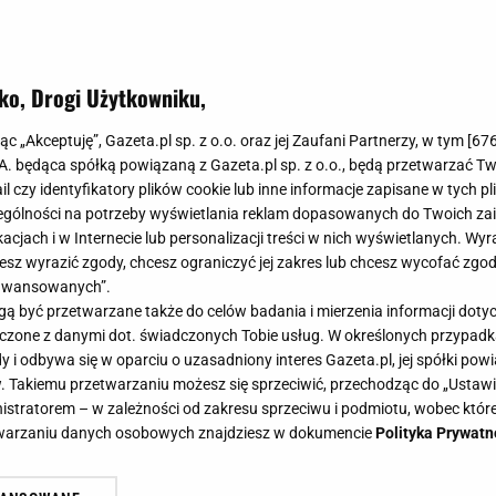
ko, Drogi Użytkowniku,
jąc „Akceptuję”, Gazeta.pl sp. z o.o. oraz jej Zaufani Partnerzy, w tym [
67
.A. będąca spółką powiązaną z Gazeta.pl sp. z o.o., będą przetwarzać T
ail czy identyfikatory plików cookie lub inne informacje zapisane w tych p
gólności na potrzeby wyświetlania reklam dopasowanych do Twoich zain
acjach i w Internecie lub personalizacji treści w nich wyświetlanych. Wyr
cesz wyrazić zgody, chcesz ograniczyć jej zakres lub chcesz wycofać zgo
aawansowanych”.
 być przetwarzane także do celów badania i mierzenia informacji dot
 łączone z danymi dot. świadczonych Tobie usług. W określonych przypad
i odbywa się w oparciu o uzasadniony interes Gazeta.pl, jej spółki powi
. Takiemu przetwarzaniu możesz się sprzeciwić, przechodząc do „Ust
nistratorem – w zależności od zakresu sprzeciwu i podmiotu, wobec które
etwarzaniu danych osobowych znajdziesz w dokumencie
Polityka Prywatn
 - spalanie tłuszczu w rekordowym