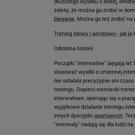
dłuższego wysiłku o stałej, średni
zaletę, że można go zrobić w domu
bieganie
. Można go też zrobić na 
Trening siłowy i aerobowy - jak j
Odrobina historii
Początki "interwałów" sięgają lat 
stosować wysiłki o zmiennej inte
nie ustalała precyzyjnie ani czas
treningu. Dopiero niemiecki trene
interwałowe, opierając się o prac
wyjątkowe działanie treningu inte
innych dyscyplin
sportowych
. Ter
"interwały" nadają się dla ludzi