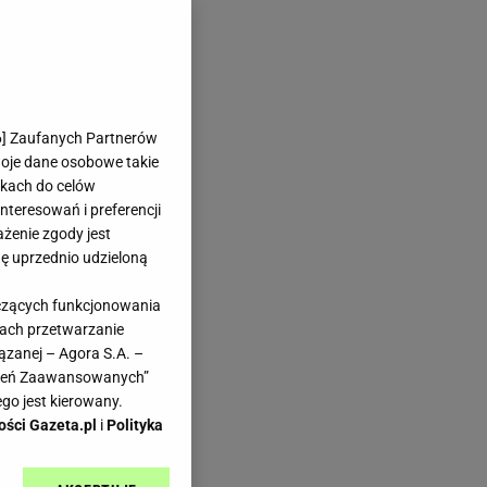
6
] Zaufanych Partnerów
woje dane osobowe takie
likach do celów
teresowań i preferencji
ażenie zgody jest
dę uprzednio udzieloną
yczących funkcjonowania
kach przetwarzanie
ązanej – Agora S.A. –
awień Zaawansowanych”
go jest kierowany.
ości Gazeta.pl
i
Polityka