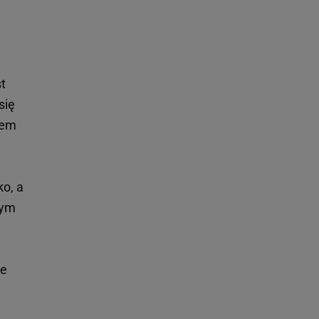
t
się
iem
o, a
nym
ie