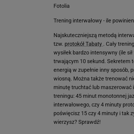
Fotolia
Trening interwałowy - ile powinie
Najskuteczniejszą metodą interwa
tzw.
protokół Tabaty
. Cały treni
wysiłek bardzo intensywny (ile si
trwającym 10 sekund. Sekretem t
energią w zupełnie inny sposób, p
wiosną. Można także trenować nie
minutę truchtać lub maszerować i
treningu: 45 minut monotonnej ja
interwałowego, czy 4 minuty proto
poświęcisz 15 czy 4 minuty i tak 
wierzysz? Sprawdź!