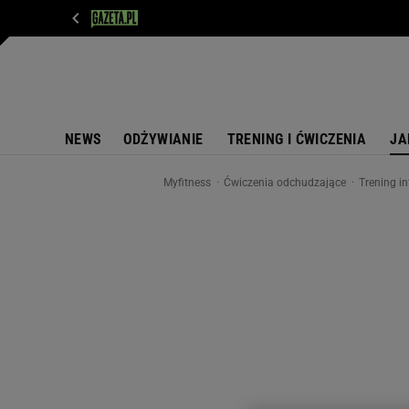
WIADOMOŚCI
NEXT
SPORT
PLOTEK
D
NEWS
ODŻYWIANIE
TRENING I ĆWICZENIA
JA
Myfitness
Ćwiczenia odchudzające
Trening i