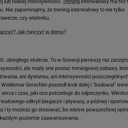
ej lub niskiej intensywności.
Trening
interwałowy ma też 
. Nie zapominajmy, że trening interwałowy to nie tylko
rowerze, czy orbitreku.
e łączyć? Jak ćwiczyć w domu?
30. ubiegłego stulecia. To w Szwecji pierwszy raz zaczęt
nsywności, ale miały one postać treningowej zabawy, któ
u trwania, ani dystansu, ani intensywności poszczególnyc
r Woldemar Gerschler poszedł krok dalej i "budował" treni
ę serca i czas, jaki ono potrzebuje do odpoczynku. Wkrótc
rwałowego odkryli biegacze i pływacy, a później i sporto
az i ty możesz go stosować, bo wbrew powszechnej opini
 na każdym poziomie zaawansowania.