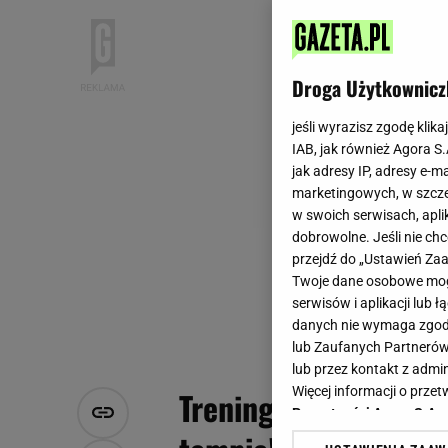
Droga Użytkownicz
jeśli wyrazisz zgodę klika
IAB, jak również Agora S
jak adresy IP, adresy e-m
marketingowych, w szcze
w swoich serwisach, aplik
dobrowolne. Jeśli nie ch
przejdź do „Ustawień Z
Twoje dane osobowe mogą
serwisów i aplikacji lub
danych nie wymaga zgody 
lub Zaufanych Partnerów
lub przez kontakt z admi
Więcej informacji o prz
Trening interwałowy
Prywatności Agora S.A.