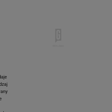
daje
dzaj
wany
e