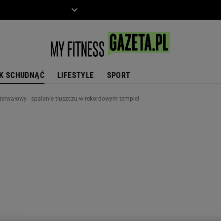
ZIECKO
MOTO
K SCHUDNĄĆ
LIFESTYLE
SPORT
nterwałowy - spalanie tłuszczu w rekordowym tempie!