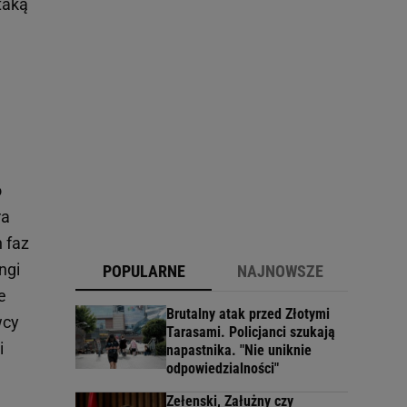
taką
o
ra
h faz
ngi
POPULARNE
NAJNOWSZE
e
Brutalny atak przed Złotymi
wcy
Tarasami. Policjanci szukają
i
napastnika. "Nie uniknie
odpowiedzialności"
Zełenski, Załużny czy