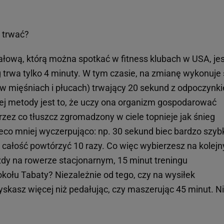
n trwać?
łową, którą można spotkać w fitness klubach w USA, jes
ng trwa tylko 4 minuty. W tym czasie, na zmianę wykonuje 
ł w mięśniach i płucach) trwający 20 sekund z odpoczynk
ej metody jest to, że uczy ona organizm gospodarować
rzez co tłuszcz zgromadzony w ciele topnieje jak śnieg
co mniej wyczerpująco: np. 30 sekund biec bardzo szybk
 całość powtórzyć 10 razy. Co więc wybierzesz na kolej
zdy na rowerze stacjonarnym, 15 minut treningu
kołu Tabaty? Niezależnie od tego, czy na wysiłek
zyskasz więcej niż pedałując, czy maszerując 45 minut. N