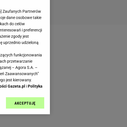
6
] Zaufanych Partnerów
woje dane osobowe takie
likach do celów
teresowań i preferencji
ażenie zgody jest
dę uprzednio udzieloną
yczących funkcjonowania
kach przetwarzanie
ązanej – Agora S.A. –
awień Zaawansowanych”
go jest kierowany.
ości Gazeta.pl
i
Polityka
AKCEPTUJĘ
l sp. z o.o., jej
ić swoje preferencje
arzania danych poprzez
ych”. Zmiana ustawień