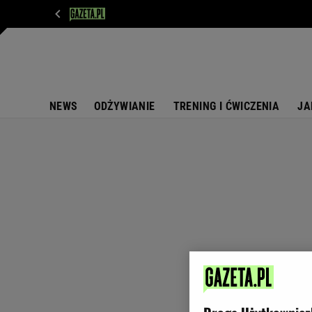
WIADOMOŚCI
NEXT
SPORT
PLOTEK
D
NEWS
ODŻYWIANIE
TRENING I ĆWICZENIA
JA