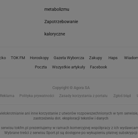
metabolizmu
Zapotrzebowanie
kaloryczne
cko
TOK FM
Horoskopy
Gazeta Wyborcza
Zakupy
Haps
Wiadom
Poczta
Wszystkie artykuły
Facebook
Copyright © Agora SA
Reklama
Polityka prywatności
Zasady korzystania z portalu
Zgłoś błąd
ielokrotnianie ani inne korzystanie z utworów rozpowszechnionych w tym serwisie, 
zastrzeżeniu dot. eksploracji tekstów i danych
 serwisu tokfm.pl prezentujemy w ramach komercyjnej współpracy z ich wydawcami:
Wybrane treści z serwisu Sport.pl są dostępne po wykupieniu płatnej subskrypcji