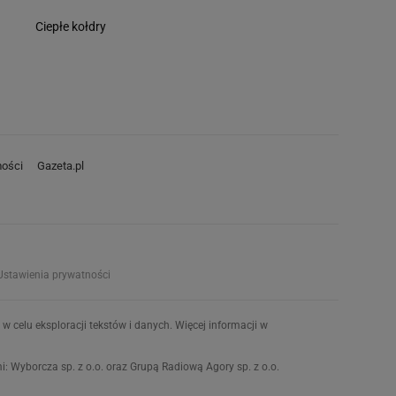
Ciepłe kołdry
ości
Gazeta.pl
Ustawienia prywatności
w celu eksploracji tekstów i danych. Więcej informacji w
 Wyborcza sp. z o.o. oraz Grupą Radiową Agory sp. z o.o.