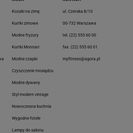
Kozaki na zimę
ul. Czerska 8/10
Kurtki zimowe
00-732 Warszawa
Modne fryzury
tel. (22) 555 60 00
Kurtki Monnari
fax. (22) 555 60 01
wa
Modne czapki
myfitness@agora.pl
Czyszczenie mosiądzu
Modne dywany
Styl modern vintage
Nowoczesna kuchnia
Wygodne fotele
Lampy do salonu