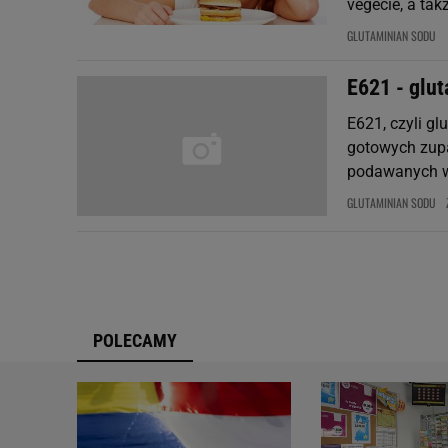
vegecie, a takż
GLUTAMINIAN SODU
E621 - glut
E621, czyli g
gotowych zupa
podawanych w 
GLUTAMINIAN SODU
POLECAMY