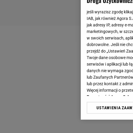
Droga Użytkownicz
jeśli wyrazisz zgodę klika
IAB, jak również Agora S
jak adresy IP, adresy e-m
marketingowych, w szcze
w swoich serwisach, aplik
dobrowolne. Jeśli nie ch
przejdź do „Ustawień Z
Twoje dane osobowe mogą
serwisów i aplikacji lub
danych nie wymaga zgody 
lub Zaufanych Partnerów
lub przez kontakt z admi
Więcej informacji o prz
Prywatności Agora S.A.
USTAWIENIA ZAA
Klikając „Akceptuję” wyra
Zaufanych Partnerów i A
dotyczące plików cookie,
odnośnik „Ustawienia pr