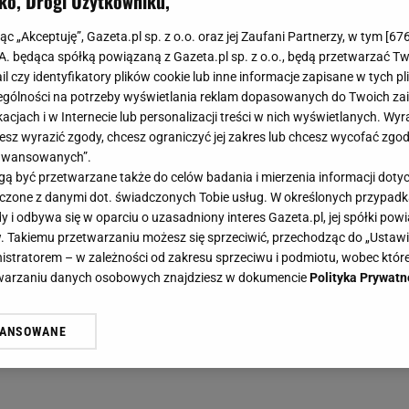
ko, Drogi Użytkowniku,
jąc „Akceptuję”, Gazeta.pl sp. z o.o. oraz jej Zaufani Partnerzy, w tym [
67
.A. będąca spółką powiązaną z Gazeta.pl sp. z o.o., będą przetwarzać T
ail czy identyfikatory plików cookie lub inne informacje zapisane w tych p
gólności na potrzeby wyświetlania reklam dopasowanych do Twoich zain
acjach i w Internecie lub personalizacji treści w nich wyświetlanych. Wyr
cesz wyrazić zgody, chcesz ograniczyć jej zakres lub chcesz wycofać zgo
aawansowanych”.
 być przetwarzane także do celów badania i mierzenia informacji dot
 łączone z danymi dot. świadczonych Tobie usług. W określonych przypad
i odbywa się w oparciu o uzasadniony interes Gazeta.pl, jej spółki powi
. Takiemu przetwarzaniu możesz się sprzeciwić, przechodząc do „Ust
nistratorem – w zależności od zakresu sprzeciwu i podmiotu, wobec które
etwarzaniu danych osobowych znajdziesz w dokumencie
Polityka Prywatn
WANSOWANE
żasz też zgodę na zainstalowanie i przechowywanie plików cookie Gazeta.p
gora S.A. na Twoim urządzeniu końcowym. Możesz w każdej chwili zmien
 wywołując narzędzie do zarządzania twoimi preferencjami dot. przetw
ywatności ” w stopce serwisu i przechodząc do „Ustawień Zaawansowan