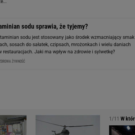
e...
aminian sodu sprawia, że tyjemy?
lutaminian sodu jest stosowany jako środek wzmacniający smak
ch, sosach do sałatek, czipsach, mrożonkach i wielu daniach
restauracjach. Jaki ma wpływ na zdrowie i sylwetkę?
ZDROWA ŻYWNOŚĆ
1/11
W który