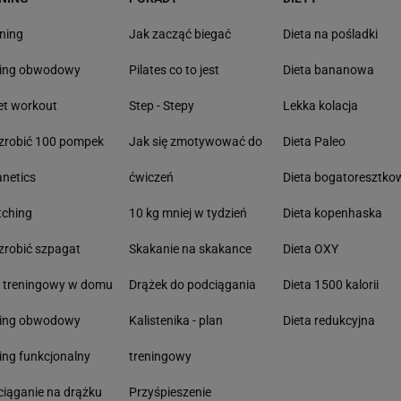
ning
Jak zacząć biegać
Dieta na pośladki
ning obwodowy
Pilates co to jest
Dieta bananowa
et workout
Step - Stepy
Lekka kolacja
zrobić 100 pompek
Jak się zmotywować do
Dieta Paleo
anetics
ćwiczeń
Dieta bogatoresztko
tching
10 kg mniej w tydzień
Dieta kopenhaska
zrobić szpagat
Skakanie na skakance
Dieta OXY
n treningowy w domu
Drążek do podciągania
Dieta 1500 kalorii
ning obwodowy
Kalistenika - plan
Dieta redukcyjna
ing funkcjonalny
treningowy
iąganie na drążku
Przyśpieszenie