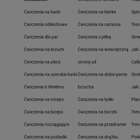
Ćwiczenia na barki
Ćwiczenia na klatke
Spin
Ćwiczenia oddechowe
Ćwiczenia na ramiona
Tre
Ćwiczenia dla par
Ćwiczenia z piłką
Stre
Ćwiczenia na brzuch
Ćwiczenia na wewnętrzną
Jak 
Ćwiczenia na plecy
stronę ud
Call
Ćwiczenia na szerokie barki
Ćwiczenia na dolne partie
Stre
Ćwiczenia 6 Weidera
brzucha
Jak 
Ćwiczenia na triceps
Ćwiczenia na łydki
Pla
Ćwiczenia na biceps
Ćwiczenia na boczki
Tre
Ćwiczenia rozciągające
Ćwiczenia na przedramie
Tren
Ćwiczenia na pośladki
Ćwiczenia na drążku
Podc