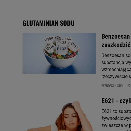
plików cookie możliwa je
My, nasi Zaufani Partne
GLUTAMINIAN SODU
Użycie dokładnych danych
Przechowywanie informacji
badnie odbiorców i uleps
Benzoesan 
zaszkodzić
Benzoesan sod
substancja wy
wzmacniająca 
rzeczywiście s
BEZNOESAN SODU
E2
E621 - czy
E621 to subst
żywnościowych
zwłaszcza w p