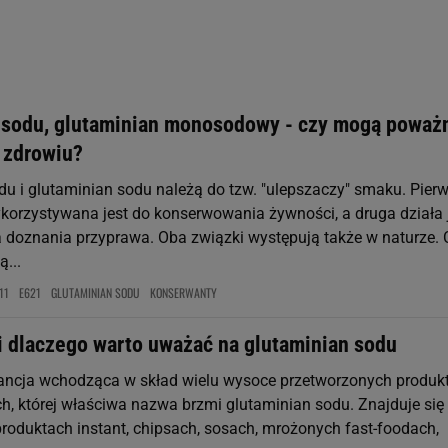
st także za pomocą ustawień przeglądarki.
rzy i Agora S.A. możemy przetwarzać dane osobowe w następujących cel
 geolokalizacyjnych. Aktywne skanowanie charakterystyki urządzenia do
 na urządzeniu lub dostęp do nich. Spersonalizowane reklamy i treści, p
zanie usług.
Lista Zaufanych Partnerów
sodu, glutaminian monosodowy - czy mogą poważ
 zdrowiu?
u i glutaminian sodu należą do tzw. "ulepszaczy" smaku. Pier
korzystywana jest do konserwowania żywności, a druga działa 
doznania przyprawa. Oba związki występują także w naturze. 
ą...
11
E621
GLUTAMINIAN SODU
KONSERWANTY
li dlaczego warto uważać na glutaminian sodu
ancja wchodząca w skład wielu wysoce przetworzonych produk
, której właściwa nazwa brzmi glutaminian sodu. Znajduje się
roduktach instant, chipsach, sosach, mrożonych fast-foodach,