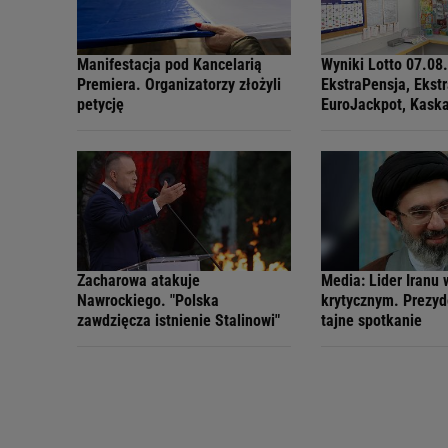
Manifestacja pod Kancelarią
Wyniki Lotto 07.08
Premiera. Organizatorzy złożyli
EkstraPensja, Ekst
petycję
EuroJackpot, Kask
MiniLotto, MultiMul
Zacharowa atakuje
Media: Lider Iranu 
Nawrockiego. "Polska
krytycznym. Prezyd
zawdzięcza istnienie Stalinowi"
tajne spotkanie