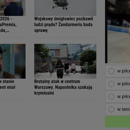
.2026 -
Wojskowy śmigłowiec pozbawił
raPremia,
ludzi prądu? Żandarmeria bada
ada,
sprawę
ti
w pił
w stanie
Brutalny atak w centrum
w piłc
ent miał
Warszawy. Napastnika szukają
kryminalni
w piłc
w teni