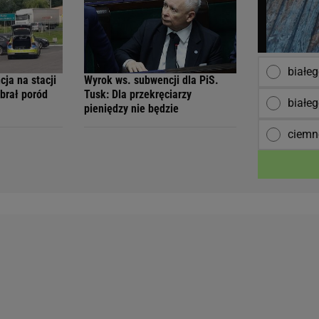
białe
ja na stacji
Wyrok ws. subwencji dla PiS.
ebrał poród
Tusk: Dla przekręciarzy
białe
pieniędzy nie będzie
ciemn