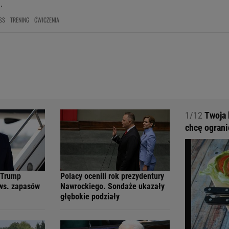
.
SS
TRENING
ĆWICZENIA
1/12
Twoja 
chcę ograni
 Trump
Polacy ocenili rok prezydentury
 ws. zapasów
Nawrockiego. Sondaże ukazały
głębokie podziały