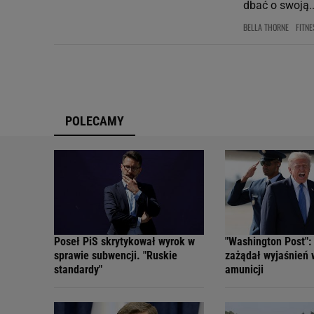
dbać o swoją..
BELLA THORNE
FITNE
POLECAMY
Poseł PiS skrytykował wyrok w
"Washington Post":
sprawie subwencji. "Ruskie
zażądał wyjaśnień
standardy"
amunicji