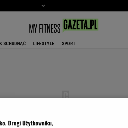
ZIECKO
MOTO
K SCHUDNĄĆ
LIFESTYLE
SPORT
ko, Drogi Użytkowniku,