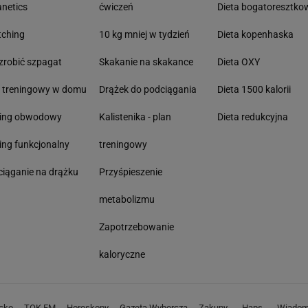
anetics
ćwiczeń
Dieta bogatoresztko
tching
10 kg mniej w tydzień
Dieta kopenhaska
zrobić szpagat
Skakanie na skakance
Dieta OXY
n treningowy w domu
Drążek do podciągania
Dieta 1500 kalorii
ning obwodowy
Kalistenika - plan
Dieta redukcyjna
ing funkcjonalny
treningowy
iąganie na drążku
Przyśpieszenie
metabolizmu
Zapotrzebowanie
kaloryczne
cko
TOK FM
Horoskopy
Gazeta Wyborcza
Zakupy
Haps
Wiadom