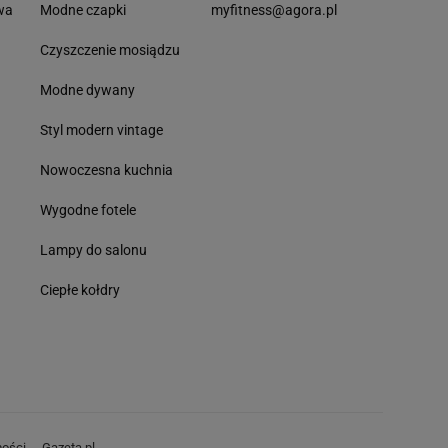
wa
Modne czapki
myfitness@agora.pl
Czyszczenie mosiądzu
Modne dywany
Styl modern vintage
Nowoczesna kuchnia
Wygodne fotele
Lampy do salonu
Ciepłe kołdry
ości
Gazeta.pl