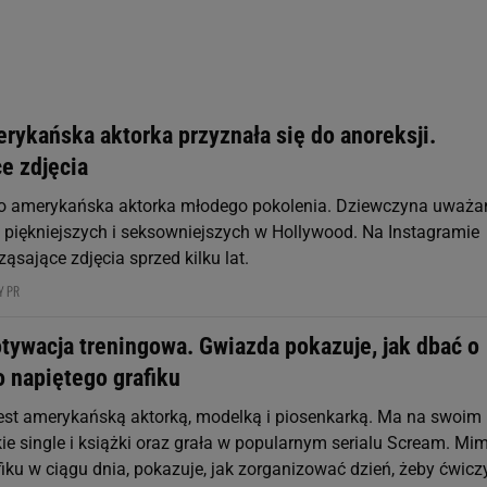
rzy i Agora S.A. możemy przetwarzać dane osobowe w następujących cel
 geolokalizacyjnych. Aktywne skanowanie charakterystyki urządzenia do
 na urządzeniu lub dostęp do nich. Spersonalizowane reklamy i treści, p
zanie usług.
Lista Zaufanych Partnerów
rykańska aktorka przyznała się do anoreksji.
e zdjęcia
to amerykańska aktorka młodego pokolenia. Dziewczyna uważa
 z piękniejszych i seksowniejszych w Hollywood. Na Instagramie
ąsające zdjęcia sprzed kilku lat.
Y PR
tywacja treningowa. Gwiazda pokazuje, jak dbać o
o napiętego grafiku
jest amerykańską aktorką, modelką i piosenkarką. Ma na swoim
ie single i książki oraz grała w popularnym serialu Scream. Mi
iku w ciągu dnia, pokazuje, jak zorganizować dzień, żeby ćwiczy