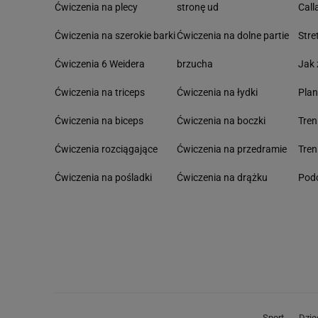
Ćwiczenia na plecy
stronę ud
Call
Ćwiczenia na szerokie barki
Ćwiczenia na dolne partie
Stre
Ćwiczenia 6 Weidera
brzucha
Jak 
Ćwiczenia na triceps
Ćwiczenia na łydki
Pla
Ćwiczenia na biceps
Ćwiczenia na boczki
Tre
Ćwiczenia rozciągające
Ćwiczenia na przedramie
Tren
Ćwiczenia na pośladki
Ćwiczenia na drążku
Podc
Sport
Dzie