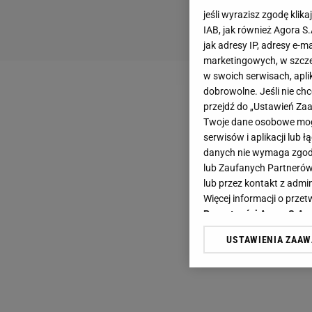
jeśli wyrazisz zgodę klika
IAB, jak również Agora S
jak adresy IP, adresy e-m
marketingowych, w szcze
w swoich serwisach, aplik
dobrowolne. Jeśli nie ch
przejdź do „Ustawień Z
Twoje dane osobowe mogą
serwisów i aplikacji lub
danych nie wymaga zgody 
lub Zaufanych Partnerów
lub przez kontakt z admi
Więcej informacji o prz
Prywatności Agora S.A.
USTAWIENIA ZAA
Klikając „Akceptuję” wyra
Zaufanych Partnerów i A
dotyczące plików cookie,
odnośnik „Ustawienia pr
plików cookie możliwa je