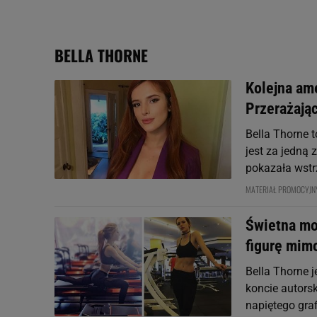
My, nasi Zaufani Partne
Użycie dokładnych danych
BELLA THORNE
Przechowywanie informacji
badnie odbiorców i uleps
Kolejna ame
Przerażając
Bella Thorne 
jest za jedną
pokazała wstrz
MATERIAŁ PROMOCYJN
Świetna mo
figurę mim
Bella Thorne 
koncie autorsk
napiętego graf