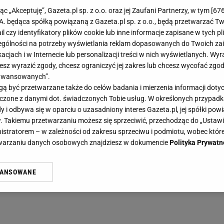
jąc „Akceptuję”, Gazeta.pl sp. z o.o. oraz jej Zaufani Partnerzy, w tym [
67
.A. będąca spółką powiązaną z Gazeta.pl sp. z o.o., będą przetwarzać T
ail czy identyfikatory plików cookie lub inne informacje zapisane w tych p
gólności na potrzeby wyświetlania reklam dopasowanych do Twoich zain
acjach i w Internecie lub personalizacji treści w nich wyświetlanych. Wyr
cesz wyrazić zgody, chcesz ograniczyć jej zakres lub chcesz wycofać zgo
aawansowanych”.
 być przetwarzane także do celów badania i mierzenia informacji dot
 łączone z danymi dot. świadczonych Tobie usług. W określonych przypad
i odbywa się w oparciu o uzasadniony interes Gazeta.pl, jej spółki powi
. Takiemu przetwarzaniu możesz się sprzeciwić, przechodząc do „Ust
nistratorem – w zależności od zakresu sprzeciwu i podmiotu, wobec które
etwarzaniu danych osobowych znajdziesz w dokumencie
Polityka Prywatn
WANSOWANE
żasz też zgodę na zainstalowanie i przechowywanie plików cookie Gazeta.p
gora S.A. na Twoim urządzeniu końcowym. Możesz w każdej chwili zmien
 wywołując narzędzie do zarządzania twoimi preferencjami dot. przetw
ywatności ” w stopce serwisu i przechodząc do „Ustawień Zaawansowan
st także za pomocą ustawień przeglądarki.