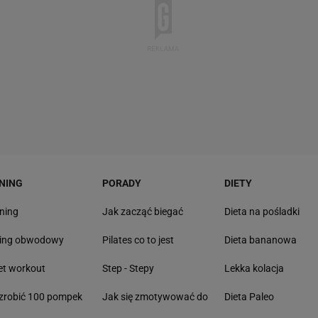
NING
PORADY
DIETY
ning
Jak zacząć biegać
Dieta na pośladki
ning obwodowy
Pilates co to jest
Dieta bananowa
et workout
Step - Stepy
Lekka kolacja
zrobić 100 pompek
Jak się zmotywować do
Dieta Paleo