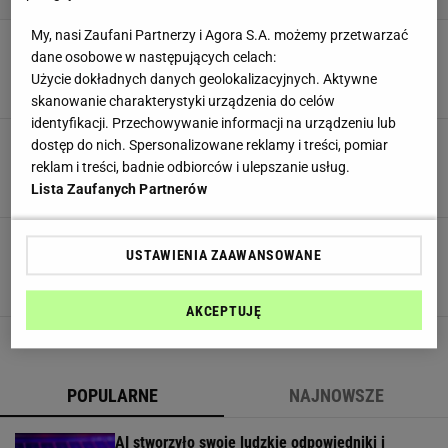
My, nasi Zaufani Partnerzy i Agora S.A. możemy przetwarzać
Afery z Fit Lovers ciąg dalszy. Para zabiera
dane osobowe w następujących celach:
głos i tłumaczy się z afery w "Ameryka Express"
Użycie dokładnych danych geolokalizacyjnych. Aktywne
MATERIAŁ PROMOCYJNY PR
skanowanie charakterystyki urządzenia do celów
identyfikacji. Przechowywanie informacji na urządzeniu lub
Internauci ostro o Mateuszu z Fit Lovers "Czy
dostęp do nich. Spersonalizowane reklamy i treści, pomiar
Ty ją bijesz? Bardzo słabo to wyglądało"
reklam i treści, badnie odbiorców i ulepszanie usług.
MATERIAŁ PROMOCYJNY PR
Lista Zaufanych Partnerów
Ameryka Express. Kim jest Pamela i Mateusz z
USTAWIENIA ZAAWANSOWANE
Fit Lovers?
MATERIAŁ PROMOCYJNY PR
AKCEPTUJĘ
POPULARNE
NAJNOWSZE
AI stworzyło swoje ludzkie odpowiedniki i