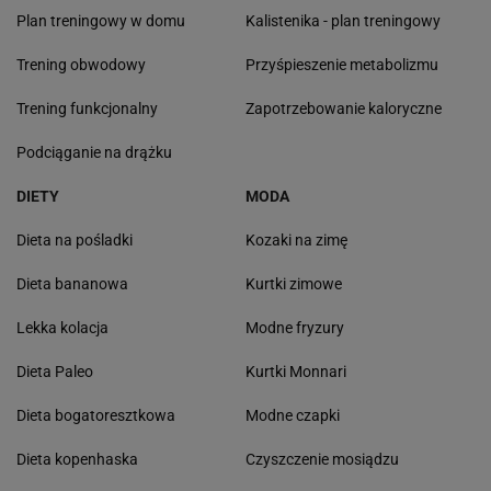
Plan treningowy w domu
Kalistenika - plan treningowy
Trening obwodowy
Przyśpieszenie metabolizmu
Trening funkcjonalny
Zapotrzebowanie kaloryczne
Podciąganie na drążku
DIETY
MODA
Dieta na pośladki
Kozaki na zimę
Dieta bananowa
Kurtki zimowe
Lekka kolacja
Modne fryzury
Dieta Paleo
Kurtki Monnari
Dieta bogatoresztkowa
Modne czapki
Dieta kopenhaska
Czyszczenie mosiądzu