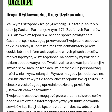
Droga Użytkowniczko, Drogi Użytkowniku,
jeśli wyrazisz zgodę klikając „Akceptuję”, Gazeta.pl sp. z o.o.
oraz jej Zaufani Partnerzy, w tym [
676
] Zaufanych Partnerów
AMERYKA EXPRESS
IAB, jak również Agora S.A. będąca spółką powiązaną z
Gazeta.pl sp. z o.o., będą przetwarzać Twoje dane osobowe
Karolina Pisarek wystąpi w czwartej edycji
takie jak adresy IP, adresy e-mail czy identyfikatory plików
show "Ameryka Express". Wiemy, kto będzie jej
cookie lub inne informacje zapisane w tych plikach do celów
towarzyszyć
marketingowych, w szczególności na potrzeby wyświetlania
MATERIAŁ PROMOCYJNY PR
reklam dopasowanych do Twoich zainteresowań i preferencji w
swoich serwisach, aplikacjach i w Internecie lub personalizacji
"Boginie". Aleksandra Domańska z
treści w nich wyświetlanych. Wyrażenie zgody jest dobrowolne.
koleżankami pozuje topless na Instagramie
Jeśli nie chcesz wyrazić zgody, chcesz ograniczyć jej zakres lub
MATERIAŁ PROMOCYJNY PR
chcesz wycofać zgodę uprzednio udzieloną przejdź do
„Ustawień Zaawansowanych”.
Twoje dane osobowe mogą być przetwarzane także do celów
Dominika Tajner z przyjacielem, trenerem
badania i mierzenia informacji dotyczących funkcjonowania
fitness wezmą udział w Ameryka Express
serwisów i aplikacji lub łączone z danymi dot. świadczonych
MATERIAŁ PROMOCYJNY PR