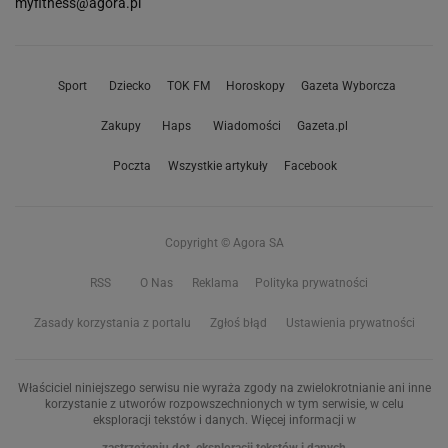
myfitness@agora.pl
Sport
Dziecko
TOK FM
Horoskopy
Gazeta Wyborcza
Zakupy
Haps
Wiadomości
Gazeta.pl
Poczta
Wszystkie artykuły
Facebook
Copyright © Agora SA
RSS
O Nas
Reklama
Polityka prywatności
Zasady korzystania z portalu
Zgłoś błąd
Ustawienia prywatności
Właściciel niniejszego serwisu nie wyraża zgody na zwielokrotnianie ani inne
korzystanie z utworów rozpowszechnionych w tym serwisie, w celu
eksploracji tekstów i danych. Więcej informacji w