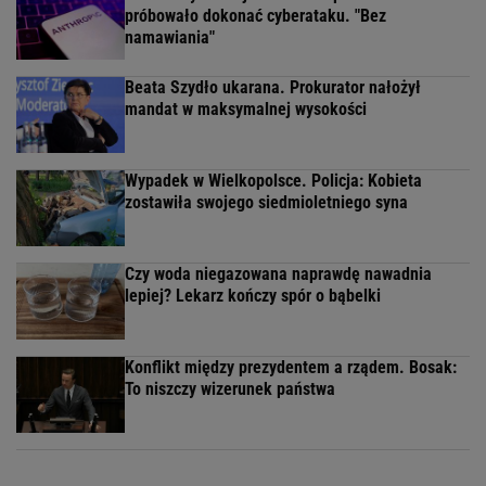
próbowało dokonać cyberataku. "Bez
namawiania"
Beata Szydło ukarana. Prokurator nałożył
mandat w maksymalnej wysokości
Wypadek w Wielkopolsce. Policja: Kobieta
zostawiła swojego siedmioletniego syna
Czy woda niegazowana naprawdę nawadnia
lepiej? Lekarz kończy spór o bąbelki
Konflikt między prezydentem a rządem. Bosak:
To niszczy wizerunek państwa