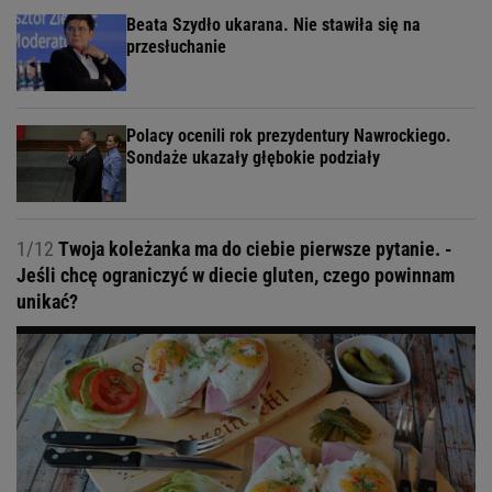
Beata Szydło ukarana. Nie stawiła się na
przesłuchanie
Polacy ocenili rok prezydentury Nawrockiego.
Sondaże ukazały głębokie podziały
1/12
Twoja koleżanka ma do ciebie pierwsze pytanie. -
Jeśli chcę ograniczyć w diecie gluten, czego powinnam
unikać?