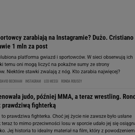
st także za pomocą ustawień przeglądarki.
rzy i Agora S.A. możemy przetwarzać dane osobowe w następujących cel
 geolokalizacyjnych. Aktywne skanowanie charakterystyki urządzenia do
 na urządzeniu lub dostęp do nich. Spersonalizowane reklamy i treści, p
zanie usług.
Lista Zaufanych Partnerów
portowcy zarabiają na Instagramie? Dużo. Cristiano
awie 1 mln za post
ulubiona platforma gwiazd i sportowców. W sieci obserwują ich
ięki temu oni mogą liczyć na pokaźne sumy ze strony
. Niektóre stawki zwalają z nóg. Kto zarabia najwięcej?
DAVID BECKHAM
INSTAGRAM
LEO MESSI
RONDA ROUSEY
enowała judo, później MMA, a teraz wrestling. Ron
t prawdziwą fighterką
to prawdziwa fighterka. Choć jej życie nie zawsze było usłane
k teraz to mimo przeciwności losu w sporcie udało jej się osiągn
o. Jej historia to idealny materiał na film, który z powodzeniem