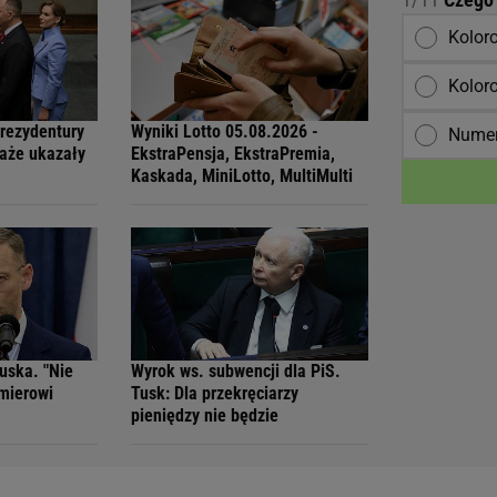
Kolor
Kolor
prezydentury
Wyniki Lotto 05.08.2026 -
Numer
aże ukazały
EkstraPensja, EkstraPremia,
Kaskada, MiniLotto, MultiMulti
uska. "Nie
Wyrok ws. subwencji dla PiS.
mierowi
Tusk: Dla przekręciarzy
pieniędzy nie będzie