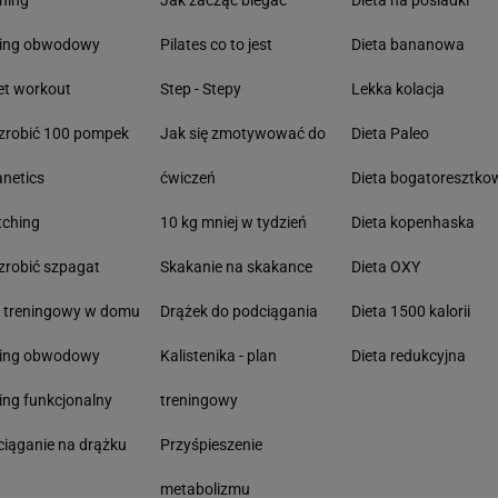
ning
Jak zacząć biegać
Dieta na pośladki
ning obwodowy
Pilates co to jest
Dieta bananowa
et workout
Step - Stepy
Lekka kolacja
zrobić 100 pompek
Jak się zmotywować do
Dieta Paleo
anetics
ćwiczeń
Dieta bogatoresztko
tching
10 kg mniej w tydzień
Dieta kopenhaska
zrobić szpagat
Skakanie na skakance
Dieta OXY
n treningowy w domu
Drążek do podciągania
Dieta 1500 kalorii
ning obwodowy
Kalistenika - plan
Dieta redukcyjna
ing funkcjonalny
treningowy
iąganie na drążku
Przyśpieszenie
metabolizmu