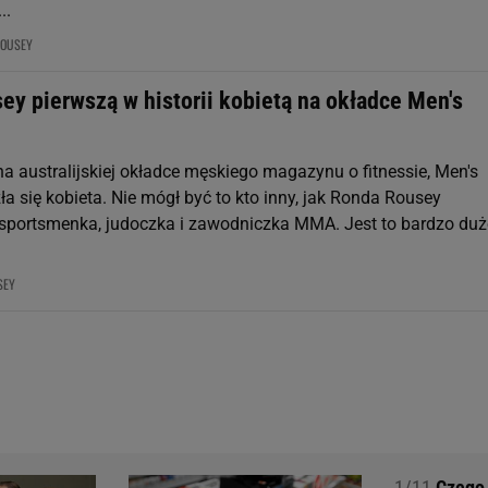
..
ROUSEY
ey pierwszą w historii kobietą na okładce Men's
na australijskiej okładce męskiego magazynu o fitnessie, Men's
ła się kobieta. Nie mógł być to kto inny, jak Ronda Rousey
portsmenka, judoczka i zawodniczka MMA. Jest to bardzo duż
SEY
1/11
Czego 