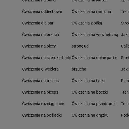
Ćwiczenia na barki
Ćwiczenia na klatke
Spin
Ćwiczenia oddechowe
Ćwiczenia na ramiona
Tre
Ćwiczenia dla par
Ćwiczenia z piłką
Stre
Ćwiczenia na brzuch
Ćwiczenia na wewnętrzną
Jak 
Ćwiczenia na plecy
stronę ud
Call
Ćwiczenia na szerokie barki
Ćwiczenia na dolne partie
Stre
Ćwiczenia 6 Weidera
brzucha
Jak 
Ćwiczenia na triceps
Ćwiczenia na łydki
Pla
Ćwiczenia na biceps
Ćwiczenia na boczki
Tre
Ćwiczenia rozciągające
Ćwiczenia na przedramie
Tren
Ćwiczenia na pośladki
Ćwiczenia na drążku
Podc