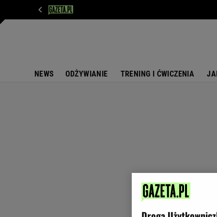
WIADOMOŚCI
NEXT
SPORT
PLOTEK
D
NEWS
ODŻYWIANIE
TRENING I ĆWICZENIA
JA
Droga Użytkownicz