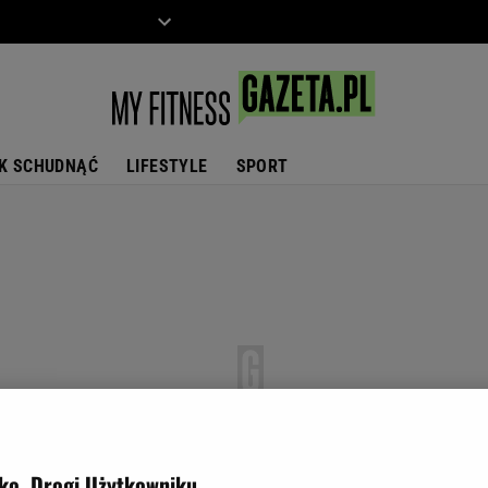
ZIECKO
MOTO
K SCHUDNĄĆ
LIFESTYLE
SPORT
ko, Drogi Użytkowniku,