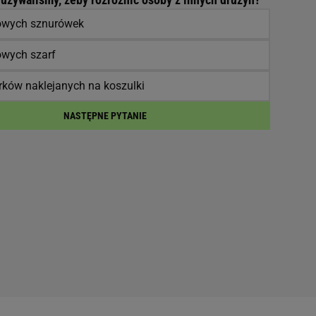
owych sznurówek
owych szarf
ków naklejanych na koszulki
NASTĘPNE PYTANIE