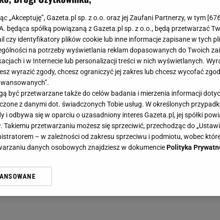
jąc „Akceptuję”, Gazeta.pl sp. z o.o. oraz jej Zaufani Partnerzy, w tym [
67
.A. będąca spółką powiązaną z Gazeta.pl sp. z o.o., będą przetwarzać T
ail czy identyfikatory plików cookie lub inne informacje zapisane w tych p
gólności na potrzeby wyświetlania reklam dopasowanych do Twoich zain
acjach i w Internecie lub personalizacji treści w nich wyświetlanych. Wyr
cesz wyrazić zgody, chcesz ograniczyć jej zakres lub chcesz wycofać zgo
aawansowanych”.
 być przetwarzane także do celów badania i mierzenia informacji dot
 łączone z danymi dot. świadczonych Tobie usług. W określonych przypad
i odbywa się w oparciu o uzasadniony interes Gazeta.pl, jej spółki powi
. Takiemu przetwarzaniu możesz się sprzeciwić, przechodząc do „Ust
nistratorem – w zależności od zakresu sprzeciwu i podmiotu, wobec które
etwarzaniu danych osobowych znajdziesz w dokumencie
Polityka Prywatn
WANSOWANE
żasz też zgodę na zainstalowanie i przechowywanie plików cookie Gazeta.p
gora S.A. na Twoim urządzeniu końcowym. Możesz w każdej chwili zmien
 wywołując narzędzie do zarządzania twoimi preferencjami dot. przetw
ywatności ” w stopce serwisu i przechodząc do „Ustawień Zaawansowan