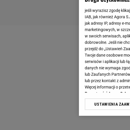
jeśli wyrazisz zgodę klika
IAB, jak również Agora S
jak adresy IP, adresy e-m
marketingowych, w szcze
w swoich serwisach, aplik
dobrowolne. Jeśli nie ch
przejdź do „Ustawień Z
Twoje dane osobowe mogą
serwisów i aplikacji lub
danych nie wymaga zgody 
lub Zaufanych Partnerów
lub przez kontakt z admi
Więcej informacji o prz
Prywatności Agora S.A.
USTAWIENIA ZAA
Klikając „Akceptuję” wyra
Zaufanych Partnerów i A
dotyczące plików cookie,
odnośnik „Ustawienia pr