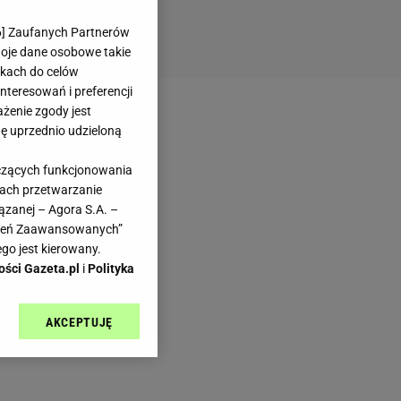
6
] Zaufanych Partnerów
woje dane osobowe takie
likach do celów
teresowań i preferencji
ażenie zgody jest
dę uprzednio udzieloną
yczących funkcjonowania
kach przetwarzanie
ązanej – Agora S.A. –
awień Zaawansowanych”
go jest kierowany.
ości Gazeta.pl
i
Polityka
AKCEPTUJĘ
l sp. z o.o., jej
ić swoje preferencje
arzania danych poprzez
ych”. Zmiana ustawień