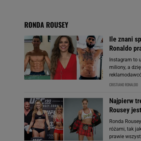
plików cookie możliwa je
My, nasi Zaufani Partne
Użycie dokładnych danych
RONDA ROUSEY
Przechowywanie informacji
badnie odbiorców i uleps
Ile znani s
Ronaldo pr
Instagram to 
miliony, a dz
reklamodawców
CRISTIANO RONALDO
Najpierw tr
Rousey jes
Ronda Rousey 
różami, tak ja
prawie wszystk