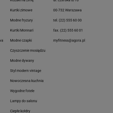
Kozaki na zimę
ul. Czerska 8/10
Kurtki zimowe
00-732 Warszawa
Modne fryzury
tel. (22) 555 60 00
Kurtki Monnari
fax. (22) 555 60 01
wa
Modne czapki
myfitness@agora.pl
Czyszczenie mosiądzu
Modne dywany
Styl modern vintage
Nowoczesna kuchnia
Wygodne fotele
Lampy do salonu
Ciepłe kołdry