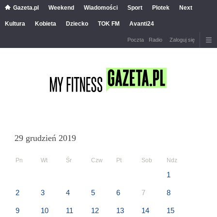
Gazeta.pl
Weekend
Wiadomości
Sport
Plotek
Next
Kultura
Kobieta
Dziecko
TOK FM
Avanti24
Poczta
Radio
Zaloguj się
29 grudzień 2019
Pn
Wt
Śr
Czw
Pt
Sob
Ndz
1
2
3
4
5
6
7
8
9
10
11
12
13
14
15