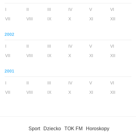
I
II
III
IV
V
VI
VII
VIII
IX
X
XI
XII
2002
I
II
III
IV
V
VI
VII
VIII
IX
X
XI
XII
2001
I
II
III
IV
V
VI
VII
VIII
IX
X
XI
XII
Sport
Dziecko
TOK FM
Horoskopy