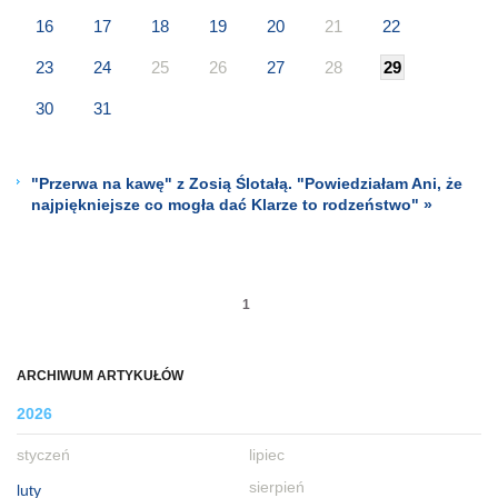
16
17
18
19
20
21
22
23
24
25
26
27
28
29
30
31
"Przerwa na kawę" z Zosią Ślotałą. "Powiedziałam Ani, że
najpiękniejsze co mogła dać Klarze to rodzeństwo" »
1
ARCHIWUM ARTYKUŁÓW
2026
styczeń
lipiec
sierpień
luty