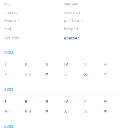
luty
sierpień
marzec
wrzesień
kwiecień
październik
maj
listopad
czerwiec
grudzień
2023
I
II
III
IV
V
VI
VII
VIII
IX
X
XI
XII
2022
I
II
III
IV
V
VI
VII
VIII
IX
X
XI
XII
2021