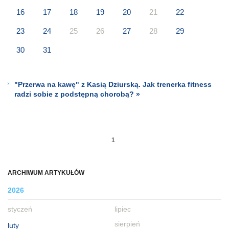
16
17
18
19
20
21
22
23
24
25
26
27
28
29
30
31
"Przerwa na kawę" z Kasią Dziurską. Jak trenerka fitness
radzi sobie z podstępną chorobą? »
1
ARCHIWUM ARTYKUŁÓW
2026
styczeń
lipiec
sierpień
luty