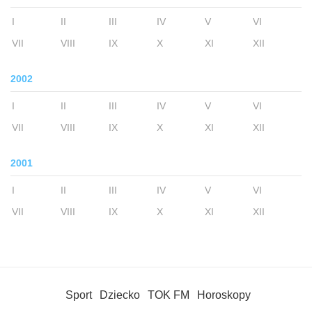
I
II
III
IV
V
VI
VII
VIII
IX
X
XI
XII
2002
I
II
III
IV
V
VI
VII
VIII
IX
X
XI
XII
2001
I
II
III
IV
V
VI
VII
VIII
IX
X
XI
XII
Sport
Dziecko
TOK FM
Horoskopy