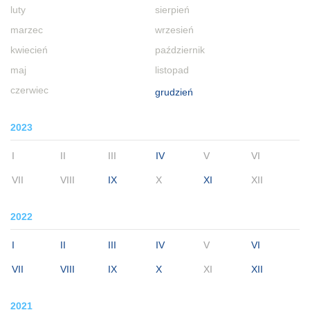
luty
sierpień
marzec
wrzesień
kwiecień
październik
maj
listopad
czerwiec
grudzień
2023
I
II
III
IV
V
VI
VII
VIII
IX
X
XI
XII
2022
I
II
III
IV
V
VI
VII
VIII
IX
X
XI
XII
2021