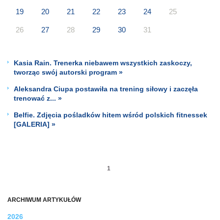
19
20
21
22
23
24
25
26
27
28
29
30
31
Kasia Rain. Trenerka niebawem wszystkich zaskoczy,
tworząc swój autorski program »
Aleksandra Ciupa postawiła na trening siłowy i zaczęła
trenować z... »
Belfie. Zdjęcia pośladków hitem wśród polskich fitnessek
[GALERIA] »
1
ARCHIWUM ARTYKUŁÓW
2026