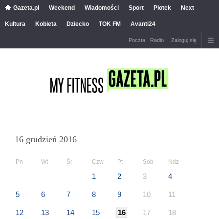
Gazeta.pl
Weekend
Wiadomości
Sport
Plotek
Next
Kultura
Kobieta
Dziecko
TOK FM
Avanti24
Poczta
Radio
Zaloguj się
16 grudzień 2016
Pn
Wt
Śr
Czw
Pt
Sob
Ndz
1
2
3
4
5
6
7
8
9
10
11
12
13
14
15
16
17
18