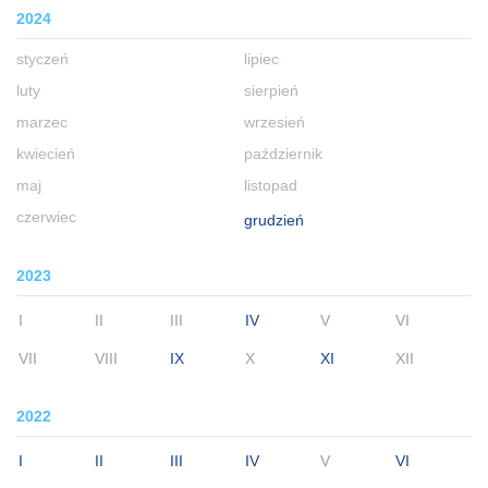
2024
styczeń
lipiec
luty
sierpień
marzec
wrzesień
kwiecień
październik
maj
listopad
czerwiec
grudzień
2023
I
II
III
IV
V
VI
VII
VIII
IX
X
XI
XII
2022
I
II
III
IV
V
VI