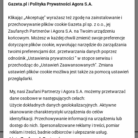
Gazeta.pl
i
Polityka Prywatności Agora S.A.
Rząd Grenlandii wydał stanowcze ostrzeżenie w
sprawie odwiertów planowanych przez firmę
Klikając „Akceptuję” wyrażasz też zgodę na zainstalowanie i
powiązaną z Trumpem
przechowywanie plików cookie Gazeta.pl sp. z o.o., jej
Zaufanych Partnerów i Agora S.A. na Twoim urządzeniu
Rolnikowi, który rozrył asfalt w Gliwicach, grozi
końcowym. Możesz w każdej chwili zmienić swoje preferencje
nawet 10 lat więzienia
dotyczące plików cookie, wywołując narzędzie do zarządzania
twoimi preferencjami dot. przetwarzania danych poprzez
odnośnik „Ustawienia prywatności ” w stopce serwisu i
Jajka w parlamencie. Premier Kosowa
przechodząc do „Ustawień Zaawansowanych”. Zmiana
zaatakowany podczas obrad
ustawień plików cookie możliwa jest także za pomocą ustawień
przeglądarki.
"Uważali, że jest tak naturalnie piękna". Czy
My, nasi Zaufani Partnerzy i Agora S.A. możemy przetwarzać
Monroe poprawiała urodę? Dokumentacja
dane osobowe w następujących celach:
rozwiewa wątpliwości
Użycie dokładnych danych geolokalizacyjnych. Aktywne
skanowanie charakterystyki urządzenia do celów
identyfikacji. Przechowywanie informacji na urządzeniu lub
POLECAMY
dostęp do nich. Spersonalizowane reklamy i treści, pomiar
reklam i treści, badnie odbiorców i ulepszanie usług.