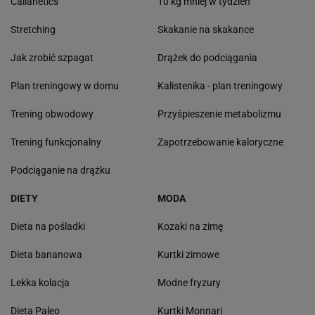
Callanetics
10 kg mniej w tydzień
Stretching
Skakanie na skakance
Jak zrobić szpagat
Drążek do podciągania
Plan treningowy w domu
Kalistenika - plan treningowy
Trening obwodowy
Przyśpieszenie metabolizmu
Trening funkcjonalny
Zapotrzebowanie kaloryczne
Podciąganie na drążku
DIETY
MODA
Dieta na pośladki
Kozaki na zimę
Dieta bananowa
Kurtki zimowe
Lekka kolacja
Modne fryzury
Dieta Paleo
Kurtki Monnari