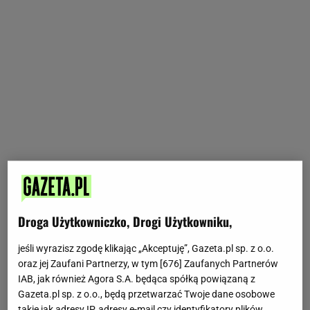
Droga Użytkowniczko, Drogi Użytkowniku,
jeśli wyrazisz zgodę klikając „Akceptuję”, Gazeta.pl sp. z o.o.
oraz jej Zaufani Partnerzy, w tym [
676
] Zaufanych Partnerów
IAB, jak również Agora S.A. będąca spółką powiązaną z
Gazeta.pl sp. z o.o., będą przetwarzać Twoje dane osobowe
takie jak adresy IP, adresy e-mail czy identyfikatory plików