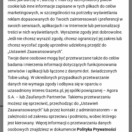
cookie lub inne informacje zapisane w tych plikach do celów
marketingowych, w szczególności na potrzeby wyświetlania
reklam dopasowanych do Twoich zainteresowań i preferencji w
swoich serwisach, aplikacjach i w Internecie lub personalizacji
treści w nich wyświetlanych. Wyrażenie zgody jest dobrowolne.
Jeśli nie chcesz wyrazić zgody, chcesz ograniczyć jej zakres lub
LIGHT
chcesz wycofać zgodę uprzednio udzieloną przejdź do
„Ustawień Zaawansowanych”.
"Cały ten cukier". Czym karmią nas produkty
Twoje dane osobowe mogą być przetwarzane także do celów
light
badania i mierzenia informacji dotyczących funkcjonowania
CUKIER
JAK SCHUDNĄĆ
LIGHT
ODCHUDZANIE
serwisów i aplikacji lub łączone z danymi dot. świadczonych
Tobie usług. W określonych przypadkach przetwarzanie
danych nie wymaga zgody i odbywa się w oparciu o
uzasadniony interes Gazeta.pl, jej spółki powiązanej – Agora
S.A. – lub Zaufanych Partnerów. Takiemu przetwarzaniu
POPULARNE
NAJNOWSZE
możesz się sprzeciwić, przechodząc do „Ustawień
Zaawansowanych” lub przez kontakt z administratorem – w
Upał zelżał tylko na chwilę. Wróci w
zależności od zakresu sprzeciwu i podmiotu, wobec którego
poniedziałek, a potem będzie jak w
jest kierowany. Więcej informacji o przetwarzaniu danych
kalejdoskopie
osobowych znajdziesz w dokumencie
Polityka Prywatności