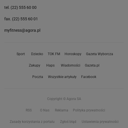
tel. (22) 555 60 00
fax. (22) 555 60 01
myfitness@agora.pl
Sport
Dziecko
TOK FM
Horoskopy
Gazeta Wyborcza
Zakupy
Haps
Wiadomości
Gazeta.pl
Poczta
Wszystkie artykuły
Facebook
Copyright © Agora SA
RSS
O Nas
Reklama
Polityka prywatności
Zasady korzystania z portalu
Zgłoś błąd
Ustawienia prywatności