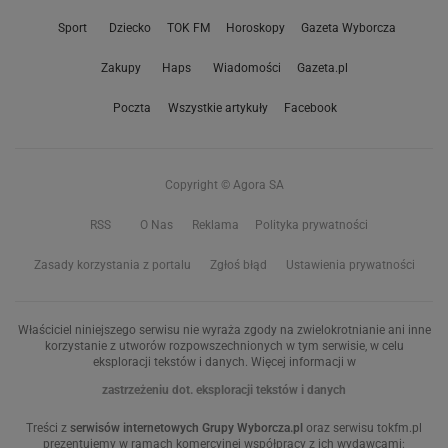
Sport
Dziecko
TOK FM
Horoskopy
Gazeta Wyborcza
Zakupy
Haps
Wiadomości
Gazeta.pl
Poczta
Wszystkie artykuły
Facebook
Copyright © Agora SA
RSS
O Nas
Reklama
Polityka prywatności
Zasady korzystania z portalu
Zgłoś błąd
Ustawienia prywatności
Właściciel niniejszego serwisu nie wyraża zgody na zwielokrotnianie ani inne
korzystanie z utworów rozpowszechnionych w tym serwisie, w celu
eksploracji tekstów i danych. Więcej informacji w
zastrzeżeniu dot. eksploracji tekstów i danych
Treści z
serwisów internetowych Grupy Wyborcza.pl
oraz serwisu tokfm.pl
prezentujemy w ramach komercyjnej współpracy z ich wydawcami: