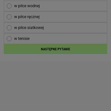
w piłce wodnej
w piłce ręcznej
w piłce siatkowej
w tenisie
NASTĘPNE PYTANIE