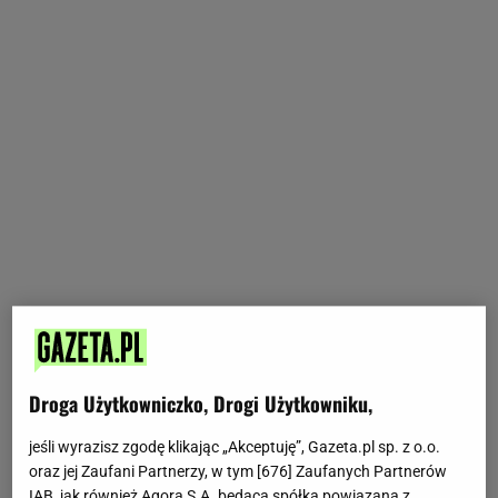
Droga Użytkowniczko, Drogi Użytkowniku,
jeśli wyrazisz zgodę klikając „Akceptuję”, Gazeta.pl sp. z o.o.
oraz jej Zaufani Partnerzy, w tym [
676
] Zaufanych Partnerów
IAB, jak również Agora S.A. będąca spółką powiązaną z