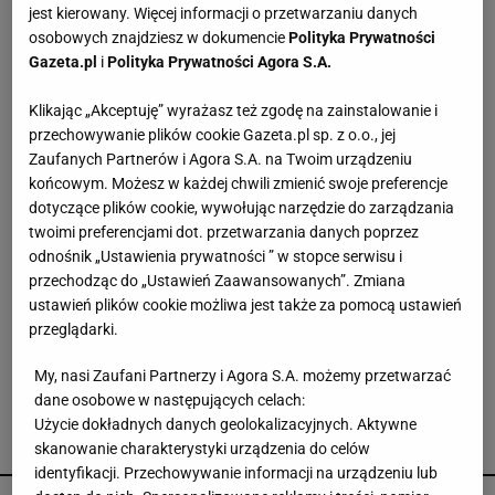
jest kierowany. Więcej informacji o przetwarzaniu danych
Konflikt między prezydentem a rządem. Bosak:
osobowych znajdziesz w dokumencie
Polityka Prywatności
To niszczy wizerunek państwa
Gazeta.pl
i
Polityka Prywatności Agora S.A.
Klikając „Akceptuję” wyrażasz też zgodę na zainstalowanie i
Polacy ocenili weta Nawrockiego. Dominuje
przechowywanie plików cookie Gazeta.pl sp. z o.o., jej
jedna odpowiedź
Zaufanych Partnerów i Agora S.A. na Twoim urządzeniu
końcowym. Możesz w każdej chwili zmienić swoje preferencje
dotyczące plików cookie, wywołując narzędzie do zarządzania
Beata Szydło ukarana. Prokurator nałożył
twoimi preferencjami dot. przetwarzania danych poprzez
mandat w maksymalnej wysokości
odnośnik „Ustawienia prywatności ” w stopce serwisu i
przechodząc do „Ustawień Zaawansowanych”. Zmiana
ustawień plików cookie możliwa jest także za pomocą ustawień
Dlaczego tak łatwo wpaść w pułapkę poprawek?
przeglądarki.
"Twarz nie składa się z osobnych elementów"
My, nasi Zaufani Partnerzy i Agora S.A. możemy przetwarzać
dane osobowe w następujących celach:
Użycie dokładnych danych geolokalizacyjnych. Aktywne
skanowanie charakterystyki urządzenia do celów
POLECAMY
identyfikacji. Przechowywanie informacji na urządzeniu lub