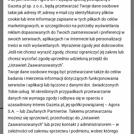
Gazeta.pl sp. z o.o., będą przetwarzać Twoje dane osobowe
takie jak adresy IP, adresy e-mail czy identyfikatory plików
cookie lub inne informacje zapisane w tych plikach do celów
marketingowych, w szczególności na potrzeby wyświetlania
reklam dopasowanych do Twoich zainteresowań i preferencji w
swoich serwisach, aplikacjach i w Internecie lub personalizacji
SUPERNATURAL
treści w nich wyświetlanych. Wyrażenie zgody jest dobrowolne.
Jeśli nie chcesz wyrazić zgody, chcesz ograniczyć jej zakres lub
Mister Supranational wybrany! Z jakiego kraju
chcesz wycofać zgodę uprzednio udzieloną przejdź do
pochodzi zwycięzca?
„Ustawień Zaawansowanych”.
FITNESS
SEXY
SUPERNATURAL
URODA
WYBORY
Twoje dane osobowe mogą być przetwarzane także do celów
badania i mierzenia informacji dotyczących funkcjonowania
serwisów i aplikacji lub łączone z danymi dot. świadczonych
Tobie usług. W określonych przypadkach przetwarzanie
danych nie wymaga zgody i odbywa się w oparciu o
POPULARNE
NAJNOWSZE
uzasadniony interes Gazeta.pl, jej spółki powiązanej – Agora
S.A. – lub Zaufanych Partnerów. Takiemu przetwarzaniu
Pustki w nadbałtyckim kurorcie. Przedsiębiorcy
możesz się sprzeciwić, przechodząc do „Ustawień
narzekają. "Naprawdę bardzo mało"
Zaawansowanych” lub przez kontakt z administratorem – w
zależności od zakresu sprzeciwu i podmiotu, wobec którego