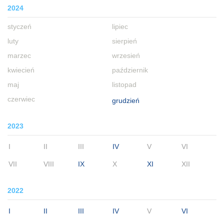
2024
styczeń
lipiec
luty
sierpień
marzec
wrzesień
kwiecień
październik
maj
listopad
czerwiec
grudzień
2023
I
II
III
IV
V
VI
VII
VIII
IX
X
XI
XII
2022
I
II
III
IV
V
VI