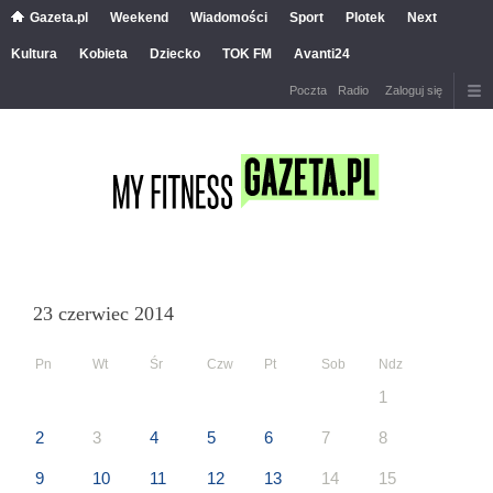
Gazeta.pl
Weekend
Wiadomości
Sport
Plotek
Next
Kultura
Kobieta
Dziecko
TOK FM
Avanti24
Poczta
Radio
Zaloguj się
23 czerwiec 2014
Pn
Wt
Śr
Czw
Pt
Sob
Ndz
1
2
3
4
5
6
7
8
9
10
11
12
13
14
15