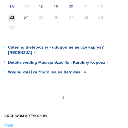
16
17
18
19
20
21
22
23
24
25
26
27
28
29
30
Catering dietetyczny - udogodnienie czy kaprys?
[RECENZJA] »
Detoks według Macieja Szaciłło i Karoliny Kopocz »
Wygraj książkę "Karolina na detoksie" »
1
ARCHIWUM ARTYKUŁÓW
2026