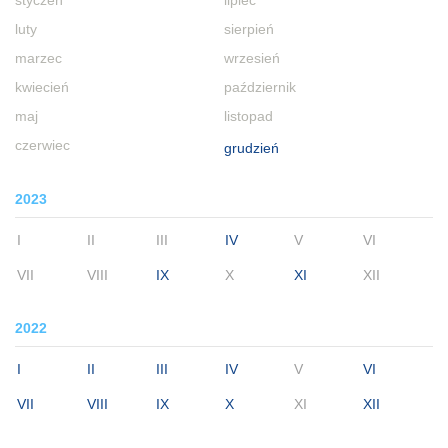
styczeń
lipiec
luty
sierpień
marzec
wrzesień
kwiecień
październik
maj
listopad
czerwiec
grudzień
2023
I
II
III
IV
V
VI
VII
VIII
IX
X
XI
XII
2022
I
II
III
IV
V
VI
VII
VIII
IX
X
XI
XII