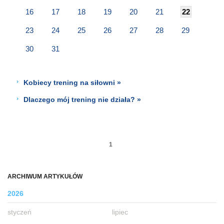
16
17
18
19
20
21
22
23
24
25
26
27
28
29
30
31
Kobiecy trening na siłowni »
Dlaczego mój trening nie działa? »
1
ARCHIWUM ARTYKUŁÓW
2026
styczeń
lipiec