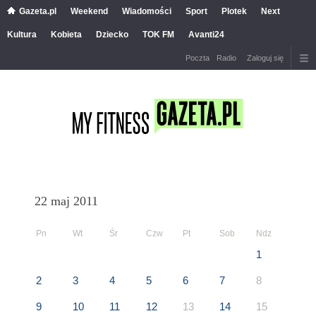
Gazeta.pl
Weekend
Wiadomości
Sport
Plotek
Next
Kultura
Kobieta
Dziecko
TOK FM
Avanti24
Poczta
Radio
Zaloguj się
22 maj 2011
Pn
Wt
Śr
Czw
Pt
Sob
Ndz
1
2
3
4
5
6
7
8
9
10
11
12
13
14
15