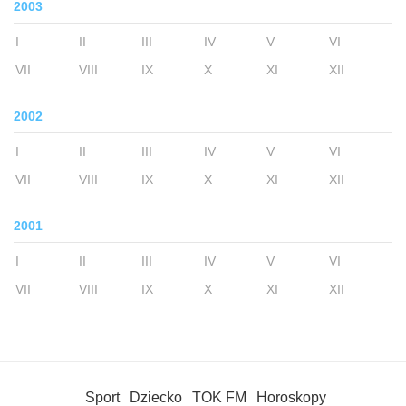
2003
I
II
III
IV
V
VI
VII
VIII
IX
X
XI
XII
2002
I
II
III
IV
V
VI
VII
VIII
IX
X
XI
XII
2001
I
II
III
IV
V
VI
VII
VIII
IX
X
XI
XII
Sport
Dziecko
TOK FM
Horoskopy