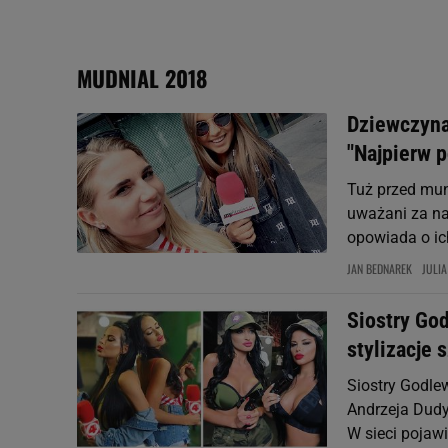
My, nasi Zaufani Partne
Użycie dokładnych danych
MUDNIAL 2018
Przechowywanie informacji
badnie odbiorców i uleps
Dziewczyna
"Najpierw 
Tuż przed mun
uważani za na
opowiada o ich
JAN BEDNAREK
JULI
Siostry God
stylizacje 
Siostry Godle
Andrzeja Dudy,
W sieci pojawi