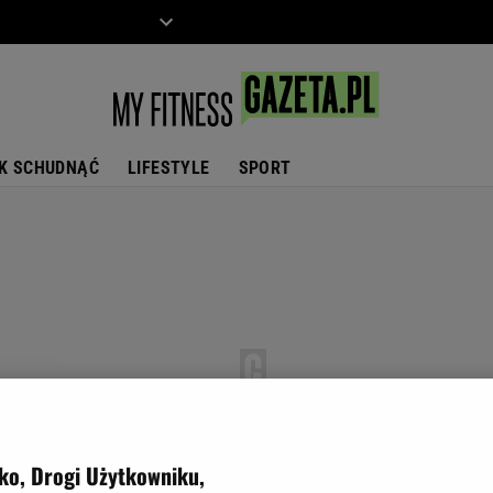
ZIECKO
MOTO
K SCHUDNĄĆ
LIFESTYLE
SPORT
ko, Drogi Użytkowniku,