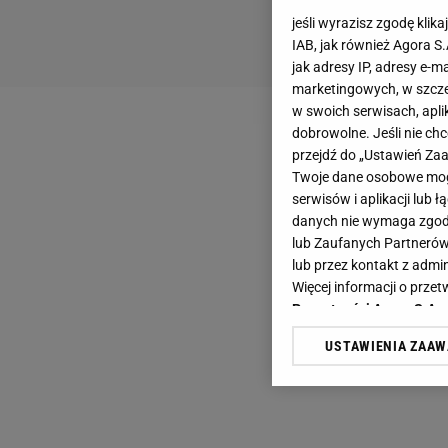
jeśli wyrazisz zgodę klika
IAB, jak również Agora S
jak adresy IP, adresy e-m
marketingowych, w szcze
w swoich serwisach, aplik
dobrowolne. Jeśli nie ch
przejdź do „Ustawień Z
Twoje dane osobowe mogą
serwisów i aplikacji lub
danych nie wymaga zgody 
lub Zaufanych Partnerów
lub przez kontakt z admi
Więcej informacji o prz
Prywatności Agora S.A.
USTAWIENIA ZAA
Klikając „Akceptuję” wyra
Zaufanych Partnerów i A
dotyczące plików cookie,
odnośnik „Ustawienia pr
plików cookie możliwa je