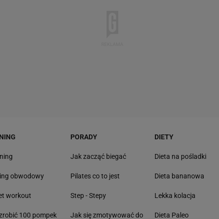
NING
PORADY
DIETY
ning
Jak zacząć biegać
Dieta na pośladki
ning obwodowy
Pilates co to jest
Dieta bananowa
et workout
Step - Stepy
Lekka kolacja
zrobić 100 pompek
Jak się zmotywować do
Dieta Paleo