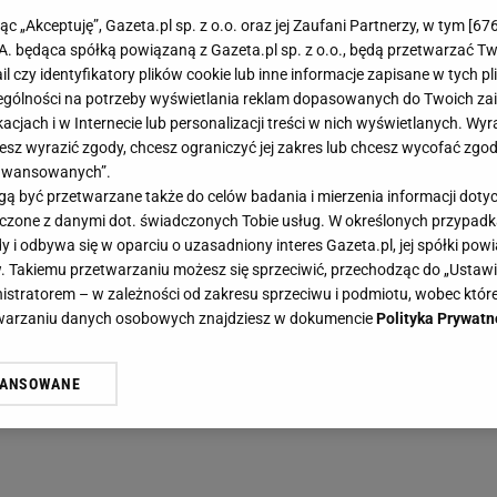
jąc „Akceptuję”, Gazeta.pl sp. z o.o. oraz jej Zaufani Partnerzy, w tym [
67
.A. będąca spółką powiązaną z Gazeta.pl sp. z o.o., będą przetwarzać T
ail czy identyfikatory plików cookie lub inne informacje zapisane w tych p
gólności na potrzeby wyświetlania reklam dopasowanych do Twoich zain
acjach i w Internecie lub personalizacji treści w nich wyświetlanych. Wyr
cesz wyrazić zgody, chcesz ograniczyć jej zakres lub chcesz wycofać zgo
aawansowanych”.
 być przetwarzane także do celów badania i mierzenia informacji dot
 łączone z danymi dot. świadczonych Tobie usług. W określonych przypad
i odbywa się w oparciu o uzasadniony interes Gazeta.pl, jej spółki powi
. Takiemu przetwarzaniu możesz się sprzeciwić, przechodząc do „Ust
nistratorem – w zależności od zakresu sprzeciwu i podmiotu, wobec które
etwarzaniu danych osobowych znajdziesz w dokumencie
Polityka Prywatn
WANSOWANE
żasz też zgodę na zainstalowanie i przechowywanie plików cookie Gazeta.p
gora S.A. na Twoim urządzeniu końcowym. Możesz w każdej chwili zmien
 wywołując narzędzie do zarządzania twoimi preferencjami dot. przetw
ywatności ” w stopce serwisu i przechodząc do „Ustawień Zaawansowan
st także za pomocą ustawień przeglądarki.