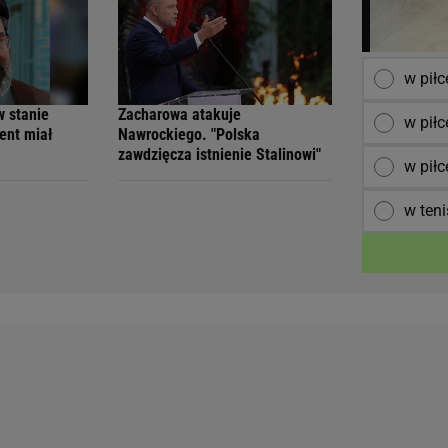
w pił
w stanie
Zacharowa atakuje
w piłc
ent miał
Nawrockiego. "Polska
zawdzięcza istnienie Stalinowi"
w piłc
w teni