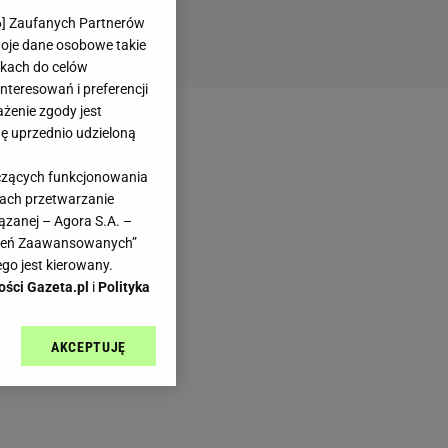
6
] Zaufanych Partnerów
woje dane osobowe takie
likach do celów
teresowań i preferencji
ażenie zgody jest
dę uprzednio udzieloną
yczących funkcjonowania
kach przetwarzanie
ązanej – Agora S.A. –
awień Zaawansowanych”
go jest kierowany.
ości Gazeta.pl
i
Polityka
AKCEPTUJĘ
l sp. z o.o., jej
ić swoje preferencje
arzania danych poprzez
ych”. Zmiana ustawień