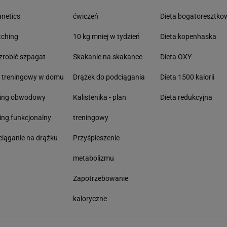
anetics
ćwiczeń
Dieta bogatoresztko
tching
10 kg mniej w tydzień
Dieta kopenhaska
zrobić szpagat
Skakanie na skakance
Dieta OXY
n treningowy w domu
Drążek do podciągania
Dieta 1500 kalorii
ning obwodowy
Kalistenika - plan
Dieta redukcyjna
ing funkcjonalny
treningowy
iąganie na drążku
Przyśpieszenie
metabolizmu
Zapotrzebowanie
kaloryczne