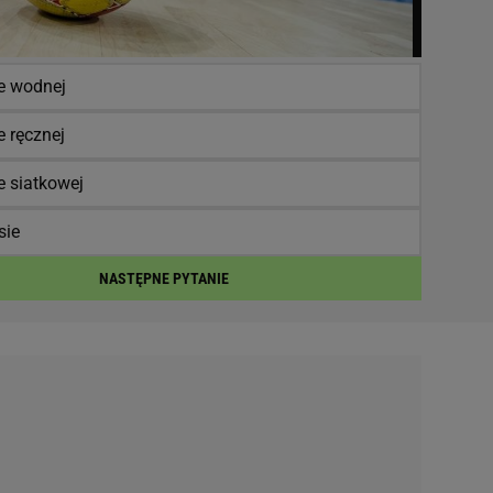
ce wodnej
e ręcznej
e siatkowej
sie
NASTĘPNE PYTANIE