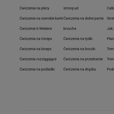
Ćwiczenia na plecy
stronę ud
Call
Ćwiczenia na szerokie barki
Ćwiczenia na dolne partie
Stre
Ćwiczenia 6 Weidera
brzucha
Jak 
Ćwiczenia na triceps
Ćwiczenia na łydki
Pla
Ćwiczenia na biceps
Ćwiczenia na boczki
Tre
Ćwiczenia rozciągające
Ćwiczenia na przedramie
Tren
Ćwiczenia na pośladki
Ćwiczenia na drążku
Podc