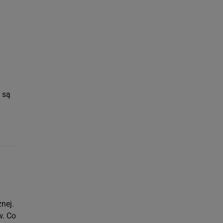
ach:
 celów identyfikacji.
omiar reklam i treści,
 są
nej.
w. Co