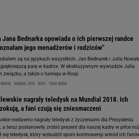
rzy i Agora S.A. możemy przetwarzać dane osobowe w następujących cel
 geolokalizacyjnych. Aktywne skanowanie charakterystyki urządzenia do
 na urządzeniu lub dostęp do nich. Spersonalizowane reklamy i treści, p
zanie usług.
Lista Zaufanych Partnerów
 Jana Bednarka opowiada o ich pierwszej randce
poznałam jego menadżerów i rodziców"
dialem są na językach wszystkich. Jan Bednarek i Julia Nowak
jpiękniejszą parę w kadrze. W ekskluzywnym wywiadzie Julia
 związku, a także o turnieju w Rosji.
A NOWAK
MUDNIAL 2018
NEWS
PIŁKA NOŻNA
lewskie nagrały teledysk na Mundial 2018. Ich
szokują, a fani czują się zniesmaczeni
wskie niedawno nagrały teledysk z życzeniami dla Prezydenta
 a teraz postanowiły zrobić prezent dla naszej kadry w piłce noż
ł się teledysk, który wzbudził sporo kontrowersji wśród ich fanó