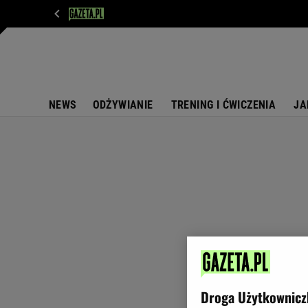
WIADOMOŚCI
NEXT
SPORT
PLOTEK
D
NEWS
ODŻYWIANIE
TRENING I ĆWICZENIA
JA
Droga Użytkownicz