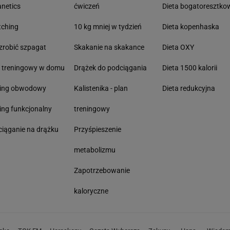
anetics
ćwiczeń
Dieta bogatoresztko
tching
10 kg mniej w tydzień
Dieta kopenhaska
zrobić szpagat
Skakanie na skakance
Dieta OXY
n treningowy w domu
Drążek do podciągania
Dieta 1500 kalorii
ning obwodowy
Kalistenika - plan
Dieta redukcyjna
ing funkcjonalny
treningowy
iąganie na drążku
Przyśpieszenie
metabolizmu
Zapotrzebowanie
kaloryczne