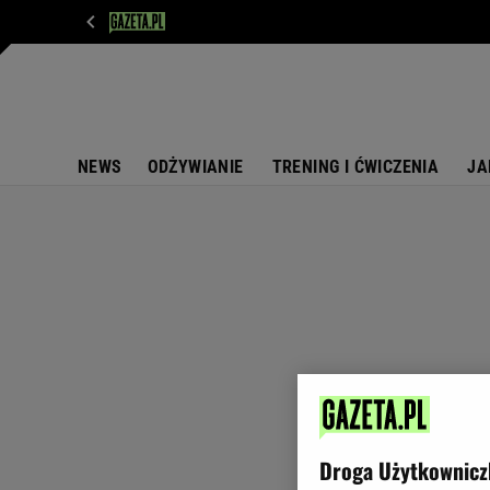
WIADOMOŚCI
NEXT
SPORT
PLOTEK
D
NEWS
ODŻYWIANIE
TRENING I ĆWICZENIA
JA
Droga Użytkownicz