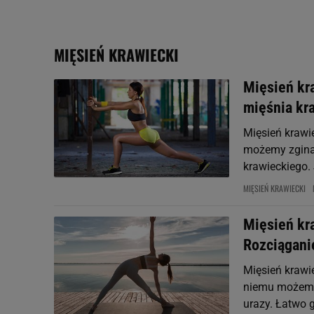
My, nasi Zaufani Partne
Użycie dokładnych danych
MIĘSIEŃ KRAWIECKI
Przechowywanie informacji
badnie odbiorców i uleps
Mięsień kr
mięśnia kr
Mięsień krawi
możemy zginać
krawieckiego.
MIĘSIEŃ KRAWIECKI
Mięsień kr
Rozciągani
Mięsień krawi
niemu możemy 
urazy. Łatwo 