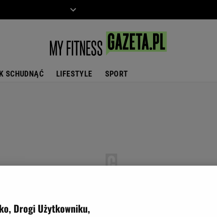
ZIECKO
MOTO
K SCHUDNĄĆ
LIFESTYLE
SPORT
ko, Drogi Użytkowniku,