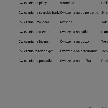
Ćwiczenia na plecy
stronę ud
Call
Ćwiczenia na szerokie barki
Ćwiczenia na dolne partie
Stre
Ćwiczenia 6 Weidera
brzucha
Jak 
Ćwiczenia na triceps
Ćwiczenia na łydki
Pla
Ćwiczenia na biceps
Ćwiczenia na boczki
Tre
Ćwiczenia rozciągające
Ćwiczenia na przedramie
Tren
Ćwiczenia na pośladki
Ćwiczenia na drążku
Podc