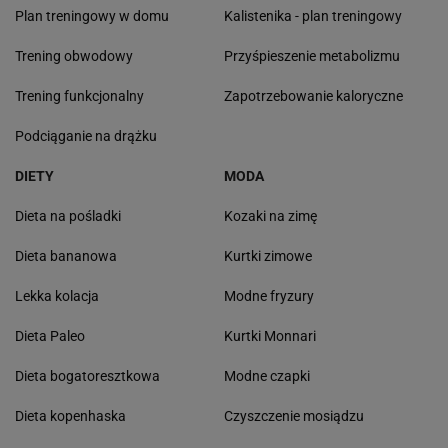
Plan treningowy w domu
Kalistenika - plan treningowy
Trening obwodowy
Przyśpieszenie metabolizmu
Trening funkcjonalny
Zapotrzebowanie kaloryczne
Podciąganie na drążku
DIETY
MODA
Dieta na pośladki
Kozaki na zimę
Dieta bananowa
Kurtki zimowe
Lekka kolacja
Modne fryzury
Dieta Paleo
Kurtki Monnari
Dieta bogatoresztkowa
Modne czapki
Dieta kopenhaska
Czyszczenie mosiądzu