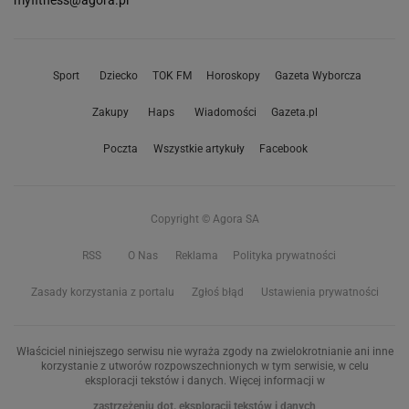
myfitness@agora.pl
Sport
Dziecko
TOK FM
Horoskopy
Gazeta Wyborcza
Zakupy
Haps
Wiadomości
Gazeta.pl
Poczta
Wszystkie artykuły
Facebook
Copyright © Agora SA
RSS
O Nas
Reklama
Polityka prywatności
Zasady korzystania z portalu
Zgłoś błąd
Ustawienia prywatności
Właściciel niniejszego serwisu nie wyraża zgody na zwielokrotnianie ani inne
korzystanie z utworów rozpowszechnionych w tym serwisie, w celu
eksploracji tekstów i danych. Więcej informacji w
zastrzeżeniu dot. eksploracji tekstów i danych