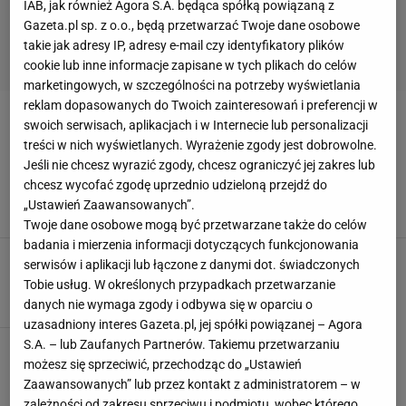
IAB, jak również Agora S.A. będąca spółką powiązaną z
Gazeta.pl sp. z o.o., będą przetwarzać Twoje dane osobowe
takie jak adresy IP, adresy e-mail czy identyfikatory plików
cookie lub inne informacje zapisane w tych plikach do celów
marketingowych, w szczególności na potrzeby wyświetlania
reklam dopasowanych do Twoich zainteresowań i preferencji w
RANDKA
swoich serwisach, aplikacjach i w Internecie lub personalizacji
treści w nich wyświetlanych. Wyrażenie zgody jest dobrowolne.
Jeśli nie chcesz wyrazić zgody, chcesz ograniczyć jej zakres lub
Wege kolacja we dwoje? Przedstawiamy proste
menu na romantyczną randkę
chcesz wycofać zgodę uprzednio udzieloną przejdź do
„Ustawień Zaawansowanych”.
MATERIAŁ PROMOCYJNY PR
Twoje dane osobowe mogą być przetwarzane także do celów
badania i mierzenia informacji dotyczących funkcjonowania
Gorący facet na plaży - podryw w wersji FIT!
serwisów i aplikacji lub łączone z danymi dot. świadczonych
RANDKA
SEKS
UMYSŁ
Tobie usług. W określonych przypadkach przetwarzanie
danych nie wymaga zgody i odbywa się w oparciu o
uzasadniony interes Gazeta.pl, jej spółki powiązanej – Agora
S.A. – lub Zaufanych Partnerów. Takiemu przetwarzaniu
możesz się sprzeciwić, przechodząc do „Ustawień
Zaawansowanych” lub przez kontakt z administratorem – w
POPULARNE
NAJNOWSZE
zależności od zakresu sprzeciwu i podmiotu, wobec którego