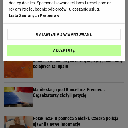
dostęp do nich. Spersonalizowane reklamy i treści, pomiar
reklam i treści, badnie odbiorców i ulepszanie usług.
Lista Zaufanych Partnerów
POLECAMY
Sąd pokrzyżował plany Trumpa. "Nie znamy
USTAWIENIA ZAAWANSOWANE
żadnego przypadku w historii"
AKCEPTUJĘ
Koniec chłodniejszych dni.Synoptycy podali daty
kolejnych fal upału
Manifestacja pod Kancelarią Premiera.
Organizatorzy złożyli petycję
Polak leżał u podnóża Śnieżki. Czeska policja
ujawniła nowe informacje