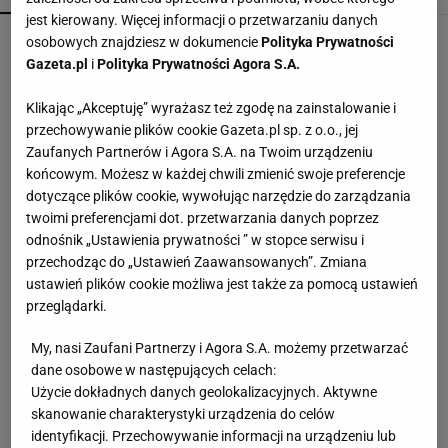
jest kierowany. Więcej informacji o przetwarzaniu danych
Demografia wywraca rynek do góry nogami.
osobowych znajdziesz w dokumencie
Polityka Prywatności
Miliony mieszkań zmieni właścicieli
Gazeta.pl
i
Polityka Prywatności Agora S.A.
Klikając „Akceptuję” wyrażasz też zgodę na zainstalowanie i
W Kijowie biją na alarm. Na 17-kilometrowej
przechowywanie plików cookie Gazeta.pl sp. z o.o., jej
granicy Rosja będzie miała strategiczny most
Zaufanych Partnerów i Agora S.A. na Twoim urządzeniu
końcowym. Możesz w każdej chwili zmienić swoje preferencje
dotyczące plików cookie, wywołując narzędzie do zarządzania
Sąd pokrzyżował plany Trumpa. "Nie znamy
twoimi preferencjami dot. przetwarzania danych poprzez
żadnego przypadku w historii Ameryki"
odnośnik „Ustawienia prywatności ” w stopce serwisu i
przechodząc do „Ustawień Zaawansowanych”. Zmiana
ustawień plików cookie możliwa jest także za pomocą ustawień
Manifestacja pod Kancelarią Premiera.
przeglądarki.
Organizatorzy mają siedem postulatów
My, nasi Zaufani Partnerzy i Agora S.A. możemy przetwarzać
dane osobowe w następujących celach:
Kobieta pływała z pytonami na szyi. Wróciła do
Użycie dokładnych danych geolokalizacyjnych. Aktywne
domu z policją
skanowanie charakterystyki urządzenia do celów
identyfikacji. Przechowywanie informacji na urządzeniu lub