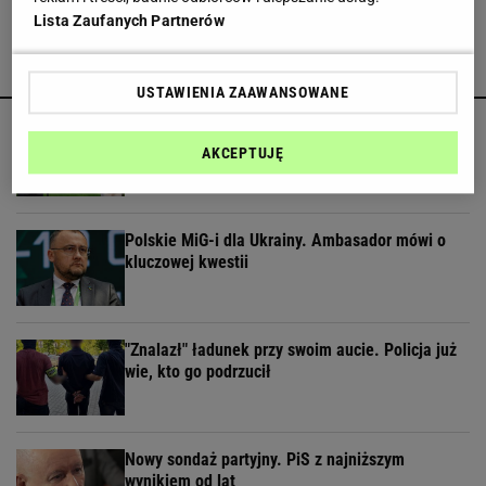
Lista Zaufanych Partnerów
POLECAMY
USTAWIENIA ZAAWANSOWANE
Na pełnomocniczce ds. promocji Polski się nie
skończy. Tusk powołał radę
AKCEPTUJĘ
Polskie MiG-i dla Ukrainy. Ambasador mówi o
kluczowej kwestii
"Znalazł" ładunek przy swoim aucie. Policja już
wie, kto go podrzucił
Nowy sondaż partyjny. PiS z najniższym
wynikiem od lat