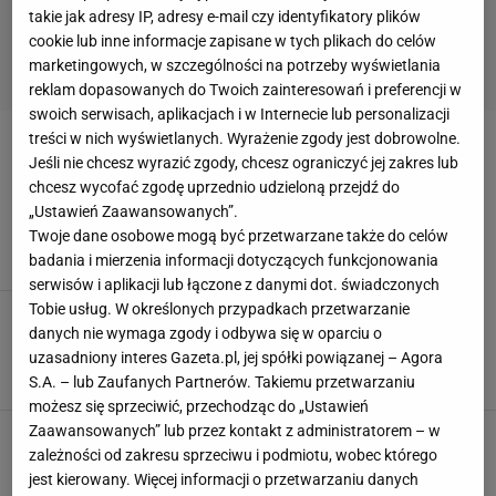
takie jak adresy IP, adresy e-mail czy identyfikatory plików
cookie lub inne informacje zapisane w tych plikach do celów
marketingowych, w szczególności na potrzeby wyświetlania
reklam dopasowanych do Twoich zainteresowań i preferencji w
swoich serwisach, aplikacjach i w Internecie lub personalizacji
treści w nich wyświetlanych. Wyrażenie zgody jest dobrowolne.
PROMOCJE
Jeśli nie chcesz wyrazić zgody, chcesz ograniczyć jej zakres lub
chcesz wycofać zgodę uprzednio udzieloną przejdź do
Łap promocje - legginsy tańsze nawet o 40%!
„Ustawień Zaawansowanych”.
FITNESS
LEGGINSY
PROMOCJE
PRZECENY
Twoje dane osobowe mogą być przetwarzane także do celów
badania i mierzenia informacji dotyczących funkcjonowania
serwisów i aplikacji lub łączone z danymi dot. świadczonych
Tobie usług. W określonych przypadkach przetwarzanie
Wakacyjna wyprzedaż w Zalando! Ubrania
danych nie wymaga zgody i odbywa się w oparciu o
sportowe przecenione nawet do 70%
uzasadniony interes Gazeta.pl, jej spółki powiązanej – Agora
AT
BIUSTONOSZ SPORTOWY
BUTY SPORTOWE
PROMOCJE
STRÓJ NA FITNESS
S.A. – lub Zaufanych Partnerów. Takiemu przetwarzaniu
możesz się sprzeciwić, przechodząc do „Ustawień
Zaawansowanych” lub przez kontakt z administratorem – w
zależności od zakresu sprzeciwu i podmiotu, wobec którego
jest kierowany. Więcej informacji o przetwarzaniu danych