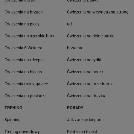
Ćwiczenia dla par
Ćwiczenia z piłką
Ćwiczenia na brzuch
Ćwiczenia na wewnętrzną stronę
Ćwiczenia na plecy
ud
Ćwiczenia na szerokie barki
Ćwiczenia na dolne partie
Ćwiczenia 6 Weidera
brzucha
Ćwiczenia na triceps
Ćwiczenia na łydki
Ćwiczenia na biceps
Ćwiczenia na boczki
Ćwiczenia rozciągające
Ćwiczenia na przedramie
Ćwiczenia na pośladki
Ćwiczenia na drążku
TRENING
PORADY
Spinning
Jak zacząć biegać
Trening obwodowy
Pilates co to jest