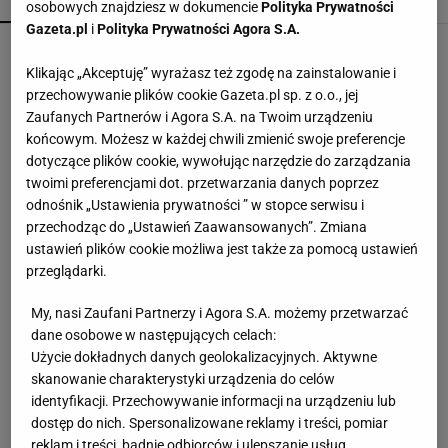
POPULARNE
NAJNOWSZE
osobowych znajdziesz w dokumencie
Polityka Prywatności
Gazeta.pl
i
Polityka Prywatności Agora S.A.
Brutalny atak przed Złotymi Tarasami. Policjanci
szukają napastnika. "Nie uniknie
Klikając „Akceptuję” wyrażasz też zgodę na zainstalowanie i
odpowiedzialności"
przechowywanie plików cookie Gazeta.pl sp. z o.o., jej
Zaufanych Partnerów i Agora S.A. na Twoim urządzeniu
Zełenski, Załużny czy Fedorow? Nowy sondaż
końcowym. Możesz w każdej chwili zmienić swoje preferencje
pokazuje wyraźnego faworyta wyborów w
dotyczące plików cookie, wywołując narzędzie do zarządzania
Ukrainie
twoimi preferencjami dot. przetwarzania danych poprzez
odnośnik „Ustawienia prywatności ” w stopce serwisu i
Sondaż: Konfederacja i Braun zyskują na sile.
przechodząc do „Ustawień Zaawansowanych”. Zmiana
PiS ma najniższy wynik od lat
ustawień plików cookie możliwa jest także za pomocą ustawień
przeglądarki.
Lekarze ostrzegają przed rzeżączką. Oporna
My, nasi Zaufani Partnerzy i Agora S.A. możemy przetwarzać
bakteria krąży po Europie i zbiera coraz większe
dane osobowe w następujących celach:
żniwo
Użycie dokładnych danych geolokalizacyjnych. Aktywne
skanowanie charakterystyki urządzenia do celów
Tajemniczy mężczyzna u podnóża Śnieżki.
identyfikacji. Przechowywanie informacji na urządzeniu lub
Czeska policja prosi o pomoc w ustaleniu jego
dostęp do nich. Spersonalizowane reklamy i treści, pomiar
tożsamości
reklam i treści, badnie odbiorców i ulepszanie usług.