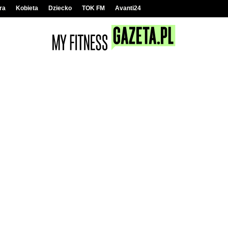
ra
Kobieta
Dziecko
TOK FM
Avanti24