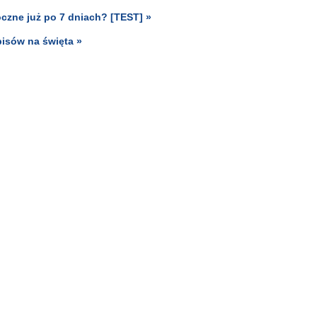
oczne już po 7 dniach? [TEST] »
pisów na święta »