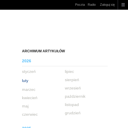
Poczta
Radio
Zaloguj się
ARCHIWUM ARTYKUŁÓW
2026
styczeń
lipiec
sierpień
luty
wrzesień
marzec
październik
kwiecień
listopad
maj
grudzień
czerwiec