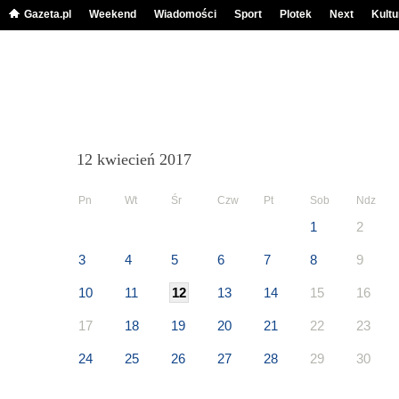
Gazeta.pl
Weekend
Wiadomości
Sport
Plotek
Next
Kultu
12 kwiecień 2017
Pn
Wt
Śr
Czw
Pt
Sob
Ndz
1
2
3
4
5
6
7
8
9
10
11
12
13
14
15
16
17
18
19
20
21
22
23
24
25
26
27
28
29
30