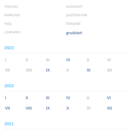
marzec
wrzesień
kwiecień
październik
maj
listopad
czerwiec
grudzień
2023
I
II
III
IV
V
VI
VII
VIII
IX
X
XI
XII
2022
I
II
III
IV
V
VI
VII
VIII
IX
X
XI
XII
2021