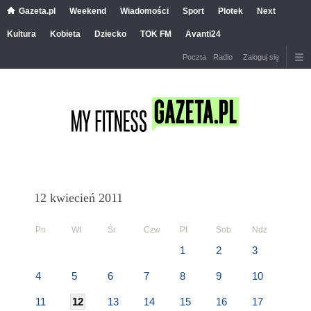
Gazeta.pl
Weekend
Wiadomości
Sport
Plotek
Next
Kultura
Kobieta
Dziecko
TOK FM
Avanti24
Poczta
Radio
Zaloguj się
12 kwiecień 2011
Pn
Wt
Śr
Czw
Pt
Sob
Ndz
1
2
3
4
5
6
7
8
9
10
11
12
13
14
15
16
17