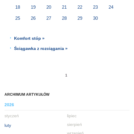
18
19
20
21
22
23
24
25
26
27
28
29
30
Komfort stóp »
Ściągawka z rozciągania »
1
ARCHIWUM ARTYKUŁÓW
2026
styczeń
lipiec
sierpień
luty
wrzesień