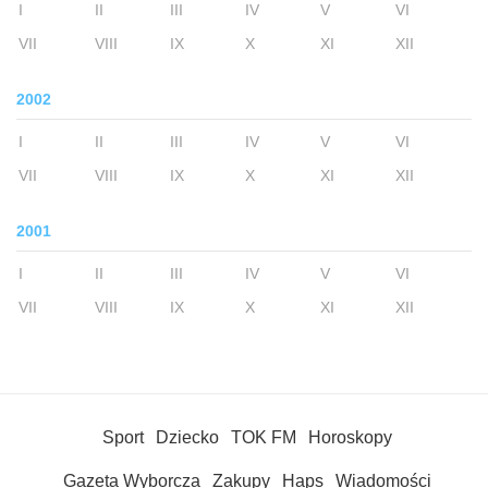
I
II
III
IV
V
VI
VII
VIII
IX
X
XI
XII
2002
I
II
III
IV
V
VI
VII
VIII
IX
X
XI
XII
2001
I
II
III
IV
V
VI
VII
VIII
IX
X
XI
XII
Sport
Dziecko
TOK FM
Horoskopy
Gazeta Wyborcza
Zakupy
Haps
Wiadomości