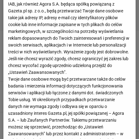
IAB, jak również Agora S.A. będąca spółką powiązaną z
Gazeta.pl sp. z o.o., będą przetwarzać Twoje dane osobowe
takie jak adresy IP, adresy e-mail czy identyfikatory plików
cookie lub inne informacje zapisane w tych plikach do celów
marketingowych, w szczególności na potrzeby wyświetlania
reklam dopasowanych do Twoich zainteresowań i preferencji w
PREZENT
swoich serwisach, aplikacjach i w Internecie lub personalizacji
treści w nich wyświetlanych. Wyrażenie zgody jest dobrowolne.
5 pomysłów na prezent dla miłośniczki fitness.
Jeśli nie chcesz wyrazić zgody, chcesz ograniczyć jej zakres lub
Zaskocz ją na święta!
chcesz wycofać zgodę uprzednio udzieloną przejdź do
FITNESS
PREZENT
„Ustawień Zaawansowanych”.
Twoje dane osobowe mogą być przetwarzane także do celów
badania i mierzenia informacji dotyczących funkcjonowania
Trendy na 2018 rok - najlepsze sportowe
serwisów i aplikacji lub łączone z danymi dot. świadczonych
prezenty dla przyjaciółki
Tobie usług. W określonych przypadkach przetwarzanie
AT
PREZENT
TRENDY
UBRANIA SPORTOWE
danych nie wymaga zgody i odbywa się w oparciu o
uzasadniony interes Gazeta.pl, jej spółki powiązanej – Agora
S.A. – lub Zaufanych Partnerów. Takiemu przetwarzaniu
możesz się sprzeciwić, przechodząc do „Ustawień
Zaawansowanych” lub przez kontakt z administratorem – w
POPULARNE
NAJNOWSZE