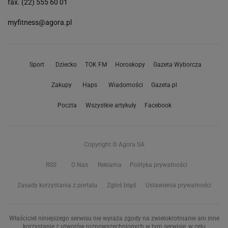
fax. (22) 555 60 01
myfitness@agora.pl
Sport
Dziecko
TOK FM
Horoskopy
Gazeta Wyborcza
Zakupy
Haps
Wiadomości
Gazeta.pl
Poczta
Wszystkie artykuły
Facebook
Copyright © Agora SA
RSS
O Nas
Reklama
Polityka prywatności
Zasady korzystania z portalu
Zgłoś błąd
Ustawienia prywatności
Właściciel niniejszego serwisu nie wyraża zgody na zwielokrotnianie ani inne
korzystanie z utworów rozpowszechnionych w tym serwisie, w celu