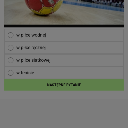
w piłce wodnej
w piłce ręcznej
w piłce siatkowej
w tenisie
NASTĘPNE PYTANIE