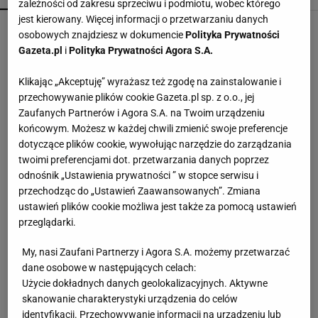
zależności od zakresu sprzeciwu i podmiotu, wobec którego
jest kierowany. Więcej informacji o przetwarzaniu danych
Kobieta pływała z pytonami na szyi. Wróciła do
osobowych znajdziesz w dokumencie
Polityka Prywatności
domu z policją
Gazeta.pl
i
Polityka Prywatności Agora S.A.
Klikając „Akceptuję” wyrażasz też zgodę na zainstalowanie i
Manifestacja pod Kancelarią Premiera.
przechowywanie plików cookie Gazeta.pl sp. z o.o., jej
Organizatorzy mają siedem postulatów
Zaufanych Partnerów i Agora S.A. na Twoim urządzeniu
końcowym. Możesz w każdej chwili zmienić swoje preferencje
dotyczące plików cookie, wywołując narzędzie do zarządzania
Polak leżał u podnóża Śnieżki. Czeska policja
twoimi preferencjami dot. przetwarzania danych poprzez
ujawniła nowe informacje
odnośnik „Ustawienia prywatności ” w stopce serwisu i
przechodząc do „Ustawień Zaawansowanych”. Zmiana
ustawień plików cookie możliwa jest także za pomocą ustawień
"To był pierwszy w tym stuleciu projekt totalny
przeglądarki.
na polskim rynku". SiStars znów zagrają
My, nasi Zaufani Partnerzy i Agora S.A. możemy przetwarzać
dane osobowe w następujących celach:
Wzięli pod lupę wielką reformę Muska. Gdzie się
Użycie dokładnych danych geolokalizacyjnych. Aktywne
podziały miliardy oszczędności?
skanowanie charakterystyki urządzenia do celów
identyfikacji. Przechowywanie informacji na urządzeniu lub