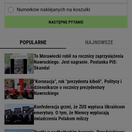
Numerków naklejanych na koszulki
NASTĘPNE PYTANIE
POPULARNE
NAJNOWSZE
To Morawiecki robił na rocznicy zaprzysiężenia
Nawrockiego. Jest nagranie. Posłanka PiS:
Skandal
"Koronacja", rok "prezydenta kiboli". Politycy i
dziennikarze o rocznicy prezydentury
Nawrockiego
Konfederacja grzmi, że ZUS wypłaca Ukraińcom
emerytury. O tym, że Niemcy wypłacają
świadczenia Polakom milczy