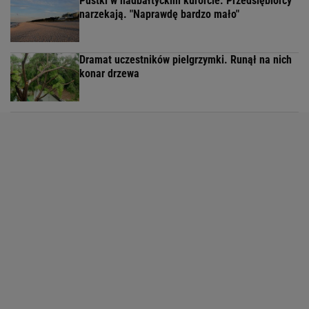
Pustki w nadbałtyckim kurorcie. Przedsiębiorcy
narzekają. "Naprawdę bardzo mało"
Dramat uczestników pielgrzymki. Runął na nich
konar drzewa