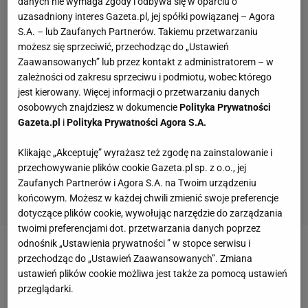
danych nie wymaga zgody i odbywa się w oparciu o
uzasadniony interes Gazeta.pl, jej spółki powiązanej – Agora
S.A. – lub Zaufanych Partnerów. Takiemu przetwarzaniu
możesz się sprzeciwić, przechodząc do „Ustawień
Zaawansowanych” lub przez kontakt z administratorem – w
zależności od zakresu sprzeciwu i podmiotu, wobec którego
jest kierowany. Więcej informacji o przetwarzaniu danych
osobowych znajdziesz w dokumencie
Polityka Prywatności
Gazeta.pl
i
Polityka Prywatności Agora S.A.
Klikając „Akceptuję” wyrażasz też zgodę na zainstalowanie i
przechowywanie plików cookie Gazeta.pl sp. z o.o., jej
Zaufanych Partnerów i Agora S.A. na Twoim urządzeniu
końcowym. Możesz w każdej chwili zmienić swoje preferencje
dotyczące plików cookie, wywołując narzędzie do zarządzania
twoimi preferencjami dot. przetwarzania danych poprzez
odnośnik „Ustawienia prywatności ” w stopce serwisu i
2. Legginsy Reebok, ok. 229 zł
przechodząc do „Ustawień Zaawansowanych”. Zmiana
ustawień plików cookie możliwa jest także za pomocą ustawień
3. Kojący płyn micelarny Iwostin Sensitia, ok. 30 zł
przeglądarki.