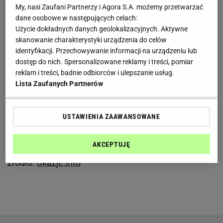
My, nasi Zaufani Partnerzy i Agora S.A. możemy przetwarzać
4. Olay Anti-Wrinkle Błyskawicznie Nawilżający
krem
dane osobowe w następujących celach:
na noc, ok. 30 zł
Użycie dokładnych danych geolokalizacyjnych. Aktywne
skanowanie charakterystyki urządzenia do celów
5. Catrice
korektor
kryjący zaczerwienienia, ok. 10 zł
identyfikacji. Przechowywanie informacji na urządzeniu lub
dostęp do nich. Spersonalizowane reklamy i treści, pomiar
reklam i treści, badnie odbiorców i ulepszanie usług.
6.
Buty
sportowe
adidas AT Mardea, ok. 300 zł
Lista Zaufanych Partnerów
Zobacz wideo
USTAWIENIA ZAAWANSOWANE
Zobacz wideo
AKCEPTUJĘ
źródło:
Okazje.info