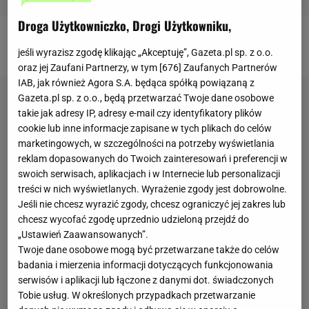
Droga Użytkowniczko, Drogi Użytkowniku,
1.
Bluza
adidas, ok. 200 zł
jeśli wyrazisz zgodę klikając „Akceptuję”, Gazeta.pl sp. z o.o.
oraz jej Zaufani Partnerzy, w tym [
676
] Zaufanych Partnerów
IAB, jak również Agora S.A. będąca spółką powiązaną z
Gazeta.pl sp. z o.o., będą przetwarzać Twoje dane osobowe
takie jak adresy IP, adresy e-mail czy identyfikatory plików
cookie lub inne informacje zapisane w tych plikach do celów
marketingowych, w szczególności na potrzeby wyświetlania
reklam dopasowanych do Twoich zainteresowań i preferencji w
swoich serwisach, aplikacjach i w Internecie lub personalizacji
treści w nich wyświetlanych. Wyrażenie zgody jest dobrowolne.
Jeśli nie chcesz wyrazić zgody, chcesz ograniczyć jej zakres lub
chcesz wycofać zgodę uprzednio udzieloną przejdź do
„Ustawień Zaawansowanych”.
Twoje dane osobowe mogą być przetwarzane także do celów
badania i mierzenia informacji dotyczących funkcjonowania
serwisów i aplikacji lub łączone z danymi dot. świadczonych
Tobie usług. W określonych przypadkach przetwarzanie