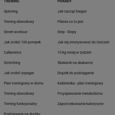
TRENING
PORADY
Spinning
Jak zacząć biegać
Trening obwodowy
Pilates co to jest
Street workout
Step - Stepy
Jak zrobić 100 pompek
Jak się zmotywować do ćwiczeń
Callanetics
10 kg mniej w tydzień
Stretching
Skakanie na skakance
Jak zrobić szpagat
Drążek do podciągania
Plan treningowy w domu
Kalistenika - plan treningowy
Trening obwodowy
Przyśpieszenie metabolizmu
Trening funkcjonalny
Zapotrzebowanie kaloryczne
Podciąganie na drążku