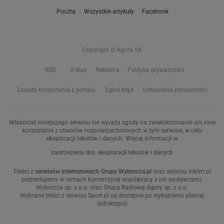
Poczta
Wszystkie artykuły
Facebook
Copyright © Agora SA
RSS
O Nas
Reklama
Polityka prywatności
Zasady korzystania z portalu
Zgłoś błąd
Ustawienia prywatności
Właściciel niniejszego serwisu nie wyraża zgody na zwielokrotnianie ani inne
korzystanie z utworów rozpowszechnionych w tym serwisie, w celu
eksploracji tekstów i danych. Więcej informacji w
zastrzeżeniu dot. eksploracji tekstów i danych
Treści z
serwisów internetowych Grupy Wyborcza.pl
oraz serwisu tokfm.pl
prezentujemy w ramach komercyjnej współpracy z ich wydawcami:
Wyborcza sp. z o.o. oraz Grupą Radiową Agory sp. z o.o.
Wybrane treści z serwisu Sport.pl są dostępne po wykupieniu płatnej
subskrypcji