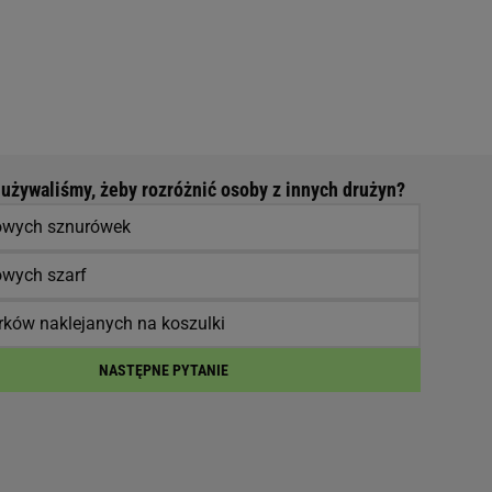
używaliśmy, żeby rozróżnić osoby z innych drużyn?
owych sznurówek
owych szarf
ków naklejanych na koszulki
NASTĘPNE PYTANIE