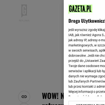
Droga Użytkownicz
jeśli wyrazisz zgodę klika
IAB, jak również Agora S
jak adresy IP, adresy e-m
marketingowych, w szcze
w swoich serwisach, aplik
dobrowolne. Jeśli nie ch
przejdź do „Ustawień Z
Twoje dane osobowe mogą
serwisów i aplikacji lub
danych nie wymaga zgody 
lub Zaufanych Partnerów
lub przez kontakt z admi
Więcej informacji o prz
WOW! Nie uwierzysz,
Prywatności Agora S.A.