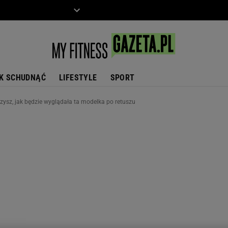
ZIECKO
MOTO
K SCHUDNĄĆ
LIFESTYLE
SPORT
ysz, jak będzie wyglądała ta modelka po retuszu