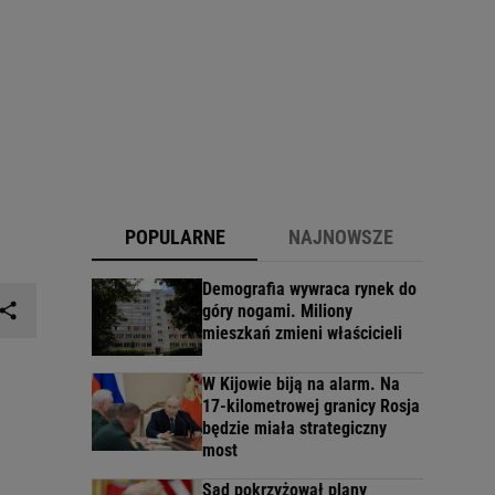
POPULARNE
NAJNOWSZE
Demografia wywraca rynek do
góry nogami. Miliony
mieszkań zmieni właścicieli
W Kijowie biją na alarm. Na
17-kilometrowej granicy Rosja
będzie miała strategiczny
most
Sąd pokrzyżował plany