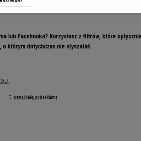
WANSOWANE
żasz też zgodę na zainstalowanie i przechowywanie plików cookie Gazeta.p
gora S.A. na Twoim urządzeniu końcowym. Możesz w każdej chwili zmien
 wywołując narzędzie do zarządzania twoimi preferencjami dot. przetw
ywatności ” w stopce serwisu i przechodząc do „Ustawień Zaawansowan
st także za pomocą ustawień przeglądarki.
ama lub Facebooka? Korzystasz z filtrów, które optyczni
rzy i Agora S.A. możemy przetwarzać dane osobowe w następujących cel
, o którym dotychczas nie słyszałaś.
 geolokalizacyjnych. Aktywne skanowanie charakterystyki urządzenia do
 na urządzeniu lub dostęp do nich. Spersonalizowane reklamy i treści, p
zanie usług.
Lista Zaufanych Partnerów
TAJ
.