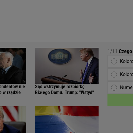
1/11
Czego 
Kolor
Kolor
ondentów nie
Sąd wstrzymuje rozbiórkę
Numer
o w rządzie
Białego Domu. Trump: "Wstyd"