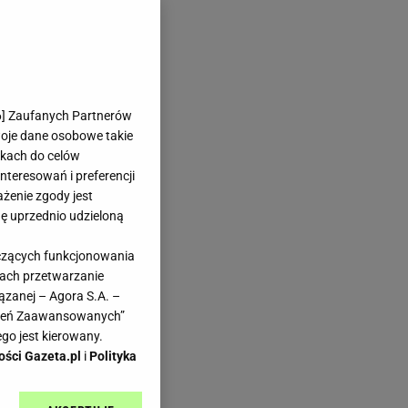
6
] Zaufanych Partnerów
woje dane osobowe takie
likach do celów
teresowań i preferencji
ażenie zgody jest
dę uprzednio udzieloną
yczących funkcjonowania
kach przetwarzanie
ązanej – Agora S.A. –
awień Zaawansowanych”
go jest kierowany.
ości Gazeta.pl
i
Polityka
o