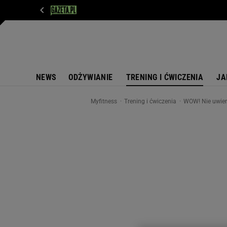
WIADOMOŚCI
NEXT
SPORT
PLOTEK
D
NEWS
ODŻYWIANIE
TRENING I ĆWICZENIA
JA
Myfitness
Trening i ćwiczenia
WOW! Nie uwierz