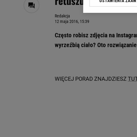
retuszu
USTAWIENIA ZAA
Klikając „Akceptuję” wyra
Zaufanych Partnerów i A
Redakcja
dotyczące plików cookie,
12 maja 2016, 15:39
odnośnik „Ustawienia pr
plików cookie możliwa je
Często robisz zdjęcia na Instagr
My, nasi Zaufani Partne
wyrzeźbią ciało? Oto rozwiązanie
Użycie dokładnych danych
Przechowywanie informacji
badnie odbiorców i uleps
WIĘCEJ PORAD ZNAJDZIESZ
TU