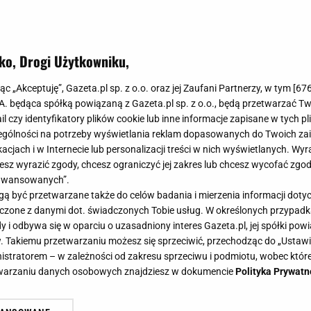
ko, Drogi Użytkowniku,
jąc „Akceptuję”, Gazeta.pl sp. z o.o. oraz jej Zaufani Partnerzy, w tym [
67
.A. będąca spółką powiązaną z Gazeta.pl sp. z o.o., będą przetwarzać T
ail czy identyfikatory plików cookie lub inne informacje zapisane w tych p
gólności na potrzeby wyświetlania reklam dopasowanych do Twoich zain
acjach i w Internecie lub personalizacji treści w nich wyświetlanych. Wyr
cesz wyrazić zgody, chcesz ograniczyć jej zakres lub chcesz wycofać zgo
aawansowanych”.
 być przetwarzane także do celów badania i mierzenia informacji dot
 łączone z danymi dot. świadczonych Tobie usług. W określonych przypad
i odbywa się w oparciu o uzasadniony interes Gazeta.pl, jej spółki powi
. Takiemu przetwarzaniu możesz się sprzeciwić, przechodząc do „Ust
nistratorem – w zależności od zakresu sprzeciwu i podmiotu, wobec które
etwarzaniu danych osobowych znajdziesz w dokumencie
Polityka Prywatn
 jak będzie wyglądała ta modelka p