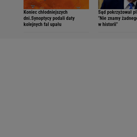
Koniec chłodniejszych
Sąd pokrzyżował p
dni.Synoptycy podali daty
"Nie znamy żadneg
kolejnych fal upału
w historii"