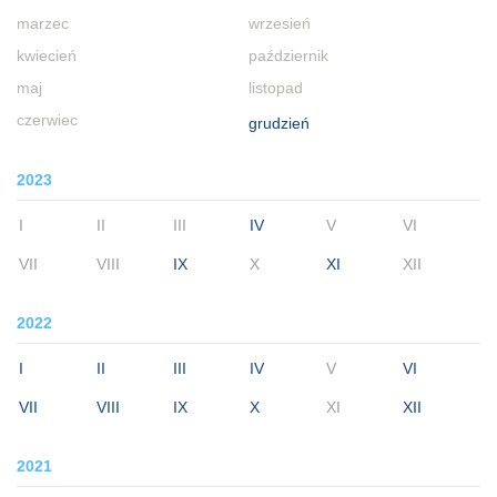
marzec
wrzesień
kwiecień
październik
maj
listopad
czerwiec
grudzień
2023
I
II
III
IV
V
VI
VII
VIII
IX
X
XI
XII
2022
I
II
III
IV
V
VI
VII
VIII
IX
X
XI
XII
2021