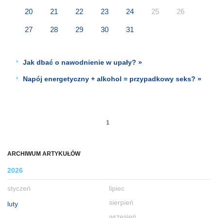
20
21
22
23
24
25
26
27
28
29
30
31
Jak dbać o nawodnienie w upały? »
Napój energetyczny + alkohol = przypadkowy seks? »
1
ARCHIWUM ARTYKUŁÓW
2026
styczeń
lipiec
sierpień
luty
wrzesień