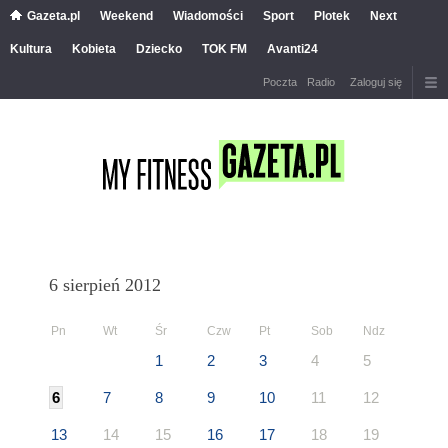
Gazeta.pl
Weekend
Wiadomości
Sport
Plotek
Next
Kultura
Kobieta
Dziecko
TOK FM
Avanti24
Poczta
Radio
Zaloguj się
6 sierpień 2012
Pn
Wt
Śr
Czw
Pt
Sob
Ndz
1
2
3
4
5
6
7
8
9
10
11
12
13
14
15
16
17
18
19