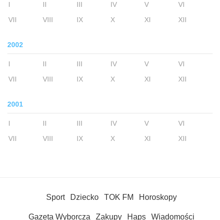
I
II
III
IV
V
VI
VII
VIII
IX
X
XI
XII
2002
I
II
III
IV
V
VI
VII
VIII
IX
X
XI
XII
2001
I
II
III
IV
V
VI
VII
VIII
IX
X
XI
XII
Sport
Dziecko
TOK FM
Horoskopy
Gazeta Wyborcza
Zakupy
Haps
Wiadomości