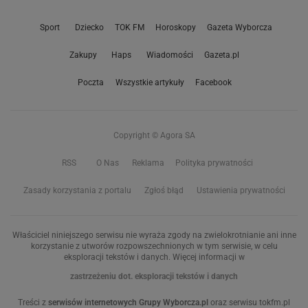
Sport
Dziecko
TOK FM
Horoskopy
Gazeta Wyborcza
Zakupy
Haps
Wiadomości
Gazeta.pl
Poczta
Wszystkie artykuły
Facebook
Copyright © Agora SA
RSS
O Nas
Reklama
Polityka prywatności
Zasady korzystania z portalu
Zgłoś błąd
Ustawienia prywatności
Właściciel niniejszego serwisu nie wyraża zgody na zwielokrotnianie ani inne
korzystanie z utworów rozpowszechnionych w tym serwisie, w celu
eksploracji tekstów i danych. Więcej informacji w
zastrzeżeniu dot. eksploracji tekstów i danych
Treści z
serwisów internetowych Grupy Wyborcza.pl
oraz serwisu tokfm.pl