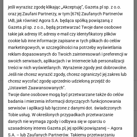
jeśli wyrazisz zgodę klikając „Akceptuję”, Gazeta.pl sp. z o.o.
oraz jej Zaufani Partnerzy, w tym [
676
] Zaufanych Partnerów
IAB, jak również Agora S.A. będąca spółką powiązaną z
Gazeta.pl sp. z o.o., będą przetwarzać Twoje dane osobowe
takie jak adresy IP, adresy e-mail czy identyfikatory plików
cookie lub inne informacje zapisane w tych plikach do celów
LACOSTE
marketingowych, w szczególności na potrzeby wyświetlania
reklam dopasowanych do Twoich zainteresowań i preferencji w
Sneakersy Lacoste w 3 uniwersalnych kolorach
swoich serwisach, aplikacjach i w Internecie lub personalizacji
BUTY SPORTOWE
LACOSTE
MODA MĘSKA
SNEAKERSY
treści w nich wyświetlanych. Wyrażenie zgody jest dobrowolne.
TENISÓWKI
Jeśli nie chcesz wyrazić zgody, chcesz ograniczyć jej zakres lub
chcesz wycofać zgodę uprzednio udzieloną przejdź do
Wyglądaj stylowo nawet w dresie! Sportowe
„Ustawień Zaawansowanych”.
ubrania marki Lacoste
Twoje dane osobowe mogą być przetwarzane także do celów
AT
LACOSTE
UBRANIA SPORTOWE
badania i mierzenia informacji dotyczących funkcjonowania
serwisów i aplikacji lub łączone z danymi dot. świadczonych
Tobie usług. W określonych przypadkach przetwarzanie
Fenomen krokodyla, czyli jak Lacoste stał się
danych nie wymaga zgody i odbywa się w oparciu o
słynną marką sportową
uzasadniony interes Gazeta.pl, jej spółki powiązanej – Agora
FITNESS
KOSZULKI POLO
LACOSTE
UBRANIA SPORTOWE
S.A. – lub Zaufanych Partnerów. Takiemu przetwarzaniu