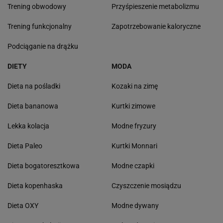
Trening obwodowy
Przyśpieszenie metabolizmu
Trening funkcjonalny
Zapotrzebowanie kaloryczne
Podciąganie na drążku
DIETY
MODA
Dieta na pośladki
Kozaki na zimę
Dieta bananowa
Kurtki zimowe
Lekka kolacja
Modne fryzury
Dieta Paleo
Kurtki Monnari
Dieta bogatoresztkowa
Modne czapki
Dieta kopenhaska
Czyszczenie mosiądzu
Dieta OXY
Modne dywany