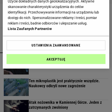
Użycie dokładnych danych geolokalizacyjnych. Aktywne
skanowanie charakterystyki urządzenia do celów
Kwiecień - czas na espadryle!
identyfikacji. Przechowywanie informacji na urządzeniu lub
BUTY SPORTOWE
ESPADRYLE
LACOSTE
dostęp do nich. Spersonalizowane reklamy i treści, pomiar
reklam i treści, badnie odbiorców i ulepszanie usług.
Lista Zaufanych Partnerów
USTAWIENIA ZAAWANSOWANE
POPULARNE
NAJNOWSZE
Obejrzałam najgorszy film tego roku. Po seansie
AKCEPTUJĘ
zostaje tylko niesmak
Ten mikroplastik jest praktycznie wszędzie.
Naukowcy odkryli nowe zagrożenie
Atak nożownika w Kamiennej Górze. Jeden z
zatrzymanych zwolniony