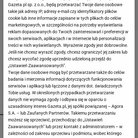
Gazeta.pl sp. z o.o., będą przetwarzać Twoje dane osobowe
takie jak adresy IP, adresy e-mail czy identyfikatory plików
cookie lub inne informacje zapisane w tych plikach do celów
marketingowych, w szczególności na potrzeby wyświetlania
reklam dopasowanych do Twoich zainteresowań i preferencji w
swoich serwisach, aplikacjach i w Internecie lub personalizacji
DARIA BILODID
treści w nich wyświetlanych. Wyrażenie zgody jest dobrowolne.
Jeśli nie chcesz wyrazić zgody, chcesz ograniczyć jej zakres lub
Daria Bilodid wygląda jak Aniołek Victoria's
chcesz wycofać zgodę uprzednio udzieloną przejdź do
Secret, ale ma niebezpieczną pasję. Właśnie
„Ustawień Zaawansowanych”.
została mistrzynią świata
Twoje dane osobowe mogą być przetwarzane także do celów
DARIA BILODID
INSTAGRAM
JUDO
MISTRZOSTWA ŚWIATA
badania i mierzenia informacji dotyczących funkcjonowania
serwisów i aplikacji lub łączone z danymi dot. świadczonych
Tobie usług. W określonych przypadkach przetwarzanie
danych nie wymaga zgody i odbywa się w oparciu o
uzasadniony interes Gazeta.pl, jej spółki powiązanej – Agora
POPULARNE
NAJNOWSZE
S.A. – lub Zaufanych Partnerów. Takiemu przetwarzaniu
możesz się sprzeciwić, przechodząc do „Ustawień
Polacy chcą zielonej energii, ale stawiają twardy
Zaawansowanych” lub przez kontakt z administratorem – w
warunek. "To sygnał alarmowy"
zależności od zakresu sprzeciwu i podmiotu, wobec którego