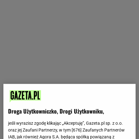
Droga Użytkowniczko, Drogi Użytkowniku,
jeśli wyrazisz zgodę klikając „Akceptuję”, Gazeta.pl sp. z o.o.
oraz jej Zaufani Partnerzy, w tym [
676
] Zaufanych Partnerów
IAB, jak również Agora S.A. będąca spółką powiązaną z