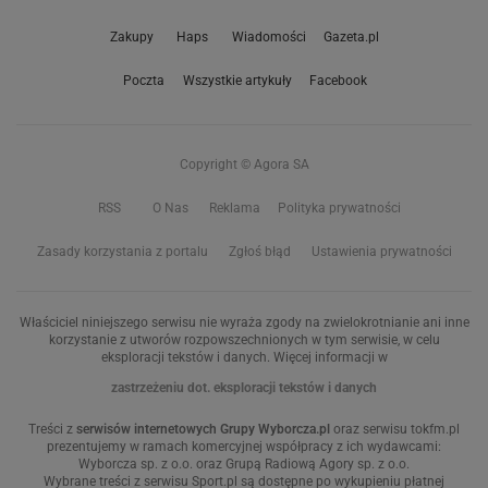
Zakupy
Haps
Wiadomości
Gazeta.pl
Poczta
Wszystkie artykuły
Facebook
Copyright © Agora SA
RSS
O Nas
Reklama
Polityka prywatności
Zasady korzystania z portalu
Zgłoś błąd
Ustawienia prywatności
Właściciel niniejszego serwisu nie wyraża zgody na zwielokrotnianie ani inne
korzystanie z utworów rozpowszechnionych w tym serwisie, w celu
eksploracji tekstów i danych. Więcej informacji w
zastrzeżeniu dot. eksploracji tekstów i danych
Treści z
serwisów internetowych Grupy Wyborcza.pl
oraz serwisu tokfm.pl
prezentujemy w ramach komercyjnej współpracy z ich wydawcami:
Wyborcza sp. z o.o. oraz Grupą Radiową Agory sp. z o.o.
Wybrane treści z serwisu Sport.pl są dostępne po wykupieniu płatnej