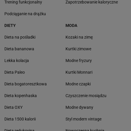
Trening funkcjonalny
Zapotrzebowanie kaloryczne
Podciąganie na drążku
DIETY
MODA
Dieta na pośladki
Kozaki na zimę
Dieta bananowa
Kurtki zimowe
Lekka kolacja
Modne fryzury
Dieta Paleo
Kurtki Monnari
Dieta bogatoresztkowa
Modne czapki
Dieta kopenhaska
Czyszczenie mosiądzu
Dieta OXY
Modne dywany
Dieta 1500 kalorii
Styl modern vintage
Dieta redukcyjna
Nowoczesna kuchnia