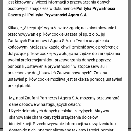
jest kierowany. Więcej informacji o przetwarzaniu danych
osobowych znajdziesz w dokumencie
Polityka Prywatności
"Szpital w Polsce pachnie strachem. Pachnie
Gazeta.pl
i
Polityka Prywatności Agora S.A.
arogancją i znieczulicą"
Klikając „Akceptuję” wyrażasz też zgodę na zainstalowanie i
przechowywanie plików cookie Gazeta.pl sp. z o.o., jej
Były żołnierz USA więziony w Rosji. Jego stan
Zaufanych Partnerów i Agora S.A. na Twoim urządzeniu
jest krytyczny
końcowym. Możesz w każdej chwili zmienić swoje preferencje
dotyczące plików cookie, wywołując narzędzie do zarządzania
twoimi preferencjami dot. przetwarzania danych poprzez
Kto najlepszym prezydentem w III RP? Dudy nie
wspominają dobrze nawet wyborcy PiS
odnośnik „Ustawienia prywatności ” w stopce serwisu i
przechodząc do „Ustawień Zaawansowanych”. Zmiana
ustawień plików cookie możliwa jest także za pomocą ustawień
16 wysp, a wokół malownicze lasy. To oferuje
przeglądarki.
najdłuższe jezioro w Polsce
My, nasi Zaufani Partnerzy i Agora S.A. możemy przetwarzać
dane osobowe w następujących celach:
Użycie dokładnych danych geolokalizacyjnych. Aktywne
skanowanie charakterystyki urządzenia do celów
POLECAMY
identyfikacji. Przechowywanie informacji na urządzeniu lub
dostęp do nich. Spersonalizowane reklamy i treści, pomiar