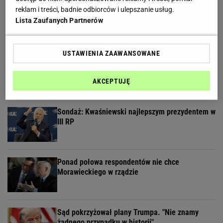
reklam i treści, badnie odbiorców i ulepszanie usług.
Nastolatek zaatakowany nożem. Interweniował
śmigłowiec ratunkowy
Lista Zaufanych Partnerów
USTAWIENIA ZAAWANSOWANE
Magyar wybrał Andrasa Bakę na kandydata na
prezydenta Węgier
AKCEPTUJĘ
Sondaż: Kwaśniewski najlepszym prezydentem w
III RP
Ponad połowa respondentów nie chce
Morawieckiego w rządzie
Sąd pokrzyżował plany Trumpa. "Nie znamy
żadnego przypadku w historii"