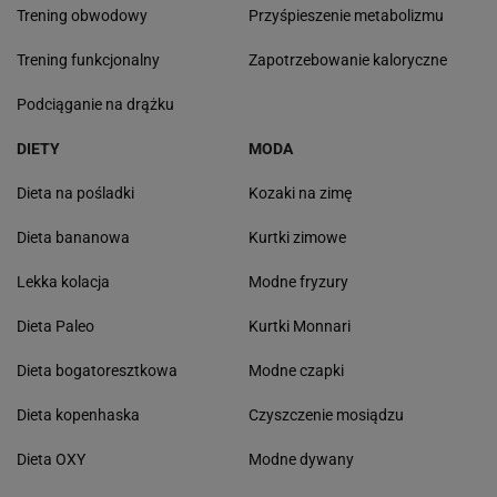
Trening obwodowy
Przyśpieszenie metabolizmu
Trening funkcjonalny
Zapotrzebowanie kaloryczne
Podciąganie na drążku
DIETY
MODA
Dieta na pośladki
Kozaki na zimę
Dieta bananowa
Kurtki zimowe
Lekka kolacja
Modne fryzury
Dieta Paleo
Kurtki Monnari
Dieta bogatoresztkowa
Modne czapki
Dieta kopenhaska
Czyszczenie mosiądzu
Dieta OXY
Modne dywany