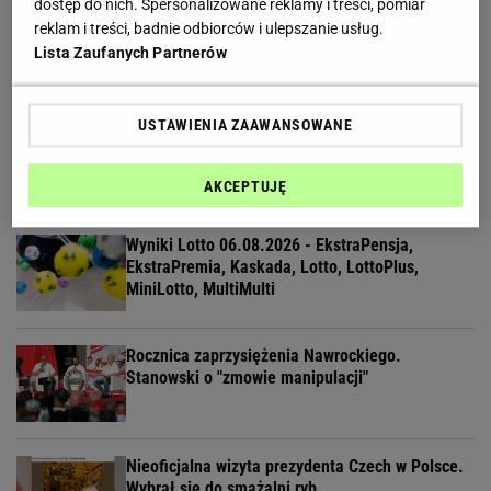
dostęp do nich. Spersonalizowane reklamy i treści, pomiar
Polska na spotkaniu w Niemczech. Ministrowie
reklam i treści, badnie odbiorców i ulepszanie usług.
będą mówić o zagrożeniach
Lista Zaufanych Partnerów
USTAWIENIA ZAAWANSOWANE
To Morawiecki robił na uroczystości
Nawrockiego. Posłanka PiS: Skandal
AKCEPTUJĘ
Wyniki Lotto 06.08.2026 - EkstraPensja,
EkstraPremia, Kaskada, Lotto, LottoPlus,
MiniLotto, MultiMulti
Rocznica zaprzysiężenia Nawrockiego.
Stanowski o "zmowie manipulacji"
Nieoficjalna wizyta prezydenta Czech w Polsce.
Wybrał się do smażalni ryb