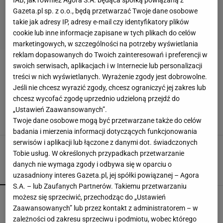
IAB, jak również Agora S.A. będąca spółką powiązaną z
Gazeta.pl sp. z o.o., będą przetwarzać Twoje dane osobowe
takie jak adresy IP, adresy e-mail czy identyfikatory plików
cookie lub inne informacje zapisane w tych plikach do celów
marketingowych, w szczególności na potrzeby wyświetlania
reklam dopasowanych do Twoich zainteresowań i preferencji w
swoich serwisach, aplikacjach i w Internecie lub personalizacji
ANNA KURNIKOWA
treści w nich wyświetlanych. Wyrażenie zgody jest dobrowolne.
Jeśli nie chcesz wyrazić zgody, chcesz ograniczyć jej zakres lub
Anna Kurnikowa przesadziła z odchudzaniem?
chcesz wycofać zgodę uprzednio udzieloną przejdź do
Fani: "Zacznij jeść!"
„Ustawień Zaawansowanych”.
ANNA KURNIKOWA
ANOREKSJA
ENRIQUE IGLESIAS
Twoje dane osobowe mogą być przetwarzane także do celów
ODCHUDZANIE
TENIS
badania i mierzenia informacji dotyczących funkcjonowania
serwisów i aplikacji lub łączone z danymi dot. świadczonych
Tobie usług. W określonych przypadkach przetwarzanie
danych nie wymaga zgody i odbywa się w oparciu o
POPULARNE
NAJNOWSZE
uzasadniony interes Gazeta.pl, jej spółki powiązanej – Agora
S.A. – lub Zaufanych Partnerów. Takiemu przetwarzaniu
"Koronacja", rok "prezydenta kiboli". Politycy i
możesz się sprzeciwić, przechodząc do „Ustawień
dziennikarze o rocznicy prezydentury
Zaawansowanych” lub przez kontakt z administratorem – w
Nawrockiego
zależności od zakresu sprzeciwu i podmiotu, wobec którego