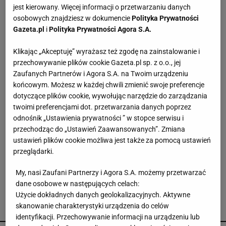
jest kierowany. Więcej informacji o przetwarzaniu danych
EBC przejechał się po pomyśle Glapińskiego i
osobowych znajdziesz w dokumencie
Polityka Prywatności
Nawrockiego. Koniec marzeń o "Polskim SAFE 0
Gazeta.pl
i
Polityka Prywatności Agora S.A.
proc."
Klikając „Akceptuję” wyrażasz też zgodę na zainstalowanie i
Dramat uczestników pielgrzymki. Runął na nich
przechowywanie plików cookie Gazeta.pl sp. z o.o., jej
konar drzewa
Zaufanych Partnerów i Agora S.A. na Twoim urządzeniu
końcowym. Możesz w każdej chwili zmienić swoje preferencje
dotyczące plików cookie, wywołując narzędzie do zarządzania
Kim jest raper, który wystąpił przed Nawrockim?
twoimi preferencjami dot. przetwarzania danych poprzez
Eldo to muzułmanin i narodowiec
odnośnik „Ustawienia prywatności ” w stopce serwisu i
przechodząc do „Ustawień Zaawansowanych”. Zmiana
ustawień plików cookie możliwa jest także za pomocą ustawień
To Morawiecki robił na rocznicy zaprzysiężenia
przeglądarki.
Nawrockiego. Jest nagranie. Posłanka PiS:
Skandal
My, nasi Zaufani Partnerzy i Agora S.A. możemy przetwarzać
dane osobowe w następujących celach:
Użycie dokładnych danych geolokalizacyjnych. Aktywne
skanowanie charakterystyki urządzenia do celów
POLECAMY
identyfikacji. Przechowywanie informacji na urządzeniu lub