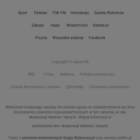
Sport
Dziecko
TOK FM
Horoskopy
Gazeta Wyborcza
Zakupy
Haps
Wiadomości
Gazeta.pl
Poczta
Wszystkie artykuły
Facebook
Copyright © Agora SA
RSS
O Nas
Reklama
Polityka prywatności
Zasady korzystania z portalu
Zgłoś błąd
Ustawienia prywatności
Właściciel niniejszego serwisu nie wyraża zgody na zwielokrotnianie ani inne
korzystanie z utworów rozpowszechnionych w tym serwisie, w celu
eksploracji tekstów i danych. Więcej informacji w
zastrzeżeniu dot. eksploracji tekstów i danych
Treści z
serwisów internetowych Grupy Wyborcza.pl
oraz serwisu tokfm.pl