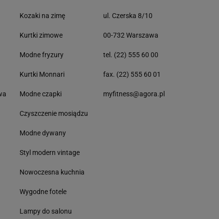
Kozaki na zimę
ul. Czerska 8/10
Kurtki zimowe
00-732 Warszawa
Modne fryzury
tel. (22) 555 60 00
Kurtki Monnari
fax. (22) 555 60 01
wa
Modne czapki
myfitness@agora.pl
Czyszczenie mosiądzu
Modne dywany
Styl modern vintage
Nowoczesna kuchnia
Wygodne fotele
Lampy do salonu