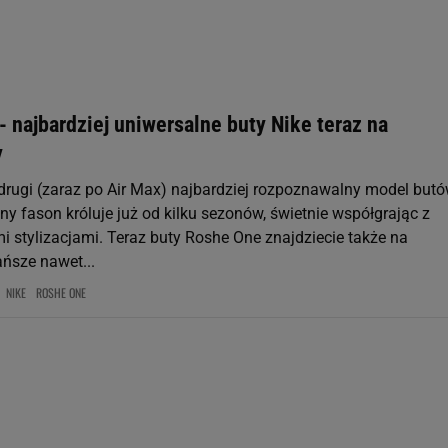
rzy i Agora S.A. możemy przetwarzać dane osobowe w następujących cel
 geolokalizacyjnych. Aktywne skanowanie charakterystyki urządzenia do
 na urządzeniu lub dostęp do nich. Spersonalizowane reklamy i treści, p
zanie usług.
Lista Zaufanych Partnerów
 najbardziej uniwersalne buty Nike teraz na
y
drugi (zaraz po Air Max) najbardziej rozpoznawalny model but
y fason króluje już od kilku sezonów, świetnie współgrając z
i stylizacjami. Teraz buty Roshe One znajdziecie także na
ańsze nawet...
NIKE
ROSHE ONE