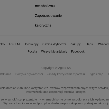
metabolizmu
Zapotrzebowanie
kaloryczne
cko
TOK FM
Horoskopy
Gazeta Wyborcza
Zakupy
Haps
Wiadom
Poczta
Wszystkie artykuły
Facebook
Copyright © Agora SA
Reklama
Polityka prywatności
Zasady korzystania z portalu
Zgłoś błąd
ielokrotnianie ani inne korzystanie z utworów rozpowszechnionych w tym serwisie, 
zastrzeżeniu dot. eksploracji tekstów i danych
 serwisu tokfm.pl prezentujemy w ramach komercyjnej współpracy z ich wydawcami:
Wybrane treści z serwisu Sport.pl są dostępne po wykupieniu płatnej subskrypcji