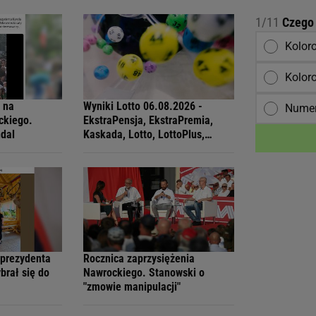
1/11
Czego 
Kolor
Kolor
ł na
Wyniki Lotto 06.08.2026 -
Numer
ckiego.
EkstraPensja, EkstraPremia,
ndal
Kaskada, Lotto, LottoPlus,
MiniLotto, MultiMulti
 prezydenta
Rocznica zaprzysiężenia
brał się do
Nawrockiego. Stanowski o
"zmowie manipulacji"