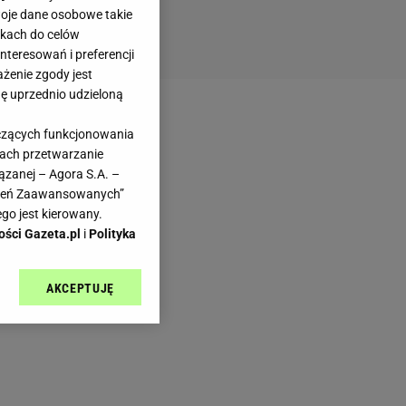
woje dane osobowe takie
likach do celów
teresowań i preferencji
ażenie zgody jest
dę uprzednio udzieloną
yczących funkcjonowania
kach przetwarzanie
ązanej – Agora S.A. –
awień Zaawansowanych”
go jest kierowany.
ości Gazeta.pl
i
Polityka
AKCEPTUJĘ
l sp. z o.o., jej
ić swoje preferencje
arzania danych poprzez
ych”. Zmiana ustawień