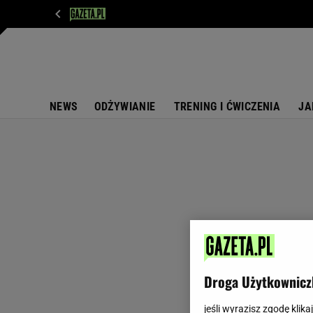
WIADOMOŚCI
NEXT
SPORT
PLOTEK
D
NEWS
ODŻYWIANIE
TRENING I ĆWICZENIA
JA
Droga Użytkownicz
jeśli wyrazisz zgodę klika