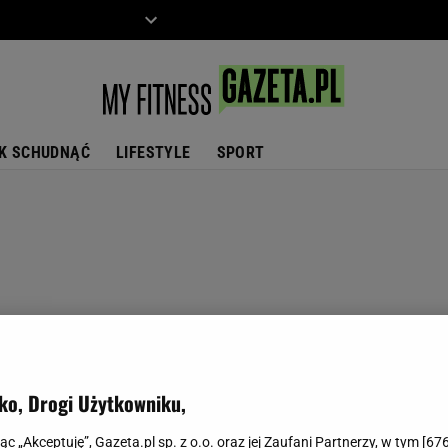
ZIECKO
MOTO
K SCHUDNĄĆ
LIFESTYLE
SPORT
ko, Drogi Użytkowniku,
jąc „Akceptuję”, Gazeta.pl sp. z o.o. oraz jej Zaufani Partnerzy, w tym [
67