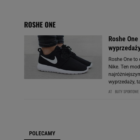
My, nasi Zaufani Partne
Użycie dokładnych danych
Przechowywanie informacji
ROSHE ONE
badnie odbiorców i uleps
Roshe One -
wyprzedaż
Roshe One to 
Nike. Ten modn
najróżniejszym
wyprzedaży, t
AT
BUTY SPORTOWE
POLECAMY