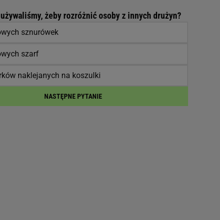
używaliśmy, żeby rozróżnić osoby z innych drużyn?
owych sznurówek
owych szarf
ków naklejanych na koszulki
NASTĘPNE PYTANIE