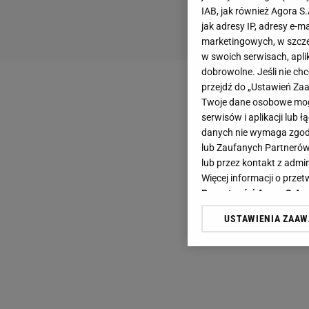
IAB, jak również Agora S
jak adresy IP, adresy e-m
marketingowych, w szcze
w swoich serwisach, aplik
dobrowolne. Jeśli nie ch
przejdź do „Ustawień Z
Twoje dane osobowe mogą
serwisów i aplikacji lub
danych nie wymaga zgody 
lub Zaufanych Partnerów
lub przez kontakt z admi
Więcej informacji o prz
Prywatności Agora S.A.
USTAWIENIA ZAA
Klikając „Akceptuję” wyra
Zaufanych Partnerów i A
dotyczące plików cookie,
odnośnik „Ustawienia pr
plików cookie możliwa je