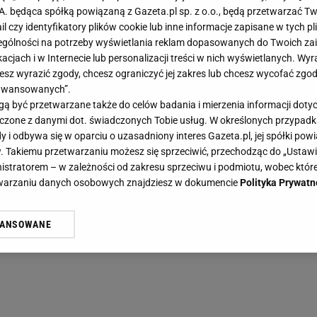
.A. będąca spółką powiązaną z Gazeta.pl sp. z o.o., będą przetwarzać T
ail czy identyfikatory plików cookie lub inne informacje zapisane w tych p
gólności na potrzeby wyświetlania reklam dopasowanych do Twoich zain
acjach i w Internecie lub personalizacji treści w nich wyświetlanych. Wyr
cesz wyrazić zgody, chcesz ograniczyć jej zakres lub chcesz wycofać zgo
aawansowanych”.
 być przetwarzane także do celów badania i mierzenia informacji dot
 łączone z danymi dot. świadczonych Tobie usług. W określonych przypad
i odbywa się w oparciu o uzasadniony interes Gazeta.pl, jej spółki powi
. Takiemu przetwarzaniu możesz się sprzeciwić, przechodząc do „Ust
nistratorem – w zależności od zakresu sprzeciwu i podmiotu, wobec które
etwarzaniu danych osobowych znajdziesz w dokumencie
Polityka Prywatn
WANSOWANE
żasz też zgodę na zainstalowanie i przechowywanie plików cookie Gazeta.p
gora S.A. na Twoim urządzeniu końcowym. Możesz w każdej chwili zmien
 wywołując narzędzie do zarządzania twoimi preferencjami dot. przetw
ywatności ” w stopce serwisu i przechodząc do „Ustawień Zaawansowan
st także za pomocą ustawień przeglądarki.