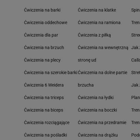
Ćwiczenia na barki
Ćwiczenia na klatke
Spin
Ćwiczenia oddechowe
Ćwiczenia na ramiona
Tre
Ćwiczenia dla par
Ćwiczenia z piłką
Stre
Ćwiczenia na brzuch
Ćwiczenia na wewnętrzną
Jak 
Ćwiczenia na plecy
stronę ud
Call
Ćwiczenia na szerokie barki
Ćwiczenia na dolne partie
Stre
Ćwiczenia 6 Weidera
brzucha
Jak 
Ćwiczenia na triceps
Ćwiczenia na łydki
Pla
Ćwiczenia na biceps
Ćwiczenia na boczki
Tre
Ćwiczenia rozciągające
Ćwiczenia na przedramie
Tren
Ćwiczenia na pośladki
Ćwiczenia na drążku
Podc