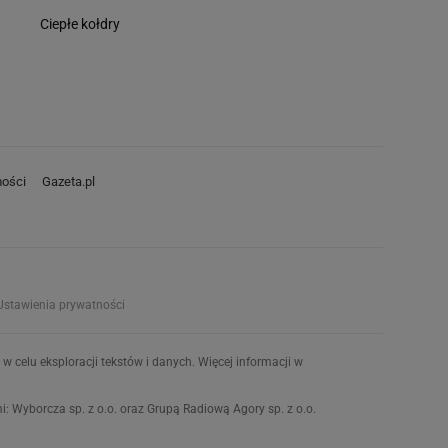
Ciepłe kołdry
ości
Gazeta.pl
Ustawienia prywatności
w celu eksploracji tekstów i danych. Więcej informacji w
 Wyborcza sp. z o.o. oraz Grupą Radiową Agory sp. z o.o.