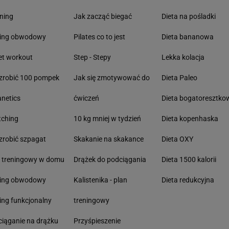
ning
Jak zacząć biegać
Dieta na pośladki
ning obwodowy
Pilates co to jest
Dieta bananowa
et workout
Step - Stepy
Lekka kolacja
zrobić 100 pompek
Jak się zmotywować do
Dieta Paleo
anetics
ćwiczeń
Dieta bogatoresztko
tching
10 kg mniej w tydzień
Dieta kopenhaska
zrobić szpagat
Skakanie na skakance
Dieta OXY
n treningowy w domu
Drążek do podciągania
Dieta 1500 kalorii
ning obwodowy
Kalistenika - plan
Dieta redukcyjna
ing funkcjonalny
treningowy
iąganie na drążku
Przyśpieszenie