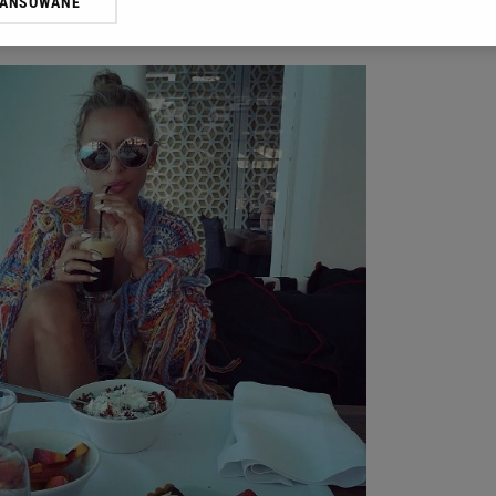
WANSOWANE
żasz też zgodę na zainstalowanie i przechowywanie plików cookie Gazeta.p
gora S.A. na Twoim urządzeniu końcowym. Możesz w każdej chwili zmien
 wywołując narzędzie do zarządzania twoimi preferencjami dot. przetw
ywatności ” w stopce serwisu i przechodząc do „Ustawień Zaawansowan
st także za pomocą ustawień przeglądarki.
rzy i Agora S.A. możemy przetwarzać dane osobowe w następujących cel
 geolokalizacyjnych. Aktywne skanowanie charakterystyki urządzenia do
 na urządzeniu lub dostęp do nich. Spersonalizowane reklamy i treści, p
zanie usług.
Lista Zaufanych Partnerów