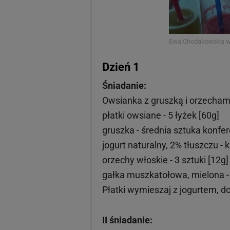
Ewa Chodakowska
w
Dzień 1
Śniadanie:
Owsianka z gruszką i orzecham
płatki owsiane - 5 łyżek [60g]
gruszka - średnia sztuka konfer
jogurt naturalny, 2% tłuszczu - 
orzechy włoskie - 3 sztuki [12g]
gałka muszkatołowa, mielona - 
Płatki wymieszaj z jogurtem, d
II śniadanie: