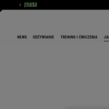
WIADOMOŚCI
NEXT
SPORT
PLOTEK
D
NEWS
ODŻYWIANIE
TRENING I ĆWICZENIA
JA