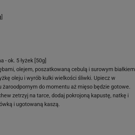
g]
 - ok. 5 łyżek [50g]
ębami, olejem, poszatkowaną cebulą i surowym białkiem
yżkę oleju i wyrób kulki wielkości śliwki. Upiecz w
niu żaroodpornym do momentu aż mięso będzie gotowe.
hew zetrzyj na tarce, dodaj pokrojoną kapustę, natkę i
urówką i ugotowaną kaszą.