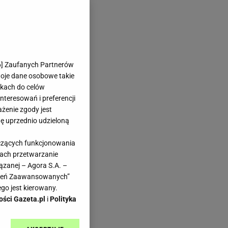
anie Myfitness
6
] Zaufanych Partnerów
eń
woje dane osobowe takie
likach do celów
teresowań i preferencji
ażenie zgody jest
dę uprzednio udzieloną
yczących funkcjonowania
kach przetwarzanie
ązanej – Agora S.A. –
doda
awień Zaawansowanych”
go jest kierowany.
ości Gazeta.pl
i
Polityka