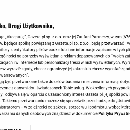
ko, Drogi Użytkowniku,
ię w kuchni. Przepisy na cały tydzień od Ewy Chodakowskiej! [JADŁOSPIS] I Odchudz
jąc „Akceptuję”, Gazeta.pl sp. z o.o. oraz jej Zaufani Partnerzy, w tym [
67
ię w kuchni. Przepisy na cały tydzi
.A. będąca spółką powiązaną z Gazeta.pl sp. z o.o., będą przetwarzać T
ail czy identyfikatory plików cookie lub inne informacje zapisane w tych p
j! [JADŁOSPIS]
gólności na potrzeby wyświetlania reklam dopasowanych do Twoich zain
acjach i w Internecie lub personalizacji treści w nich wyświetlanych. Wyr
cesz wyrazić zgody, chcesz ograniczyć jej zakres lub chcesz wycofać zgo
aawansowanych”.
 być przetwarzane także do celów badania i mierzenia informacji dot
 łączone z danymi dot. świadczonych Tobie usług. W określonych przypad
 i cieszyć się płaskim brzuchem? Pamiętaj, że
i odbywa się w oparciu o uzasadniony interes Gazeta.pl, jej spółki powi
dieta! Nie tylko pomoże ci osiągnąć cel, ale także 
. Takiemu przetwarzaniu możesz się sprzeciwić, przechodząc do „Ust
nistratorem – w zależności od zakresu sprzeciwu i podmiotu, wobec które
ie na twoje samopoczucie. Przedstawiamy zdrowy
etwarzaniu danych osobowych znajdziesz w dokumencie
Polityka Prywatn
rym podzieliła się na swoim Facebooku trenerka Ewa