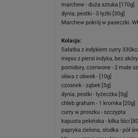
marchew - duża sztuka [170g]
dynia, pestki - 3 łyżki [30g]
Marchew pokrój w paseczki. W
Kolacja:
Sałatka z indykiem curry 330kca
mięso z piersi indyka, bez skóry
pomidory, czerwone - 2 małe sz
oliwa z oliwek - [10g]
czosnek - ząbek [5g]
dynia, pestki - łyżeczka [5g]
chleb graham - 1 kromka [20g]
curry w proszku - szczypta
kapusta pekińska - kilka liści [8
papryka zielona, słodka - pół śr