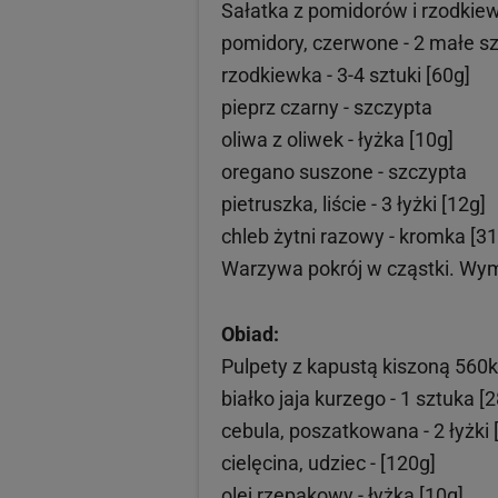
Sałatka z pomidorów i rzodkie
pomidory, czerwone - 2 małe sz
rzodkiewka - 3-4 sztuki [60g]
pieprz czarny - szczypta
oliwa z oliwek - łyżka [10g]
oregano suszone - szczypta
pietruszka, liście - 3 łyżki [12g]
chleb żytni razowy - kromka [31
Warzywa pokrój w cząstki. Wym
Obiad:
Pulpety z kapustą kiszoną 560k
białko jaja kurzego - 1 sztuka [
cebula, poszatkowana - 2 łyżki 
cielęcina, udziec - [120g]
olej rzepakowy - łyżka [10g]