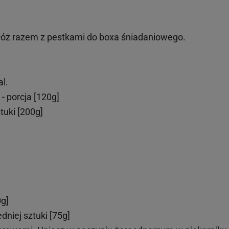
łóż razem z pestkami do boxa śniadaniowego.
l.
 - porcja [120g]
tuki [200g]
0g]
edniej sztuki [75g]