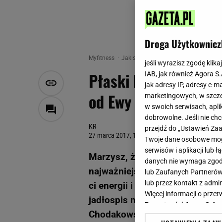
Droga Użytkownicz
Myfitness
Jak schudnąć
Płaski brzuch robi s
jeśli wyrazisz zgodę klika
Płaski brzuch robi s
IAB, jak również Agora S
jak adresy IP, adresy e-m
od Ewy Chodakowskie
marketingowych, w szcze
w swoich serwisach, aplik
dobrowolne. Jeśli nie ch
KR
przejdź do „Ustawień Z
27 marca 2017, 14:43
Twoje dane osobowe mogą
serwisów i aplikacji lub
Marzysz, żeby poczuć się lekko
danych nie wymaga zgody 
najważniejsza jest odpowiednia 
lub Zaufanych Partnerów
lub przez kontakt z admi
ci energii i wpłynie pozytywn
Więcej informacji o prz
jadłospis na cały tydzień, któ
Prywatności Agora S.A.
Chodakowska.