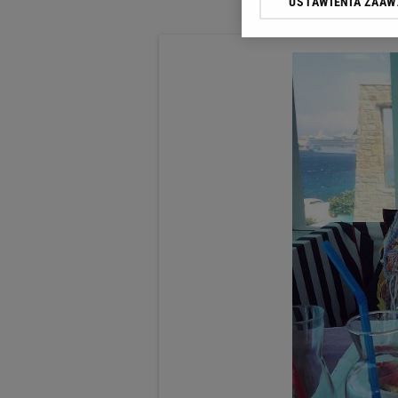
USTAWIENIA ZAA
Klikając „Akceptuję” wyra
Zaufanych Partnerów i A
dotyczące plików cookie,
odnośnik „Ustawienia pr
plików cookie możliwa je
My, nasi Zaufani Partne
Użycie dokładnych danych
Przechowywanie informacji
badnie odbiorców i uleps