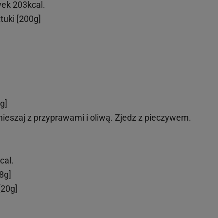
wek 203kcal.
tuki [200g]
g]
ieszaj z przyprawami i oliwą. Zjedz z pieczywem.
cal.
28g]
[20g]