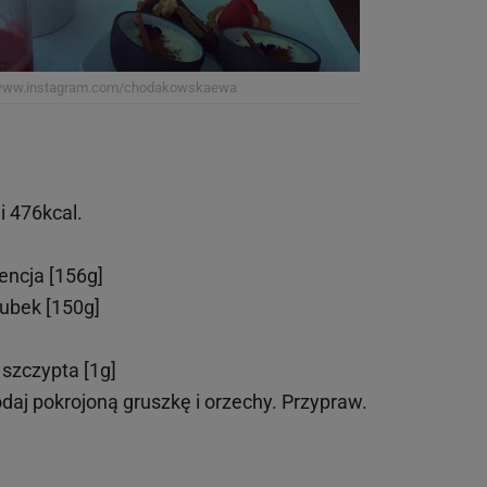
ww.instagram.com/chodakowskaewa
i 476kcal.
encja [156g]
kubek [150g]
szczypta [1g]
odaj pokrojoną gruszkę i orzechy. Przypraw.