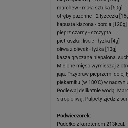
marchew - mała sztuka [60g]
otręby pszenne - 2 łyżeczki [15
kapusta kiszona - porcja [120g]
pieprz czarny - szczypta
pietruszka, liście - łyżka [4g]
oliwa z oliwek - łyżka [10g]
kasza gryczana niepalona, sucha
Mielone mięso wymieszaj z otr
jaja. Przypraw pieprzem, dolej ł
piekarniku (w 180'C) w naczy
Podlewaj delikatnie wodą. Marc
skrop oliwą. Pulpety zjedz z s
Podwieczorek
:
Pudełko z karotenem 213kcal.