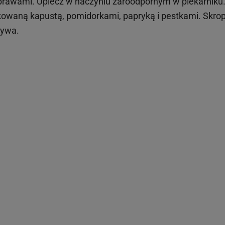
yprawami. Upiecz w naczyniu żaroodpornym w piekarniku
owaną kapustą, pomidorkami, papryką i pestkami. Skro
zywa.