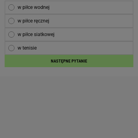
w piłce wodnej
w piłce ręcznej
w piłce siatkowej
w tenisie
NASTĘPNE PYTANIE