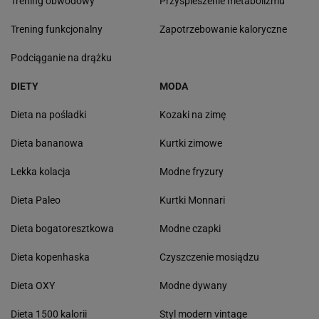
Trening obwodowy
Przyśpieszenie metabolizmu
Trening funkcjonalny
Zapotrzebowanie kaloryczne
Podciąganie na drążku
DIETY
MODA
Dieta na pośladki
Kozaki na zimę
Dieta bananowa
Kurtki zimowe
Lekka kolacja
Modne fryzury
Dieta Paleo
Kurtki Monnari
Dieta bogatoresztkowa
Modne czapki
Dieta kopenhaska
Czyszczenie mosiądzu
Dieta OXY
Modne dywany
Dieta 1500 kalorii
Styl modern vintage