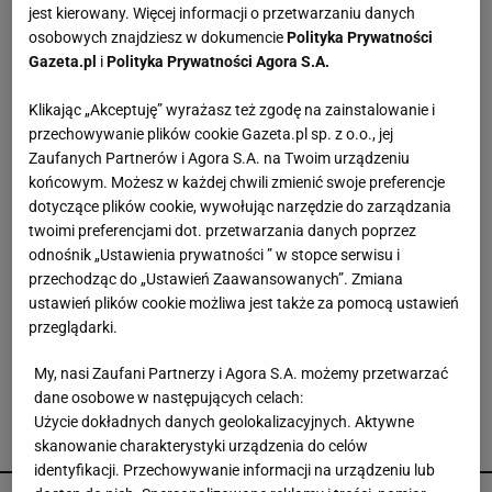
jest kierowany. Więcej informacji o przetwarzaniu danych
Musk: "Pieniądze nie będą miały znaczenia w
osobowych znajdziesz w dokumencie
Polityka Prywatności
2036 roku". Ekonomiści: To mrzonka i
Gazeta.pl
i
Polityka Prywatności Agora S.A.
autorytarna utopia
Klikając „Akceptuję” wyrażasz też zgodę na zainstalowanie i
Jeden z najbardziej poszukiwanych ludzi na
przechowywanie plików cookie Gazeta.pl sp. z o.o., jej
świecie już w areszcie
Zaufanych Partnerów i Agora S.A. na Twoim urządzeniu
końcowym. Możesz w każdej chwili zmienić swoje preferencje
dotyczące plików cookie, wywołując narzędzie do zarządzania
Waldemar Żurek: Ogrywamy prezydenta. To nasz
twoimi preferencjami dot. przetwarzania danych poprzez
wielki sukces
odnośnik „Ustawienia prywatności ” w stopce serwisu i
przechodząc do „Ustawień Zaawansowanych”. Zmiana
ustawień plików cookie możliwa jest także za pomocą ustawień
Putin rozmawiał ze zmarłym wojskowym?
przeglądarki.
Zaskakujące doniesienia
My, nasi Zaufani Partnerzy i Agora S.A. możemy przetwarzać
dane osobowe w następujących celach:
Użycie dokładnych danych geolokalizacyjnych. Aktywne
skanowanie charakterystyki urządzenia do celów
POLECAMY
identyfikacji. Przechowywanie informacji na urządzeniu lub