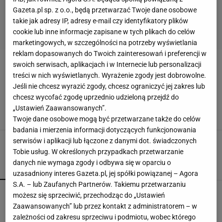
Gazeta.pl sp. z o.o., będą przetwarzać Twoje dane osobowe
takie jak adresy IP, adresy e-mail czy identyfikatory plików
cookie lub inne informacje zapisane w tych plikach do celów
marketingowych, w szczególności na potrzeby wyświetlania
reklam dopasowanych do Twoich zainteresowań i preferencji w
swoich serwisach, aplikacjach i w Internecie lub personalizacji
WYCIECZKI
treści w nich wyświetlanych. Wyrażenie zgody jest dobrowolne.
Jeśli nie chcesz wyrazić zgody, chcesz ograniczyć jej zakres lub
Plecaki trekkingowe - wybierz najlepsze
chcesz wycofać zgodę uprzednio udzieloną przejdź do
modele na wymagające wyprawy
„Ustawień Zaawansowanych”.
AKCESORIA
GÓRY
PLECAKI
SPORT
TREKKING
Twoje dane osobowe mogą być przetwarzane także do celów
badania i mierzenia informacji dotyczących funkcjonowania
serwisów i aplikacji lub łączone z danymi dot. świadczonych
Tobie usług. W określonych przypadkach przetwarzanie
danych nie wymaga zgody i odbywa się w oparciu o
POPULARNE
NAJNOWSZE
uzasadniony interes Gazeta.pl, jej spółki powiązanej – Agora
S.A. – lub Zaufanych Partnerów. Takiemu przetwarzaniu
Chcą likwidacji systemu kaucyjnego. Projekt już
możesz się sprzeciwić, przechodząc do „Ustawień
w Sejmie. Zaskakujące poparcie. "Zrobiliśmy z
Zaawansowanych” lub przez kontakt z administratorem – w
ludzi śmieciarzy"
zależności od zakresu sprzeciwu i podmiotu, wobec którego