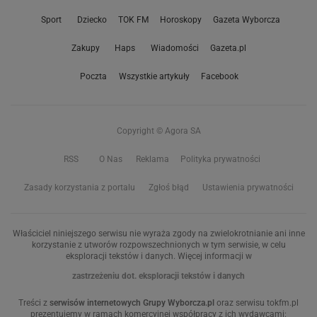
Sport
Dziecko
TOK FM
Horoskopy
Gazeta Wyborcza
Zakupy
Haps
Wiadomości
Gazeta.pl
Poczta
Wszystkie artykuły
Facebook
Copyright © Agora SA
RSS
O Nas
Reklama
Polityka prywatności
Zasady korzystania z portalu
Zgłoś błąd
Ustawienia prywatności
Właściciel niniejszego serwisu nie wyraża zgody na zwielokrotnianie ani inne
korzystanie z utworów rozpowszechnionych w tym serwisie, w celu
eksploracji tekstów i danych. Więcej informacji w
zastrzeżeniu dot. eksploracji tekstów i danych
Treści z
serwisów internetowych Grupy Wyborcza.pl
oraz serwisu tokfm.pl
prezentujemy w ramach komercyjnej współpracy z ich wydawcami: