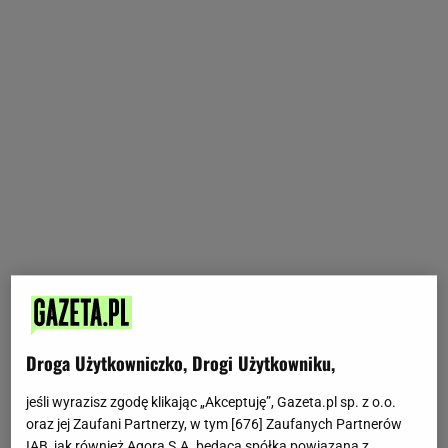
Droga Użytkowniczko, Drogi Użytkowniku,
jeśli wyrazisz zgodę klikając „Akceptuję”, Gazeta.pl sp. z o.o.
oraz jej Zaufani Partnerzy, w tym [
676
] Zaufanych Partnerów
IAB, jak również Agora S.A. będąca spółką powiązaną z