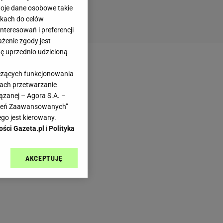
woje dane osobowe takie
likach do celów
teresowań i preferencji
ażenie zgody jest
dę uprzednio udzieloną
yczących funkcjonowania
kach przetwarzanie
ązanej – Agora S.A. –
awień Zaawansowanych”
go jest kierowany.
ości Gazeta.pl
i
Polityka
AKCEPTUJĘ
l sp. z o.o., jej
ić swoje preferencje
arzania danych poprzez
ych”. Zmiana ustawień