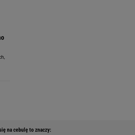
ach:
 celów identyfikacji.
omiar reklam i treści,
no
ch,
ię na cebulę to znaczy: