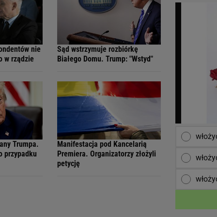
ondentów nie
Sąd wstrzymuje rozbiórkę
o w rządzie
Białego Domu. Trump: "Wstyd"
włożyć
lany Trumpa.
Manifestacja pod Kancelarią
o przypadku
Premiera. Organizatorzy złożyli
włożyć
petycję
włoży