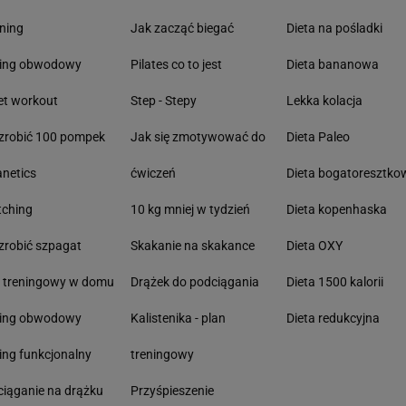
ning
Jak zacząć biegać
Dieta na pośladki
ning obwodowy
Pilates co to jest
Dieta bananowa
et workout
Step - Stepy
Lekka kolacja
zrobić 100 pompek
Jak się zmotywować do
Dieta Paleo
anetics
ćwiczeń
Dieta bogatoresztko
tching
10 kg mniej w tydzień
Dieta kopenhaska
zrobić szpagat
Skakanie na skakance
Dieta OXY
n treningowy w domu
Drążek do podciągania
Dieta 1500 kalorii
ning obwodowy
Kalistenika - plan
Dieta redukcyjna
ing funkcjonalny
treningowy
iąganie na drążku
Przyśpieszenie