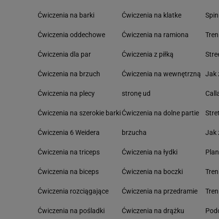
Ćwiczenia na barki
Ćwiczenia na klatke
Spin
Ćwiczenia oddechowe
Ćwiczenia na ramiona
Tre
Ćwiczenia dla par
Ćwiczenia z piłką
Stre
Ćwiczenia na brzuch
Ćwiczenia na wewnętrzną
Jak 
Ćwiczenia na plecy
stronę ud
Call
Ćwiczenia na szerokie barki
Ćwiczenia na dolne partie
Stre
Ćwiczenia 6 Weidera
brzucha
Jak 
Ćwiczenia na triceps
Ćwiczenia na łydki
Pla
Ćwiczenia na biceps
Ćwiczenia na boczki
Tre
Ćwiczenia rozciągające
Ćwiczenia na przedramie
Tren
Ćwiczenia na pośladki
Ćwiczenia na drążku
Podc