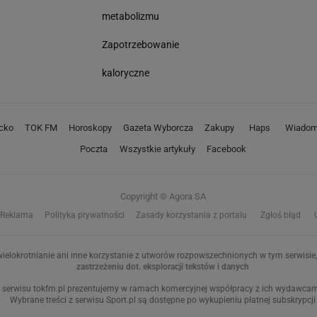
metabolizmu
Zapotrzebowanie
kaloryczne
cko
TOK FM
Horoskopy
Gazeta Wyborcza
Zakupy
Haps
Wiadom
Poczta
Wszystkie artykuły
Facebook
Copyright © Agora SA
Reklama
Polityka prywatności
Zasady korzystania z portalu
Zgłoś błąd
ielokrotnianie ani inne korzystanie z utworów rozpowszechnionych w tym serwisie, 
zastrzeżeniu dot. eksploracji tekstów i danych
 serwisu tokfm.pl prezentujemy w ramach komercyjnej współpracy z ich wydawcami:
Wybrane treści z serwisu Sport.pl są dostępne po wykupieniu płatnej subskrypcji