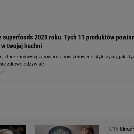
rzy i Agora S.A. możemy przetwarzać dane osobowe w następujących cel
 geolokalizacyjnych. Aktywne skanowanie charakterystyki urządzenia do
 na urządzeniu lub dostęp do nich. Spersonalizowane reklamy i treści, p
zanie usług.
Lista Zaufanych Partnerów
e superfoods 2020 roku. Tych 11 produktów powin
 w twojej kuchni
s, które zachwycą zarówno fanów zdrowego stylu życia, jak i ty
 się zdrowo odżywiać.
Y PR
1/15
Ubrać s