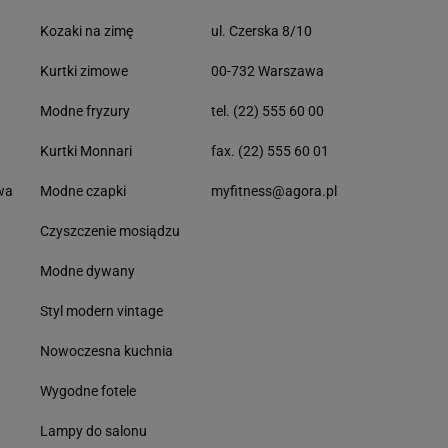
Kozaki na zimę
ul. Czerska 8/10
Kurtki zimowe
00-732 Warszawa
Modne fryzury
tel. (22) 555 60 00
Kurtki Monnari
fax. (22) 555 60 01
wa
Modne czapki
myfitness@agora.pl
Czyszczenie mosiądzu
Modne dywany
Styl modern vintage
Nowoczesna kuchnia
Wygodne fotele
Lampy do salonu