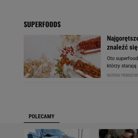
My, nasi Zaufani Partne
Użycie dokładnych danych
Przechowywanie informacji
SUPERFOODS
badnie odbiorców i uleps
Najgorętsz
znaleźć się
Oto superfood
którzy starają
MATERIAŁ PROMOCYJN
POLECAMY