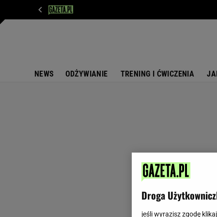
WIADOMOŚCI
NEXT
SPORT
PLOTEK
D
NEWS
ODŻYWIANIE
TRENING I ĆWICZENIA
JA
Droga Użytkownicz
jeśli wyrazisz zgodę klika