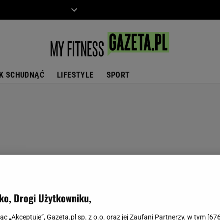
ZIECKO
MOTO
K SCHUDNĄĆ
LIFESTYLE
SPORT
ko, Drogi Użytkowniku,
jąc „Akceptuję”, Gazeta.pl sp. z o.o. oraz jej Zaufani Partnerzy, w tym [
67