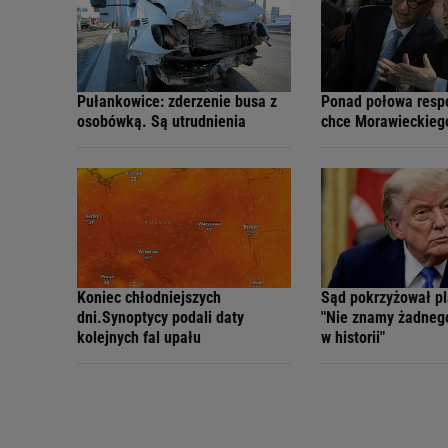
Pułankowice: zderzenie busa z
Ponad połowa resp
osobówką. Są utrudnienia
chce Morawieckieg
Koniec chłodniejszych
Sąd pokrzyżował p
dni.Synoptycy podali daty
"Nie znamy żadneg
kolejnych fal upału
w historii"