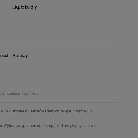
Ciepłe kołdry
ości
Gazeta.pl
Ustawienia prywatności
w celu eksploracji tekstów i danych. Więcej informacji w
 Wyborcza sp. z o.o. oraz Grupą Radiową Agory sp. z o.o.