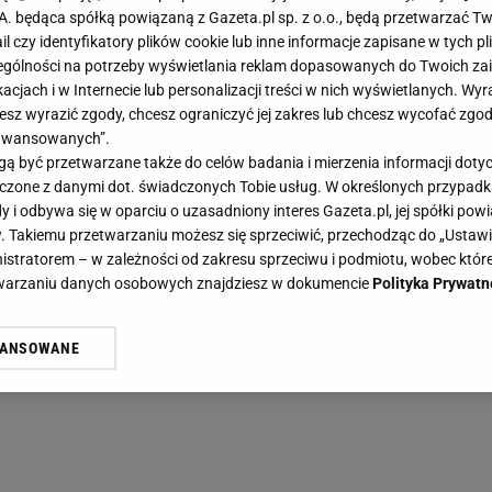
.A. będąca spółką powiązaną z Gazeta.pl sp. z o.o., będą przetwarzać T
ail czy identyfikatory plików cookie lub inne informacje zapisane w tych p
gólności na potrzeby wyświetlania reklam dopasowanych do Twoich zain
acjach i w Internecie lub personalizacji treści w nich wyświetlanych. Wyr
cesz wyrazić zgody, chcesz ograniczyć jej zakres lub chcesz wycofać zgo
aawansowanych”.
 być przetwarzane także do celów badania i mierzenia informacji dot
 łączone z danymi dot. świadczonych Tobie usług. W określonych przypad
i odbywa się w oparciu o uzasadniony interes Gazeta.pl, jej spółki powi
. Takiemu przetwarzaniu możesz się sprzeciwić, przechodząc do „Ust
nistratorem – w zależności od zakresu sprzeciwu i podmiotu, wobec które
etwarzaniu danych osobowych znajdziesz w dokumencie
Polityka Prywatn
WANSOWANE
żasz też zgodę na zainstalowanie i przechowywanie plików cookie Gazeta.p
gora S.A. na Twoim urządzeniu końcowym. Możesz w każdej chwili zmien
 wywołując narzędzie do zarządzania twoimi preferencjami dot. przetw
ywatności ” w stopce serwisu i przechodząc do „Ustawień Zaawansowan
st także za pomocą ustawień przeglądarki.