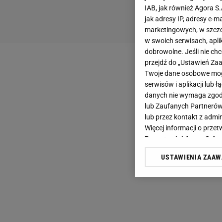
IAB, jak również Agora S
jak adresy IP, adresy e-m
marketingowych, w szcze
w swoich serwisach, aplik
dobrowolne. Jeśli nie ch
przejdź do „Ustawień Z
Twoje dane osobowe mogą
serwisów i aplikacji lub
danych nie wymaga zgody 
lub Zaufanych Partnerów
lub przez kontakt z admi
Więcej informacji o prz
Prywatności Agora S.A.
USTAWIENIA ZAA
Klikając „Akceptuję” wyra
Zaufanych Partnerów i A
dotyczące plików cookie,
odnośnik „Ustawienia pr
plików cookie możliwa je