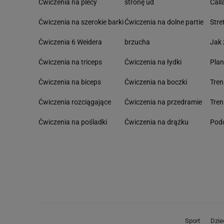
Ćwiczenia na plecy
stronę ud
Call
Ćwiczenia na szerokie barki
Ćwiczenia na dolne partie
Stre
Ćwiczenia 6 Weidera
brzucha
Jak 
Ćwiczenia na triceps
Ćwiczenia na łydki
Pla
Ćwiczenia na biceps
Ćwiczenia na boczki
Tre
Ćwiczenia rozciągające
Ćwiczenia na przedramie
Tren
Ćwiczenia na pośladki
Ćwiczenia na drążku
Podc
Sport
Dzie