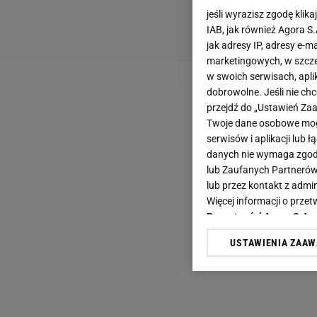
jeśli wyrazisz zgodę klika
IAB, jak również Agora S
jak adresy IP, adresy e-m
marketingowych, w szcze
w swoich serwisach, aplik
dobrowolne. Jeśli nie ch
przejdź do „Ustawień Z
Twoje dane osobowe mogą
serwisów i aplikacji lub
danych nie wymaga zgody 
lub Zaufanych Partnerów
lub przez kontakt z admi
Więcej informacji o prz
Prywatności Agora S.A.
USTAWIENIA ZAA
Klikając „Akceptuję” wyra
Zaufanych Partnerów i A
dotyczące plików cookie,
odnośnik „Ustawienia pr
plików cookie możliwa je