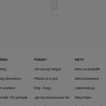
NING
PORADY
DIETY
ning
Jak zacząć biegać
Dieta na pośladki
ning obwodowy
Pilates co to jest
Dieta bananowa
et workout
Step - Stepy
Lekka kolacja
zrobić 100 pompek
Jak się zmotywować do
Dieta Paleo