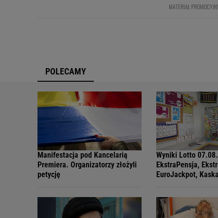
MATERIAŁ PROMOCYJN
POLECAMY
Manifestacja pod Kancelarią
Wyniki Lotto 07.08
Premiera. Organizatorzy złożyli
EkstraPensja, Ekst
petycję
EuroJackpot, Kask
MiniLotto, MultiMul