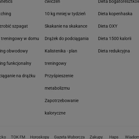
anetics
ćwiczeń
Dieta bogatoresztko
tching
10 kg mniej w tydzień
Dieta kopenhaska
zrobić szpagat
Skakanie na skakance
Dieta OXY
n treningowy w domu
Drążek do podciągania
Dieta 1500 kalorii
ning obwodowy
Kalistenika - plan
Dieta redukcyjna
ing funkcjonalny
treningowy
iąganie na drążku
Przyśpieszenie
metabolizmu
Zapotrzebowanie
kaloryczne
cko
TOK FM
Horoskopy
Gazeta Wyborcza
Zakupy
Haps
Wiadom