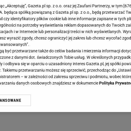
jąc „Akceptuję”, Gazeta.pl sp. z o.o. oraz jej Zaufani Partnerzy, w tym [
67
.A. będąca spółką powiązaną z Gazeta.pl sp. z o.o., będą przetwarzać T
ail czy identyfikatory plików cookie lub inne informacje zapisane w tych p
gólności na potrzeby wyświetlania reklam dopasowanych do Twoich zain
acjach i w Internecie lub personalizacji treści w nich wyświetlanych. Wyr
cesz wyrazić zgody, chcesz ograniczyć jej zakres lub chcesz wycofać zgo
aawansowanych”.
 być przetwarzane także do celów badania i mierzenia informacji dot
 łączone z danymi dot. świadczonych Tobie usług. W określonych przypad
i odbywa się w oparciu o uzasadniony interes Gazeta.pl, jej spółki powi
. Takiemu przetwarzaniu możesz się sprzeciwić, przechodząc do „Ust
nistratorem – w zależności od zakresu sprzeciwu i podmiotu, wobec które
etwarzaniu danych osobowych znajdziesz w dokumencie
Polityka Prywatn
WANSOWANE
żasz też zgodę na zainstalowanie i przechowywanie plików cookie Gazeta.p
gora S.A. na Twoim urządzeniu końcowym. Możesz w każdej chwili zmien
 wywołując narzędzie do zarządzania twoimi preferencjami dot. przetw
ywatności ” w stopce serwisu i przechodząc do „Ustawień Zaawansowan
st także za pomocą ustawień przeglądarki.