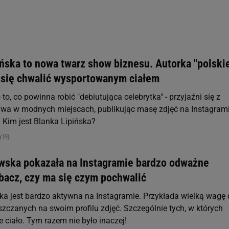
rzy i Agora S.A. możemy przetwarzać dane osobowe w następujących cel
 geolokalizacyjnych. Aktywne skanowanie charakterystyki urządzenia do
 na urządzeniu lub dostęp do nich. Spersonalizowane reklamy i treści, p
zanie usług.
Lista Zaufanych Partnerów
ińska to nowa twarz show biznesu. Autorka "polski
i się chwalić wysportowanym ciałem
to, co powinna robić "debiutująca celebrytka" - przyjaźni się z
wa w modnych miejscach, publikując masę zdjęć na Instagram
 Kim jest Blanka Lipińska?
Y PR
wska pokazała na Instagramie bardzo odważne
obacz, czy ma się czym pochwalić
a jest bardzo aktywna na Instagramie. Przykłada wielką wagę 
szczanych na swoim profilu zdjęć. Szczególnie tych, w których
 ciało. Tym razem nie było inaczej!