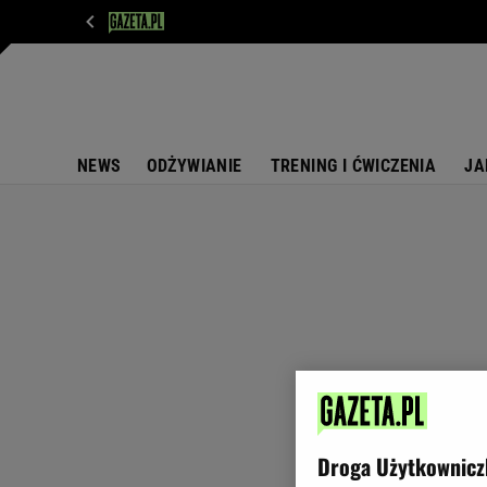
WIADOMOŚCI
NEXT
SPORT
PLOTEK
D
NEWS
ODŻYWIANIE
TRENING I ĆWICZENIA
JA
Droga Użytkownicz