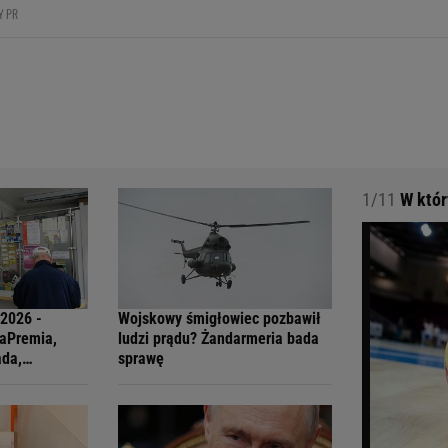
Y PR
1/11
W który
.2026 -
Wojskowy śmigłowiec pozbawił
raPremia,
ludzi prądu? Żandarmeria bada
ada,
sprawę
ti