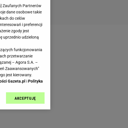
6
] Zaufanych Partnerów
woje dane osobowe takie
likach do celów
teresowań i preferencji
ażenie zgody jest
dę uprzednio udzieloną
yczących funkcjonowania
kach przetwarzanie
ązanej – Agora S.A. –
awień Zaawansowanych”
go jest kierowany.
ości Gazeta.pl
i
Polityka
AKCEPTUJĘ
l sp. z o.o., jej
ić swoje preferencje
arzania danych poprzez
ych”. Zmiana ustawień