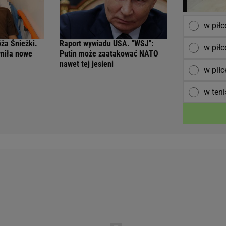
w pił
óża Śnieżki.
Raport wywiadu USA. "WSJ":
w piłc
wniła nowe
Putin może zaatakować NATO
nawet tej jesieni
w piłc
w teni