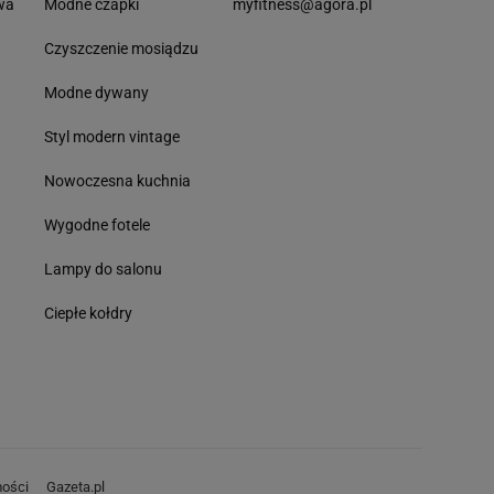
wa
Modne czapki
myfitness@agora.pl
Czyszczenie mosiądzu
Modne dywany
Styl modern vintage
Nowoczesna kuchnia
Wygodne fotele
Lampy do salonu
Ciepłe kołdry
ości
Gazeta.pl