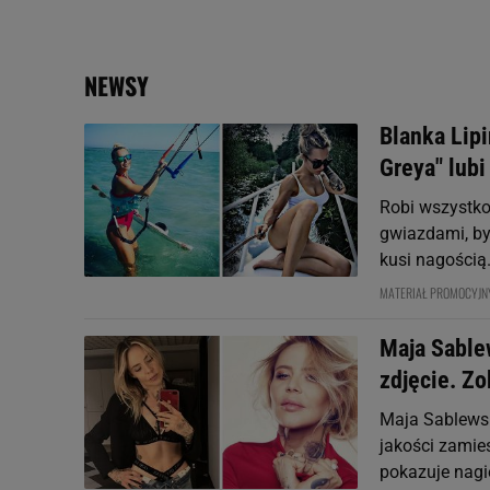
My, nasi Zaufani Partne
Użycie dokładnych danych
NEWSY
Przechowywanie informacji
badnie odbiorców i uleps
Blanka Lip
Greya" lub
Robi wszystko 
gwiazdami, by
kusi nagością.
MATERIAŁ PROMOCYJN
Maja Sable
zdjęcie. Z
Maja Sablewsk
jakości zamie
pokazuje nagie