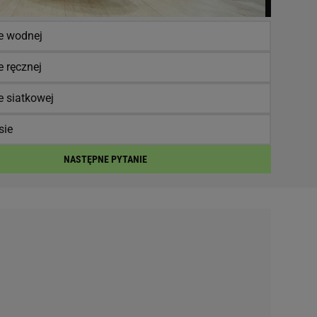
ce wodnej
e ręcznej
e siatkowej
sie
NASTĘPNE PYTANIE