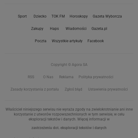
Sport
Dziecko
TOK FM
Horoskopy
Gazeta Wyborcza
Zakupy
Haps
Wiadomości
Gazeta.pl
Poczta
Wszystkie artykuły
Facebook
Copyright © Agora SA
RSS
O Nas
Reklama
Polityka prywatności
Zasady korzystania z portalu
Zgłoś błąd
Ustawienia prywatności
Właściciel niniejszego serwisu nie wyraża zgody na zwielokrotnianie ani inne
korzystanie z utworów rozpowszechnionych w tym serwisie, w celu
eksploracji tekstów i danych. Więcej informacji w
zastrzeżeniu dot. eksploracji tekstów i danych