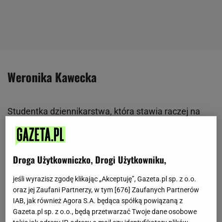
Weronika Kawecka
Studentka dziennikarstwa, która stawia raczej na
praktykę niż teorię. Do niedawna redaktorka portalu
myfitness.pl, obecnie autorka SEO w redakcji
plotek.pl.
Droga Użytkowniczko, Drogi Użytkowniku,
Swoje pierwsze dziennikarskie kroki stawiała w
jeśli wyrazisz zgodę klikając „Akceptuję”, Gazeta.pl sp. z o.o.
Agorze i to właśnie z tym miejscem związała się na
oraz jej Zaufani Partnerzy, w tym [
676
] Zaufanych Partnerów
IAB, jak również Agora S.A. będąca spółką powiązaną z
dłużej. Po odbyciu stażu w rock radiu złapała za
Gazeta.pl sp. z o.o., będą przetwarzać Twoje dane osobowe
klawiaturę i zaczęła pisać dla myfitness.pl. Sama