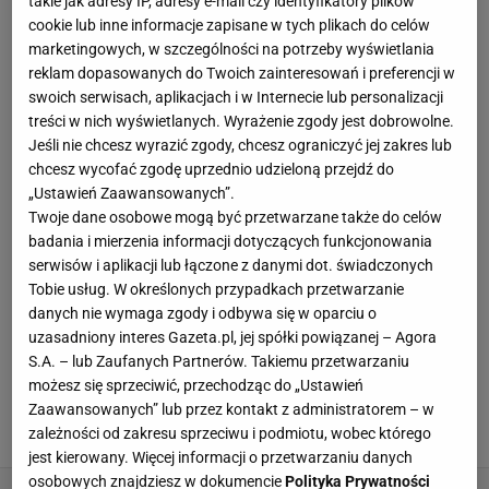
takie jak adresy IP, adresy e-mail czy identyfikatory plików
interesuje się zdrowym stylem życia i trenuje, jednak
cookie lub inne informacje zapisane w tych plikach do celów
lubi też wiedzieć, co w show-biznesie piszczy.
marketingowych, w szczególności na potrzeby wyświetlania
reklam dopasowanych do Twoich zainteresowań i preferencji w
Obecnie pracuje dla portalu plotek.pl jako autor SEO.
swoich serwisach, aplikacjach i w Internecie lub personalizacji
Ma za sobą trzy lata studiów dziennikarskich, ale to
treści w nich wyświetlanych. Wyrażenie zgody jest dobrowolne.
dopiero początek przygody. Prywatnie jest
Jeśli nie chcesz wyrazić zgody, chcesz ograniczyć jej zakres lub
chcesz wycofać zgodę uprzednio udzieloną przejdź do
miłośniczką cięższych brzmień i mocniejszej
„Ustawień Zaawansowanych”.
literatury, uwielbia podróżować. Nie wyobraża sobie
Twoje dane osobowe mogą być przetwarzane także do celów
dnia bez kawy, a najlepiej kilku.
badania i mierzenia informacji dotyczących funkcjonowania
serwisów i aplikacji lub łączone z danymi dot. świadczonych
Tobie usług. W określonych przypadkach przetwarzanie
WSZYSTKIE ARTYKUŁY
danych nie wymaga zgody i odbywa się w oparciu o
uzasadniony interes Gazeta.pl, jej spółki powiązanej – Agora
Anna Lewandowska o roślinnych źródłach
S.A. – lub Zaufanych Partnerów. Takiemu przetwarzaniu
białka. Na jakie produkty należy zwrócić
możesz się sprzeciwić, przechodząc do „Ustawień
szczególną uwagę?
Zaawansowanych” lub przez kontakt z administratorem – w
26 PAŹDZIERNIKA 2020, 16:23
zależności od zakresu sprzeciwu i podmiotu, wobec którego
MATERIAŁ PROMOCYJNY PR
jest kierowany. Więcej informacji o przetwarzaniu danych
osobowych znajdziesz w dokumencie
Polityka Prywatności