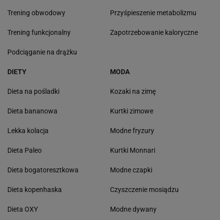
Trening obwodowy
Przyśpieszenie metabolizmu
Trening funkcjonalny
Zapotrzebowanie kaloryczne
Podciąganie na drążku
DIETY
MODA
Dieta na pośladki
Kozaki na zimę
Dieta bananowa
Kurtki zimowe
Lekka kolacja
Modne fryzury
Dieta Paleo
Kurtki Monnari
Dieta bogatoresztkowa
Modne czapki
Dieta kopenhaska
Czyszczenie mosiądzu
Dieta OXY
Modne dywany