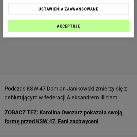
USTAWIENIA ZAAWANSOWANE
AKCEPTUJĘ
Podczas KSW 47 Damian Janikowski zmierzy się z
debiutującym w federacji Aleksandrem Illiciem.
ZOBACZ TEŻ:
Karolina Owczarz pokazała swoją
formę przed KSW 47. Fani zachwyceni