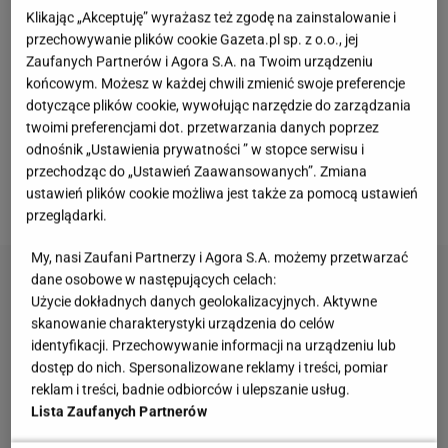
Klikając „Akceptuję” wyrażasz też zgodę na zainstalowanie i
podczas KSW 39, które odbywało się na Stadionie
przechowywanie plików cookie Gazeta.pl sp. z o.o., jej
Narodowym. Bilans walk Janikowskiego wygląda
Zaufanych Partnerów i Agora S.A. na Twoim urządzeniu
następująco 3-1. Trzy wygrane pojedynki z Gerardo
końcowym. Możesz w każdej chwili zmienić swoje preferencje
dotyczące plików cookie, wywołując narzędzie do zarządzania
Julio Gallegos’em, Antonim Chmielewskm i
twoimi preferencjami dot. przetwarzania danych poprzez
Yannickiem Bahati. Zawodnik Berkut WCA Fight
odnośnik „Ustawienia prywatności ” w stopce serwisu i
Team musiał ulec bardziej dosiadczonemu
przechodząc do „Ustawień Zaawansowanych”. Zmiana
ustawień plików cookie możliwa jest także za pomocą ustawień
Michałowi Materli.
przeglądarki.
My, nasi Zaufani Partnerzy i Agora S.A. możemy przetwarzać
dane osobowe w następujących celach:
Użycie dokładnych danych geolokalizacyjnych. Aktywne
skanowanie charakterystyki urządzenia do celów
identyfikacji. Przechowywanie informacji na urządzeniu lub
dostęp do nich. Spersonalizowane reklamy i treści, pomiar
reklam i treści, badnie odbiorców i ulepszanie usług.
Lista Zaufanych Partnerów