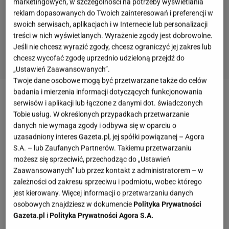
marketingowych, w szczególności na potrzeby wyświetlania
reklam dopasowanych do Twoich zainteresowań i preferencji w
swoich serwisach, aplikacjach i w Internecie lub personalizacji
treści w nich wyświetlanych. Wyrażenie zgody jest dobrowolne.
Jeśli nie chcesz wyrazić zgody, chcesz ograniczyć jej zakres lub
chcesz wycofać zgodę uprzednio udzieloną przejdź do
„Ustawień Zaawansowanych”.
Twoje dane osobowe mogą być przetwarzane także do celów
badania i mierzenia informacji dotyczących funkcjonowania
Damian Janikowski vs. Aleksandar Ilić
serwisów i aplikacji lub łączone z danymi dot. świadczonych
Tobie usług. W określonych przypadkach przetwarzanie
danych nie wymaga zgody i odbywa się w oparciu o
Damian Janikowski
podczas Igrzysk Olimpijskich w
uzasadniony interes Gazeta.pl, jej spółki powiązanej – Agora
Londynie
w 2012 roku zdobył brązowy medal
w
S.A. – lub Zaufanych Partnerów. Takiemu przetwarzaniu
zapasach w stylu klasycznym w kategorii wagowej
możesz się sprzeciwić, przechodząc do „Ustawień
Zaawansowanych” lub przez kontakt z administratorem – w
do 84 kg. Fani zapasów z pewnością pamiętają jego
zależności od zakresu sprzeciwu i podmiotu, wobec którego
walki i to jak Damian cieszył się z wygranej (wykonał
jest kierowany. Więcej informacji o przetwarzaniu danych
na swoim trenerze - Ryszardzie Wolnym suplesa).
osobowych znajdziesz w dokumencie
Polityka Prywatności
Gazeta.pl
i
Polityka Prywatności Agora S.A.
Wrocławianin zadebiutował w KSW w maju 2017