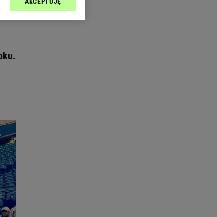
AKCEPTUJĘ
l sp. z o.o., jej
ić swoje preferencje
arzania danych poprzez
ych”. Zmiana ustawień
oku.
ach:
 celów identyfikacji.
omiar reklam i treści,