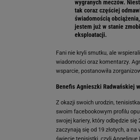
wygranych meczów. Nieste
tak coraz częściej odmaw
świadomością obciążenia, 
jestem już w stanie zmob
eksploatacji.
Fani nie kryli smutku, ale wspieral
wiadomości oraz komentarzy. Agn
wsparcie, postanowiła zorganizowa
Benefis Agnieszki Radwańskiej 
Z okazji swoich urodzin, tenisis
swoim facebookowym profilu opub
swojej kariery, który odbędzie się
zaczynają się od 19 złotych, a n
świecie tenisistki, czyli Angelique