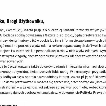
ko, Drogi Użytkowniku,
jąc „Akceptuję”, Gazeta.pl sp. z o.o. oraz jej Zaufani Partnerzy, w tym [
67
.A. będąca spółką powiązaną z Gazeta.pl sp. z o.o., będą przetwarzać T
ail czy identyfikatory plików cookie lub inne informacje zapisane w tych p
gólności na potrzeby wyświetlania reklam dopasowanych do Twoich zain
acjach i w Internecie lub personalizacji treści w nich wyświetlanych. Wyr
cesz wyrazić zgody, chcesz ograniczyć jej zakres lub chcesz wycofać zgo
aawansowanych”.
 być przetwarzane także do celów badania i mierzenia informacji dot
 łączone z danymi dot. świadczonych Tobie usług. W określonych przypad
i odbywa się w oparciu o uzasadniony interes Gazeta.pl, jej spółki powi
. Takiemu przetwarzaniu możesz się sprzeciwić, przechodząc do „Ust
nistratorem – w zależności od zakresu sprzeciwu i podmiotu, wobec które
etwarzaniu danych osobowych znajdziesz w dokumencie
Polityka Prywatn
 pożegna się z fanami podczas