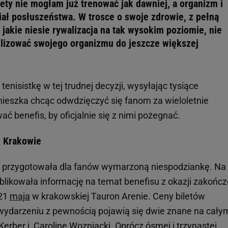
ty nie mogłam już trenować jak dawniej, a organizm i
iał posłuszeństwa. W trosce o swoje zdrowie, z pełną
jakie niesie rywalizacja na tak wysokim poziomie, nie
ilizować swojego organizmu do jeszcze większej
i tenisistkę w tej trudnej decyzji, wysyłając tysiące
ieszka chcąc odwdzięczyć się fanom za wieloletnie
ć benefis, by oficjalnie się z nimi pożegnać.
w Krakowie
tka przygotowała dla fanów wymarzoną niespodziankę. Na
likowała informację na temat benefisu z okazji zakończ
 21
maja
w krakowskiej Tauron Arenie. Ceny biletów
a wydarzeniu z pewnością pojawią się dwie znane na cały
 Kerber i
Caroline Wozniacki
. Oprócz ósmej i trzynastej