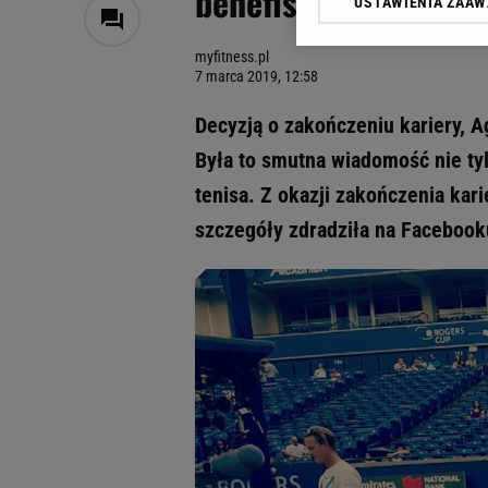
benefisu w Krakowie
USTAWIENIA ZAA
Klikając „Akceptuję” wyra
Zaufanych Partnerów i A
myfitness.pl
dotyczące plików cookie,
7 marca 2019, 12:58
odnośnik „Ustawienia pr
plików cookie możliwa je
Decyzją o zakończeniu kariery, A
My, nasi Zaufani Partne
Była to smutna wiadomość nie ty
Użycie dokładnych danych
tenisa. Z okazji zakończenia kar
Przechowywanie informacji
badnie odbiorców i uleps
szczegóły zdradziła na Facebook