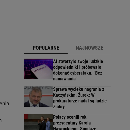
POPULARNE
NAJNOWSZE
AI stworzyło swoje ludzkie
odpowiedniki i próbowało
dokonać cyberataku. "Bez
namawiania"
Sprawa wycieku nagrania z
Kaczyńskim. Żurek: W
prokuraturze nadal są ludzie
enia
Ziobry
Polacy ocenili rok
m
prezydentury Karola
Nawrockiego. Sondaże