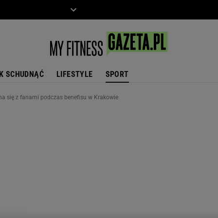
ZIECKO
MOTO
K SCHUDNĄĆ
LIFESTYLE
SPORT
 się z fanami podczas benefisu w Krakowie