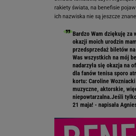
rakiety świata, na benefisie pojaw
ich nazwiska nie są jeszcze znane
Bardzo Wam dziękuję za w
okazji moich urodzin mam
przedsprzedaż biletów na
Was wszystkich na mój ben
nadarzyła się okazja na o
dla fanów tenisa sporo at
kortu: Caroline Wozniack
muzyczne, aktorskie, wi
niepowtarzalna.Jeśli tylk
21 maja! - napisała Agni