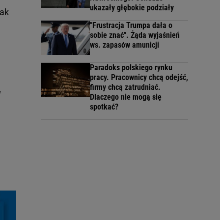
ukazały głębokie podziały
nak
"Frustracja Trumpa dała o
sobie znać". Żąda wyjaśnień
ws. zapasów amunicji
Paradoks polskiego rynku
pracy. Pracownicy chcą odejść,
firmy chcą zatrudniać.
w
Dlaczego nie mogą się
spotkać?