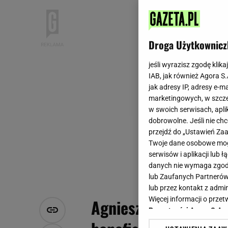
Droga Użytkownicz
jeśli wyrazisz zgodę klika
IAB, jak również Agora S
jak adresy IP, adresy e-m
marketingowych, w szcze
w swoich serwisach, aplik
dobrowolne. Jeśli nie ch
przejdź do „Ustawień Z
Twoje dane osobowe mogą
serwisów i aplikacji lub
danych nie wymaga zgody 
lub Zaufanych Partnerów
lub przez kontakt z admi
Więcej informacji o prz
Agnieszka Radwańska
Prywatności Agora S.A.