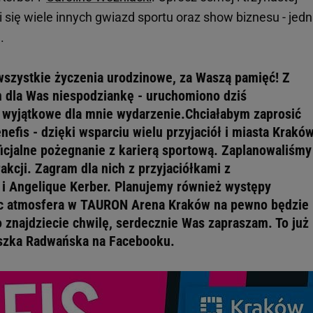
i się wiele innych gwiazd sportu oraz show biznesu - jed
.
szystkie życzenia urodzinowe, za Waszą pamięć! Z
 dla Was niespodziankę - uruchomiono dziś
 wyjątkowe dla mnie wydarzenie.Chciałabym zaprosić
efis - dzięki wsparciu wielu przyjaciół i miasta Krakó
ficjalne pożegnanie z karierą sportową. Zaplanowaliśmy
rakcji. Zagram dla nich z przyjaciółkami z
i i Angelique Kerber. Planujemy również występy
ęc atmosfera w TAURON Arena Kraków na pewno będzie
o znajdziecie chwilę, serdecznie Was zapraszam. To już
eszka Radwańska na Facebooku.