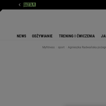
WIADOMOŚCI
NEXT
SPORT
PLOTEK
D
NEWS
ODŻYWIANIE
TRENING I ĆWICZENIA
JA
Myfitness
sport
Agnieszka Radwańska pożegna