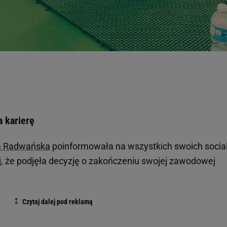
 karierę
a Radwańska
poinformowała na wszystkich swoich socia
j, że podjęła decyzję o zakończeniu swojej zawodowej