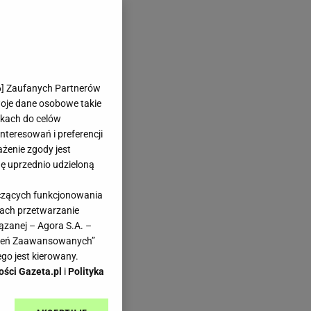
6
] Zaufanych Partnerów
woje dane osobowe takie
likach do celów
teresowań i preferencji
ażenie zgody jest
dę uprzednio udzieloną
yczących funkcjonowania
kach przetwarzanie
ązanej – Agora S.A. –
awień Zaawansowanych”
go jest kierowany.
ości Gazeta.pl
i
Polityka