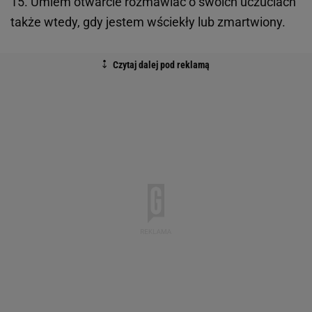
15. Umiem otwarcie rozmawiać o swoich uczuciach
także wtedy, gdy jestem wściekły lub zmartwiony.