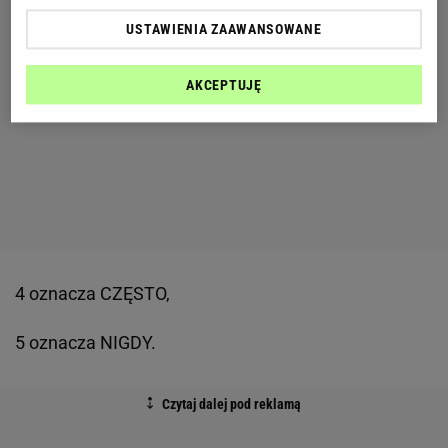
USTAWIENIA ZAAWANSOWANE
AKCEPTUJĘ
4 oznacza CZĘSTO,
5 oznacza NIGDY.