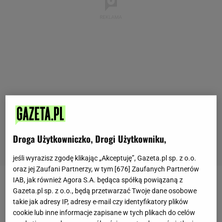
Droga Użytkowniczko, Drogi Użytkowniku,
jeśli wyrazisz zgodę klikając „Akceptuję”, Gazeta.pl sp. z o.o.
oraz jej Zaufani Partnerzy, w tym [
676
] Zaufanych Partnerów
IAB, jak również Agora S.A. będąca spółką powiązaną z
Poniższy kwestionariusz pomoże ci określić swoją
Gazeta.pl sp. z o.o., będą przetwarzać Twoje dane osobowe
podatność na negatywne skutki stresu. Oceniając
takie jak adresy IP, adresy e-mail czy identyfikatory plików
cookie lub inne informacje zapisane w tych plikach do celów
prawdziwość poniższych stwierdzeń, przyznawaj