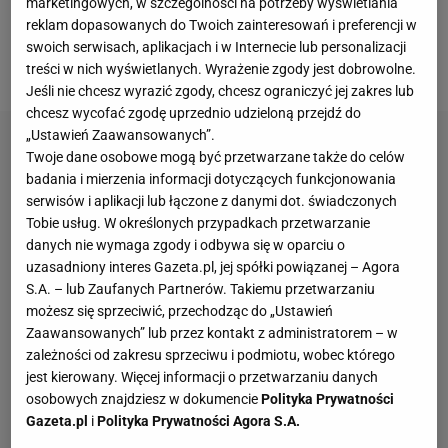
marketingowych, w szczególności na potrzeby wyświetlania
sobie punkty - od 1 do 5, gdzie:
reklam dopasowanych do Twoich zainteresowań i preferencji w
swoich serwisach, aplikacjach i w Internecie lub personalizacji
1 oznacza ZAWSZE,
treści w nich wyświetlanych. Wyrażenie zgody jest dobrowolne.
Jeśli nie chcesz wyrazić zgody, chcesz ograniczyć jej zakres lub
chcesz wycofać zgodę uprzednio udzieloną przejdź do
„Ustawień Zaawansowanych”.
Twoje dane osobowe mogą być przetwarzane także do celów
badania i mierzenia informacji dotyczących funkcjonowania
serwisów i aplikacji lub łączone z danymi dot. świadczonych
Tobie usług. W określonych przypadkach przetwarzanie
danych nie wymaga zgody i odbywa się w oparciu o
uzasadniony interes Gazeta.pl, jej spółki powiązanej – Agora
S.A. – lub Zaufanych Partnerów. Takiemu przetwarzaniu
możesz się sprzeciwić, przechodząc do „Ustawień
Zaawansowanych” lub przez kontakt z administratorem – w
zależności od zakresu sprzeciwu i podmiotu, wobec którego
jest kierowany. Więcej informacji o przetwarzaniu danych
osobowych znajdziesz w dokumencie
Polityka Prywatności
Gazeta.pl
i
Polityka Prywatności Agora S.A.