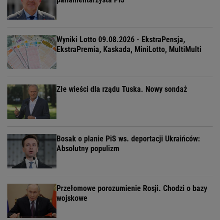
Wyniki Lotto 09.08.2026 - EkstraPensja,
EkstraPremia, Kaskada, MiniLotto, MultiMulti
Złe wieści dla rządu Tuska. Nowy sondaż
Bosak o planie PiS ws. deportacji Ukraińców:
Absolutny populizm
Przełomowe porozumienie Rosji. Chodzi o bazy
wojskowe