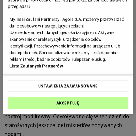
przeglądarki.
My, nasi Zaufani Partnerzy i Agora S.A. możemy przetwarzać
dane osobowe w następujących celach:
Użycie dokładnych danych geolokalizacyjnych. Aktywne
skanowanie charakterystyki urządzenia do celów
identyfikacji. Przechowywanie informacji na urządzeniu lub
dostęp do nich. Spersonalizowane reklamy i treści, pomiar
Czy w wigilię można jeść mięso?
reklam i treści, badnie odbiorców i ulepszanie usług.
Lista Zaufanych Partnerów
Wigilia to specjalny dzień. Zaczynamy wtedy
ucztować wraz z pierwszą gwiazdką. Pierwotnie
USTAWIENIA ZAAWANSOWANE
wigilia oznaczała nocne nabożeństwo, które
przygotowywać miało do uroczystości właściwej.
AKCEPTUJĘ
Miało ono charakter pokutny. Wprowadzało w
nastrój modlitewny. Odwoływano się w ten dzień do
starożytnych jeszcze idei misteriów odbywanych
nocami.