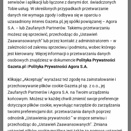
serwisów i aplikacji lub łączone z danymi dot. świadczonych
Tobie usług. W określonych przypadkach przetwarzanie
danych nie wymaga zgody i odbywa się w oparciu o
uzasadniony interes Gazeta.pl, jej spółki powiązanej – Agora
S.A. – lub Zaufanych Partnerów. Takiemu przetwarzaniu
możesz się sprzeciwić, przechodząc do „Ustawień
Zaawansowanych” lub przez kontakt z administratorem – w
zależności od zakresu sprzeciwu i podmiotu, wobec którego
jest kierowany. Więcej informacji o przetwarzaniu danych
osobowych znajdziesz w dokumencie
Polityka Prywatności
Gazeta.pl
i
Polityka Prywatności Agora S.A.
Klikając „Akceptuję” wyrażasz też zgodę na zainstalowanie i
przechowywanie plików cookie Gazeta.pl sp. z o.o., jej
Zaufanych Partnerów i Agora S.A. na Twoim urządzeniu
końcowym. Możesz w każdej chwili zmienić swoje preferencje
dotyczące plików cookie, wywołując narzędzie do zarządzania
twoimi preferencjami dot. przetwarzania danych poprzez
odnośnik „Ustawienia prywatności ” w stopce serwisu i
przechodząc do „Ustawień Zaawansowanych”. Zmiana
ustawień plików cookie możliwa jest także za pomocą ustawień