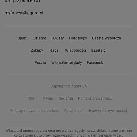
fax. (22) 555 60 01
myfitness@agora.pl
Sport
Dziecko
TOK FM
Horoskopy
Gazeta Wyborcza
Zakupy
Haps
Wiadomości
Gazeta.pl
Poczta
Wszystkie artykuły
Facebook
Copyright © Agora SA
RSS
O Nas
Reklama
Polityka prywatności
Zasady korzystania z portalu
Zgłoś błąd
Ustawienia prywatności
Właściciel niniejszego serwisu nie wyraża zgody na zwielokrotnianie ani inne
korzystanie z utworów rozpowszechnionych w tym serwisie, w celu