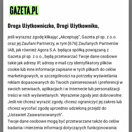
Droga Użytkowniczko, Drogi Użytkowniku,
jeśli wyrazisz zgodę klikając „Akceptuję”, Gazeta.pl sp. z o.o.
oraz jej Zaufani Partnerzy, w tym [
676
] Zaufanych Partnerów
IAB, jak również Agora S.A. będąca spółką powiązaną z
Czy w wigilię można jeść mięso? Wielu z nas zadaje
Gazeta.pl sp. z o.o., będą przetwarzać Twoje dane osobowe
sobie to pytanie i wielu z nas też nie jest w stanie
takie jak adresy IP, adresy e-mail czy identyfikatory plików
cookie lub inne informacje zapisane w tych plikach do celów
znaleźć rzetelnej odpowiedzi na to pytanie.
marketingowych, w szczególności na potrzeby wyświetlania
Odpowiedź brzmi: w wigilię powinniśmy pościć.
reklam dopasowanych do Twoich zainteresowań i preferencji w
Dlaczego? Związane jest to przede wszystkim z
swoich serwisach, aplikacjach i w Internecie lub personalizacji
treści w nich wyświetlanych. Wyrażenie zgody jest dobrowolne.
tradycją.
Jeśli nie chcesz wyrazić zgody, chcesz ograniczyć jej zakres lub
chcesz wycofać zgodę uprzednio udzieloną przejdź do
„Ustawień Zaawansowanych”.
Twoje dane osobowe mogą być przetwarzane także do celów
badania i mierzenia informacji dotyczących funkcjonowania