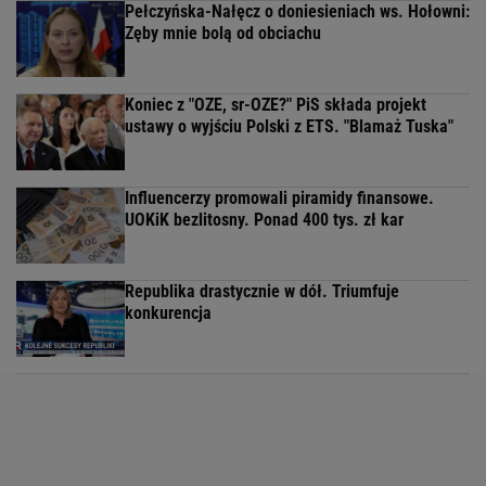
Pełczyńska-Nałęcz o doniesieniach ws. Hołowni:
Zęby mnie bolą od obciachu
Koniec z "OZE, sr-OZE?" PiS składa projekt
ustawy o wyjściu Polski z ETS. "Blamaż Tuska"
Influencerzy promowali piramidy finansowe.
UOKiK bezlitosny. Ponad 400 tys. zł kar
Republika drastycznie w dół. Triumfuje
konkurencja