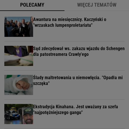
POLECAMY
WIĘCEJ TEMATÓW
Awantura na miesięcznicy. Kaczyński o
"wrzaskach lumpenproletariatu"
Sąd zdecydował ws. zakazu wjazdu do Schengen
dla patostreamera Crawly'ego
Ślady maltretowania u niemowlęcia. "Opadła mi
szczęka"
Ekstradycja Kinahana. Jest uważany za szefa
"najpotężniejszego gangu"