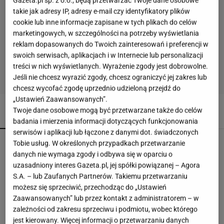
Gazeta.pl sp. z o.o., będą przetwarzać Twoje dane osobowe
takie jak adresy IP, adresy e-mail czy identyfikatory plików
cookie lub inne informacje zapisane w tych plikach do celów
marketingowych, w szczególności na potrzeby wyświetlania
reklam dopasowanych do Twoich zainteresowań i preferencji w
swoich serwisach, aplikacjach i w Internecie lub personalizacji
treści w nich wyświetlanych. Wyrażenie zgody jest dobrowolne.
Jeśli nie chcesz wyrazić zgody, chcesz ograniczyć jej zakres lub
chcesz wycofać zgodę uprzednio udzieloną przejdź do
„Ustawień Zaawansowanych”.
Twoje dane osobowe mogą być przetwarzane także do celów
POLECAMY
WIĘCEJ TEMATÓW
badania i mierzenia informacji dotyczących funkcjonowania
serwisów i aplikacji lub łączone z danymi dot. świadczonych
Atak Rosji na Charków i Odessę. Zginęły dwie
Tobie usług. W określonych przypadkach przetwarzanie
osoby
danych nie wymaga zgody i odbywa się w oparciu o
uzasadniony interes Gazeta.pl, jej spółki powiązanej – Agora
S.A. – lub Zaufanych Partnerów. Takiemu przetwarzaniu
możesz się sprzeciwić, przechodząc do „Ustawień
Turcja, Arabia Saudyjska i Pakistan podpisują
Zaawansowanych” lub przez kontakt z administratorem – w
pakt obronny
zależności od zakresu sprzeciwu i podmiotu, wobec którego
jest kierowany. Więcej informacji o przetwarzaniu danych