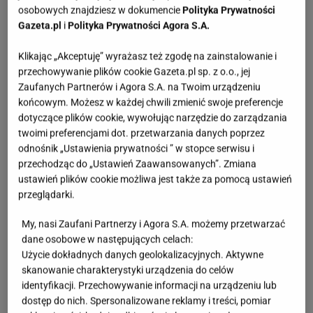
osobowych znajdziesz w dokumencie
Polityka Prywatności
Gazeta.pl
i
Polityka Prywatności Agora S.A.
Kwaśniewską lubi każdy. Niezależnie od
poglądów
Klikając „Akceptuję” wyrażasz też zgodę na zainstalowanie i
przechowywanie plików cookie Gazeta.pl sp. z o.o., jej
Zaufanych Partnerów i Agora S.A. na Twoim urządzeniu
Bosak o planie PiS ws. deportacji Ukraińców:
końcowym. Możesz w każdej chwili zmienić swoje preferencje
Absolutny populizm
dotyczące plików cookie, wywołując narzędzie do zarządzania
twoimi preferencjami dot. przetwarzania danych poprzez
odnośnik „Ustawienia prywatności ” w stopce serwisu i
przechodząc do „Ustawień Zaawansowanych”. Zmiana
Wyniki Lotto 08.08.2026 - EkstraPensja,
ustawień plików cookie możliwa jest także za pomocą ustawień
EkstraPremia, Kaskada, Lotto, LottoPlus,
przeglądarki.
MiniLotto, MultiMulti
My, nasi Zaufani Partnerzy i Agora S.A. możemy przetwarzać
dane osobowe w następujących celach:
Zaorał nowy asfalt za 400 tys. zł. Rolnika
zatrzymała policja [NAGRANIE]
Użycie dokładnych danych geolokalizacyjnych. Aktywne
skanowanie charakterystyki urządzenia do celów
identyfikacji. Przechowywanie informacji na urządzeniu lub
dostęp do nich. Spersonalizowane reklamy i treści, pomiar
1/12
Twoja koleżanka ma do ciebie pierwsze pytanie. -