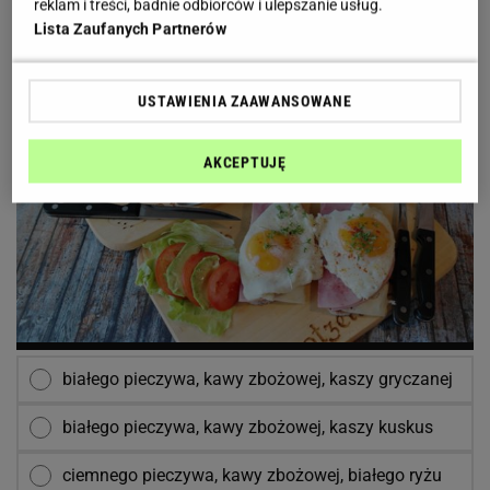
reklam i treści, badnie odbiorców i ulepszanie usług.
Jeśli chcę ograniczyć w diecie gluten, czego powinnam
Lista Zaufanych Partnerów
unikać?
USTAWIENIA ZAAWANSOWANE
AKCEPTUJĘ
białego pieczywa, kawy zbożowej, kaszy gryczanej
białego pieczywa, kawy zbożowej, kaszy kuskus
ciemnego pieczywa, kawy zbożowej, białego ryżu