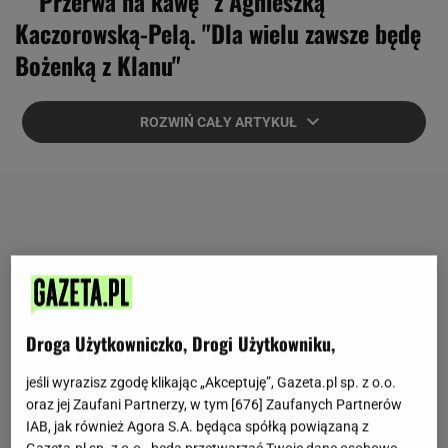
"Przerwa na kawę" z Agnieszką
Kaczorowską-Pelą. "Dla wielu zawsze będę
Bożenką z Klanu"
ROZWIŃ CAŁY ARTYKUŁ
Droga Użytkowniczko, Drogi Użytkowniku,
jeśli wyrazisz zgodę klikając „Akceptuję”, Gazeta.pl sp. z o.o.
oraz jej Zaufani Partnerzy, w tym [
676
] Zaufanych Partnerów
IAB, jak również Agora S.A. będąca spółką powiązaną z