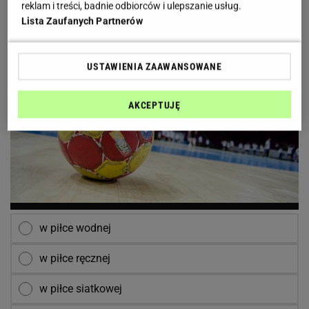
reklam i treści, badnie odbiorców i ulepszanie usług.
1/11
W którym sporcie używa się takiej piłki?
Lista Zaufanych Partnerów
USTAWIENIA ZAAWANSOWANE
AKCEPTUJĘ
w piłce wodnej
w piłce ręcznej
w piłce siatkowej