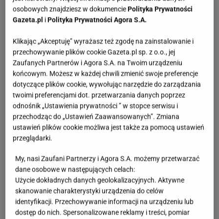
osobowych znajdziesz w dokumencie
Polityka Prywatności
Gazeta.pl
i
Polityka Prywatności Agora S.A.
Wyniki Lotto 05.08.2026 - EkstraPensja,
Klikając „Akceptuję” wyrażasz też zgodę na zainstalowanie i
EkstraPremia, Kaskada, MiniLotto, MultiMulti
przechowywanie plików cookie Gazeta.pl sp. z o.o., jej
Zaufanych Partnerów i Agora S.A. na Twoim urządzeniu
końcowym. Możesz w każdej chwili zmienić swoje preferencje
dotyczące plików cookie, wywołując narzędzie do zarządzania
Bogucki uderza w Tuska. "Nie wiem, kto panu
premierowi podpowiada"
twoimi preferencjami dot. przetwarzania danych poprzez
odnośnik „Ustawienia prywatności ” w stopce serwisu i
przechodząc do „Ustawień Zaawansowanych”. Zmiana
ustawień plików cookie możliwa jest także za pomocą ustawień
Sprawa nagrania z Kaczyńskim. Żurek poruszył
przeglądarki.
temat ludzi Ziobry
My, nasi Zaufani Partnerzy i Agora S.A. możemy przetwarzać
dane osobowe w następujących celach:
Użycie dokładnych danych geolokalizacyjnych. Aktywne
Wyrok ws. subwencji dla PiS. Tusk: Dla
skanowanie charakterystyki urządzenia do celów
przekręciarzy pieniędzy nie będzie
identyfikacji. Przechowywanie informacji na urządzeniu lub
dostęp do nich. Spersonalizowane reklamy i treści, pomiar