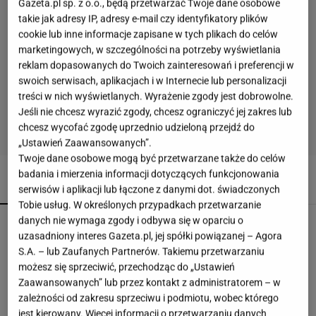
Gazeta.pl sp. z o.o., będą przetwarzać Twoje dane osobowe
takie jak adresy IP, adresy e-mail czy identyfikatory plików
cookie lub inne informacje zapisane w tych plikach do celów
marketingowych, w szczególności na potrzeby wyświetlania
reklam dopasowanych do Twoich zainteresowań i preferencji w
swoich serwisach, aplikacjach i w Internecie lub personalizacji
treści w nich wyświetlanych. Wyrażenie zgody jest dobrowolne.
Jeśli nie chcesz wyrazić zgody, chcesz ograniczyć jej zakres lub
chcesz wycofać zgodę uprzednio udzieloną przejdź do
„Ustawień Zaawansowanych”.
Twoje dane osobowe mogą być przetwarzane także do celów
badania i mierzenia informacji dotyczących funkcjonowania
POLECAMY
WIĘCEJ TEMATÓW
serwisów i aplikacji lub łączone z danymi dot. świadczonych
Tobie usług. W określonych przypadkach przetwarzanie
danych nie wymaga zgody i odbywa się w oparciu o
"Washington Post": Trump zażądał wyjaśnień ws.
uzasadniony interes Gazeta.pl, jej spółki powiązanej – Agora
zapasów amunicji
S.A. – lub Zaufanych Partnerów. Takiemu przetwarzaniu
możesz się sprzeciwić, przechodząc do „Ustawień
Zaawansowanych” lub przez kontakt z administratorem – w
Polacy ocenili rok prezydentury Nawrockiego.
zależności od zakresu sprzeciwu i podmiotu, wobec którego
Sondaże ukazały głębokie podziały
jest kierowany. Więcej informacji o przetwarzaniu danych