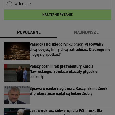
w tenisie
NASTĘPNE PYTANIE
POPULARNE
NAJNOWSZE
Paradoks polskiego rynku pracy. Pracownicy
chcą odejść, firmy chcą zatrudniać. Dlaczego nie
mogą się spotkać?
Polacy ocenili rok prezydentury Karola
Nawrockiego. Sondaże ukazały głębokie
podziały
Sprawa wycieku nagrania z Kaczyńskim. Żurek:
W prokuraturze nadal są ludzie Ziobry
Jest wyrok ws. subwencji dla PiS. Tusk: Dla