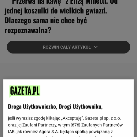
"Przerwa na kawę" z Elizą Minetti. Od
jednej koszulki do wielkich gwiazd.
Dlaczego sama nie chce być
rozpoznawalna?
ROZWIŃ CAŁY ARTYKUŁ
Droga Użytkowniczko, Drogi Użytkowniku,
jeśli wyrazisz zgodę klikając „Akceptuję”, Gazeta.pl sp. z o.o.
oraz jej Zaufani Partnerzy, w tym [
676
] Zaufanych Partnerów
IAB, jak również Agora S.A. będąca spółką powiązaną z