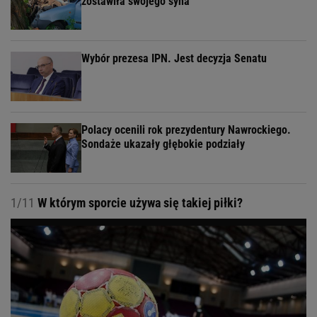
zostawiła swojego syna
Wybór prezesa IPN. Jest decyzja Senatu
Polacy ocenili rok prezydentury Nawrockiego.
Sondaże ukazały głębokie podziały
1/11
W którym sporcie używa się takiej piłki?