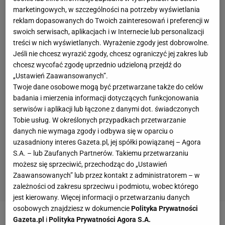
marketingowych, w szczególności na potrzeby wyświetlania
reklam dopasowanych do Twoich zainteresowań i preferencji w
swoich serwisach, aplikacjach i w Internecie lub personalizacji
treści w nich wyświetlanych. Wyrażenie zgody jest dobrowolne.
Jeśli nie chcesz wyrazić zgody, chcesz ograniczyć jej zakres lub
chcesz wycofać zgodę uprzednio udzieloną przejdź do
„Ustawień Zaawansowanych”.
Twoje dane osobowe mogą być przetwarzane także do celów
badania i mierzenia informacji dotyczących funkcjonowania
serwisów i aplikacji lub łączone z danymi dot. świadczonych
Tobie usług. W określonych przypadkach przetwarzanie
danych nie wymaga zgody i odbywa się w oparciu o
uzasadniony interes Gazeta.pl, jej spółki powiązanej – Agora
S.A. – lub Zaufanych Partnerów. Takiemu przetwarzaniu
możesz się sprzeciwić, przechodząc do „Ustawień
Zaawansowanych” lub przez kontakt z administratorem – w
zależności od zakresu sprzeciwu i podmiotu, wobec którego
jest kierowany. Więcej informacji o przetwarzaniu danych
osobowych znajdziesz w dokumencie
Polityka Prywatności
Gazeta.pl
i
Polityka Prywatności Agora S.A.
W zeszłym tygodniu pisaliśmy o tym,
jak dbać o