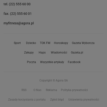
tel. (22) 555 60 00
fax. (22) 555 60 01
myfitness@agora.pl
Sport
Dziecko
TOK FM
Horoskopy
Gazeta Wyborcza
Zakupy
Haps
Wiadomości
Gazeta.pl
Poczta
Wszystkie artykuły
Facebook
Copyright © Agora SA
RSS
O Nas
Reklama
Polityka prywatności
Zasady korzystania z portalu
Zgłoś błąd
Ustawienia prywatności