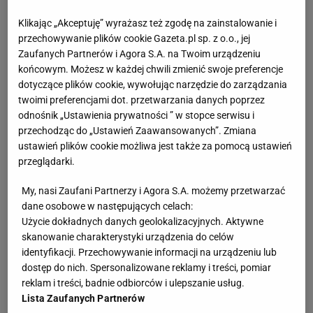
suche i zniszczone włosy
przy pomocy tego, co
Klikając „Akceptuję” wyrażasz też zgodę na zainstalowanie i
masz w
kuchni
. Dzisiaj czas na kolejną część
przechowywanie plików cookie Gazeta.pl sp. z o.o., jej
Zaufanych Partnerów i Agora S.A. na Twoim urządzeniu
porad...
końcowym. Możesz w każdej chwili zmienić swoje preferencje
dotyczące plików cookie, wywołując narzędzie do zarządzania
Gdy włosy się przetłuszczają...
twoimi preferencjami dot. przetwarzania danych poprzez
odnośnik „Ustawienia prywatności ” w stopce serwisu i
Czasem wina leży niestety po naszej stronie.
przechodząc do „Ustawień Zaawansowanych”. Zmiana
ustawień plików cookie możliwa jest także za pomocą ustawień
Nadmierne przetłuszczanie się
włosów
jest często
przeglądarki.
spowodowane ich obciążaniem maskami i
odżywkami, bez których wydawać by się mogło, nie
My, nasi Zaufani Partnerzy i Agora S.A. możemy przetwarzać
dane osobowe w następujących celach:
możemy się obyć. Najważniejsze, by dobrać do
Użycie dokładnych danych geolokalizacyjnych. Aktywne
swojego rodzaju włosów odpowiednie produkty.
skanowanie charakterystyki urządzenia do celów
Bardzo istotne jest również to, czy włosy są cienkie,
identyfikacji. Przechowywanie informacji na urządzeniu lub
dostęp do nich. Spersonalizowane reklamy i treści, pomiar
czy gęste i grube. Z naturalnych składników, które
reklam i treści, badnie odbiorców i ulepszanie usług.
warto wybrać, by radzić sobie z problemem,
Lista Zaufanych Partnerów
polecam miętę i pokrzywę. Wystarczą zwykłe