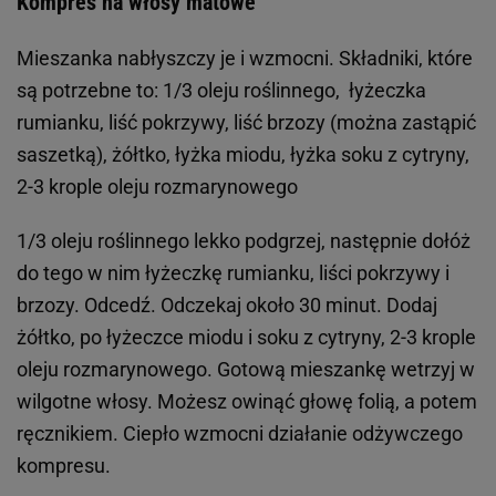
Kompres na włosy matowe
Mieszanka nabłyszczy je i wzmocni. Składniki, które
są potrzebne to: 1/3 oleju roślinnego, łyżeczka
rumianku, liść pokrzywy, liść brzozy (można zastąpić
saszetką), żółtko, łyżka miodu, łyżka soku z cytryny,
2-3 krople oleju rozmarynowego
1/3 oleju roślinnego lekko podgrzej, następnie dołóż
do tego w nim łyżeczkę rumianku, liści pokrzywy i
brzozy. Odcedź. Odczekaj około 30 minut. Dodaj
żółtko, po łyżeczce miodu i soku z cytryny, 2-3 krople
oleju rozmarynowego. Gotową mieszankę wetrzyj w
wilgotne włosy. Możesz owinąć głowę folią, a potem
ręcznikiem. Ciepło wzmocni działanie odżywczego
kompresu.