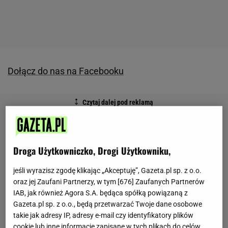
Dołącz do nas na Facebooku
Droga Użytkowniczko, Drogi Użytkowniku,
jeśli wyrazisz zgodę klikając „Akceptuję”, Gazeta.pl sp. z o.o.
oraz jej Zaufani Partnerzy, w tym [
676
] Zaufanych Partnerów
IAB, jak również Agora S.A. będąca spółką powiązaną z
Gazeta.pl sp. z o.o., będą przetwarzać Twoje dane osobowe
takie jak adresy IP, adresy e-mail czy identyfikatory plików
cookie lub inne informacje zapisane w tych plikach do celów