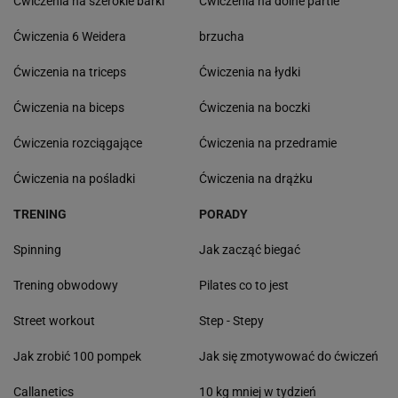
Ćwiczenia na szerokie barki
Ćwiczenia na dolne partie
Ćwiczenia 6 Weidera
brzucha
Ćwiczenia na triceps
Ćwiczenia na łydki
Ćwiczenia na biceps
Ćwiczenia na boczki
Ćwiczenia rozciągające
Ćwiczenia na przedramie
Ćwiczenia na pośladki
Ćwiczenia na drążku
TRENING
PORADY
Spinning
Jak zacząć biegać
Trening obwodowy
Pilates co to jest
Street workout
Step - Stepy
Jak zrobić 100 pompek
Jak się zmotywować do ćwiczeń
Callanetics
10 kg mniej w tydzień