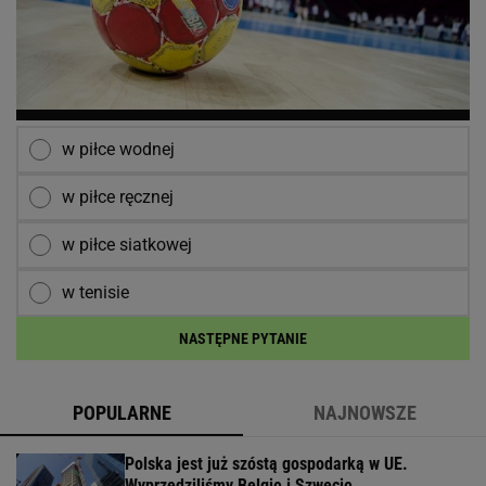
w piłce wodnej
w piłce ręcznej
w piłce siatkowej
w tenisie
NASTĘPNE PYTANIE
POPULARNE
NAJNOWSZE
Polska jest już szóstą gospodarką w UE.
Wyprzedziliśmy Belgię i Szwecję