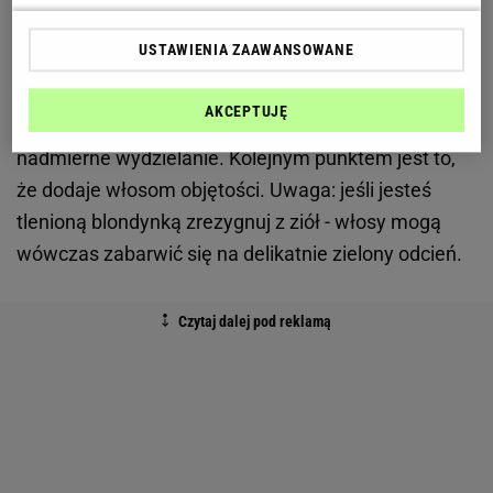
saszetki, które parzymy pod przykryciem około 5-10
USTAWIENIA ZAAWANSOWANE
minut. Kiedy napar ostygnie można nim płukać
umyte wcześniej włosy. Płyn ma za zadanie
AKCEPTUJĘ
wchłaniać nadmiar sebum i hamować jego
nadmierne wydzielanie. Kolejnym punktem jest to,
że dodaje włosom objętości. Uwaga: jeśli jesteś
tlenioną blondynką zrezygnuj z ziół - włosy mogą
wówczas zabarwić się na delikatnie zielony odcień.